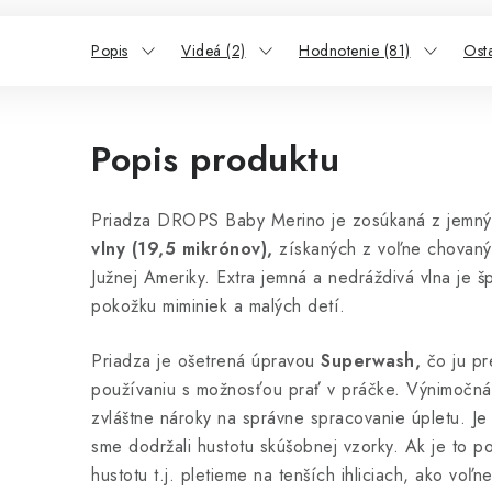
Popis
Videá (2)
Hodnotenie (81)
Ost
Popis produktu
Priadza DROPS Baby Merino je zosúkaná z jemný
vlny (19,5 mikrónov),
získaných z voľne chovanýc
Južnej Ameriky. Extra jemná a nedráždivá vlna je šp
pokožku miminiek a malých detí.
Priadza je ošetrená úpravou
Superwash,
čo ju pr
používaniu s možnosťou prať v práčke. Výnimočná
zvláštne nároky na správne spracovanie úpletu. Je
sme dodržali hustotu skúšobnej vzorky. Ak je to po
hustotu t.j. pletieme na tenších ihliciach, ako voľ