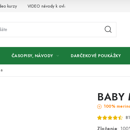
deo kurzy
VIDEO návody k ovládaniu e-shopu
Oznamy
ČASOPISY, NÁVODY
DARČEKOVÉ POUKÁŽKY
na
BABY 
100% merino
81
Zloženie
: 100