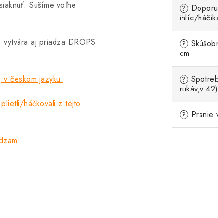
siaknuť. Sušíme voľne
Doporu
?
ihlíc/háčik
e vytvára aj priadza DROPS
Skúšobn
?
cm
v českom jazyku.
Spotreb
?
rukáv,v.42)
plietli/háčkovali z tejto
Pranie 
?
adzami.