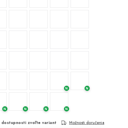
N
N
N
N
N
N
 dostupnosti zvoľte variant
Možnosti doručenia