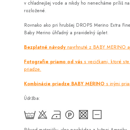
v chladnejšej vode a nikdy ho nenecháme príliš na
rozložené.
Rovnako ako pri hrubšej DROPS Merino Extra Fin
Baby Merino úhľadný a pravidelný úplet.
Bezplatné návody
navrhnuté z BABY MERINO aj 
Fotografie priamo od vás
s vecičkami, ktoré ste 
priadze.
Kombinácie priadze BABY MERINO
s inými pri
Údržba:
Pôvod materiálu: vlna pochádza z Južnej Ameriky.