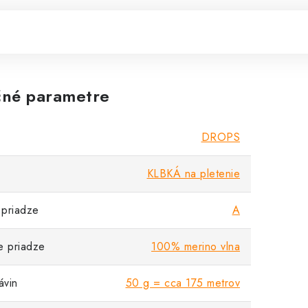
né parametre
DROPS
KLBKÁ na pletenie
priadze
A
e priadze
100% merino vlna
vin
50 g = cca 175 metrov