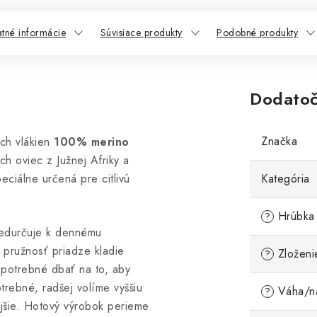
atné informácie
Súvisiace produkty
Podobné produkty
Dodatoč
Značka
ch vlákien
100% merino
h oviec z Južnej Afriky a
eciálne určená pre citlivú
Kategória
Hrúbka 
?
edurčuje k dennému
 pružnosť priadze kladie
Zloženi
?
 potrebné dbať na to, aby
trebné, radšej volíme vyššiu
Váha/ná
?
nejšie. Hotový výrobok perieme