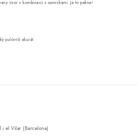
ovany vzor v kombinacii s osmickami. Je to pekne!
ký pulóvrik akurát.
 i el Vilar (Barcelona)