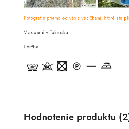
Fotografie priamo od vás s vecičkami, ktoré ste plie
Vyrobené v Taliansku.
Údržba:
V
Hodnotenie produktu (2
ý