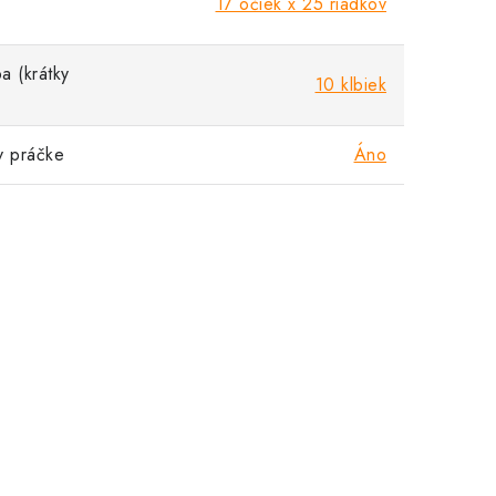
17 očiek x 25 riadkov
a (krátky
10 klbiek
v práčke
Áno