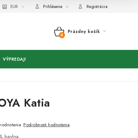
Kontakty
EUR
Prihlásenie
Registrácia
Prázdny košík
NÁKUPNÝ
KOŠÍK
VÝPREDAJ!
YA Katia
a
Podrobnosti hodnotenia
hodnotenia
% bavlna,