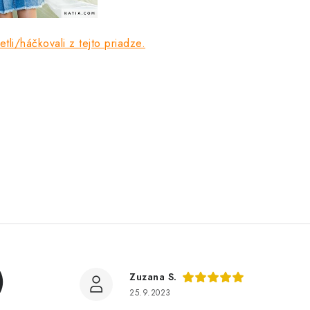
tli/háčkovali z tejto priadze.
)
Zuzana S.
25.9.2023