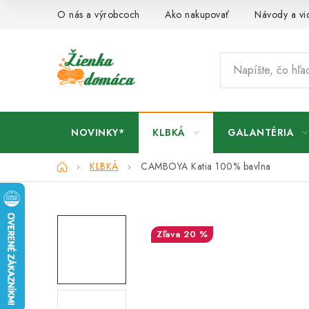
Prejsť
O nás a výrobcoch
Ako nakupovať
Návody a vi
na
obsah
NOVINKY*
KLBKÁ
GALANTÉRIA
Domov
KLBKÁ
CAMBOYA Katia
100% bavlna
20 %