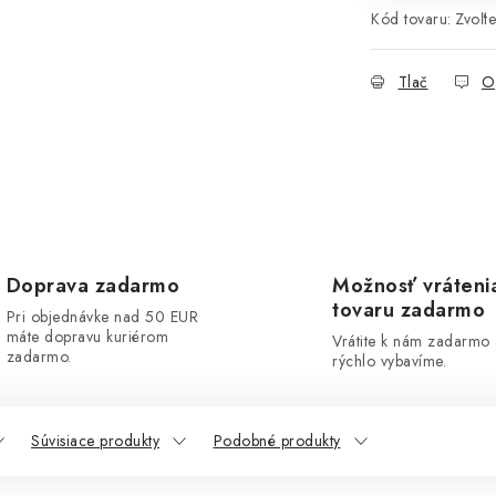
Kód tovaru:
Zvoľte
Tlač
O
Doprava zadarmo
Možnosť vráteni
tovaru zadarmo
Pri objednávke nad 50 EUR
máte dopravu kuriérom
Vrátite k nám zadarmo
zadarmo.
rýchlo vybavíme.
Súvisiace produkty
Podobné produkty