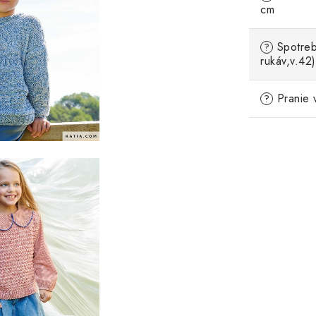
cm
Spotreb
?
rukáv,v.42)
Pranie 
?