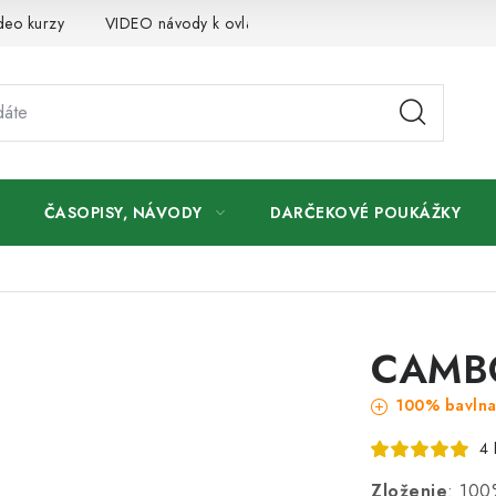
deo kurzy
VIDEO návody k ovládaniu e-shopu
Oznamy
ČASOPISY, NÁVODY
DARČEKOVÉ POUKÁŽKY
CAMBO
100% bavln
4 
Zloženie
: 100