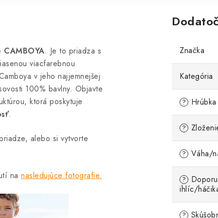
Dodatoč
Značka
je
CAMBOYA
. Je to priadza s
iasenou viacfarebnou
Camboya v jeho najjemnejšej
Kategória
sovosti 100% bavlny. Objavte
uktúrou, ktorá poskytuje
Hrúbka 
?
osť
.
Zloženi
?
priadze, alebo si vytvorte
Váha/ná
?
utí na
nasledujúce fotografie.
Doporu
?
ihlíc/háčik
Skúšobn
?