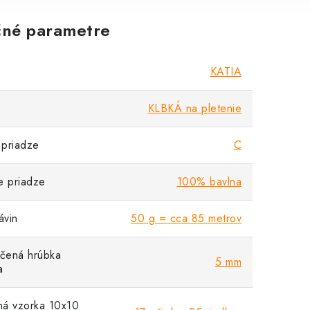
né parametre
KATIA
KLBKÁ na pletenie
priadze
C
e priadze
100% bavlna
vin
50 g = cca 85 metrov
čená hrúbka
5 mm
a
á vzorka 10x10