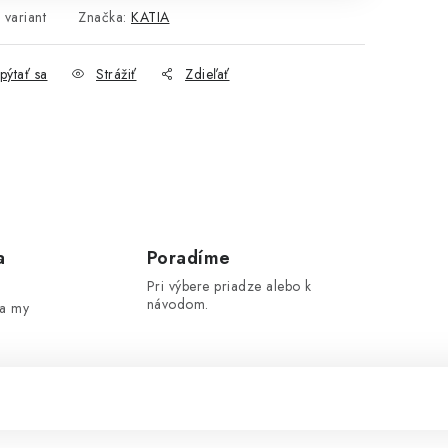
 variant
Značka:
KATIA
pýtať sa
Strážiť
Zdieľať
a
Poradíme
Pri výbere priadze alebo k
návodom.
 a my