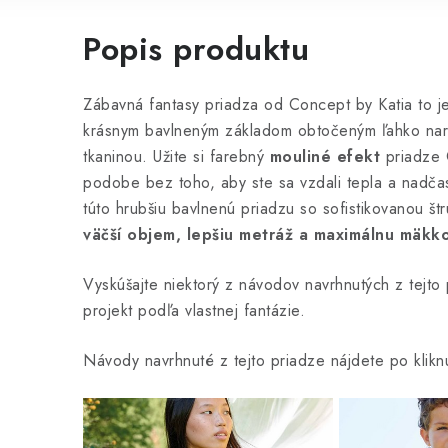
Popis produktu
Zábavná fantasy priadza od Concept by Katia to 
krásnym bavlneným základom obtočeným ľahko nar
tkaninou. Užite si farebný
mouliné efekt
priadze 
podobe bez toho, aby ste sa vzdali tepla a nadča
túto hrubšiu bavlnenú priadzu so sofistikovanou štr
väčší objem, lepšiu metráž a maximálnu mäkk
Vyskúšajte niektorý z návodov navrhnutých z tejto 
projekt podľa vlastnej fantázie.
Návody navrhnuté z tejto priadze nájdete po klikn