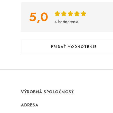
p
i
5,0
s
4 hodnotenia
h
o
d
PRIDAŤ HODNOTENIE
n
o
t
e
n
VÝROBNÁ SPOLOČNOSŤ
í
ADRESA