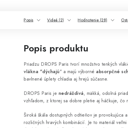
Popis
Videá (2)
Hodnotenie (28)
Ost
Popis produktu
Priadzu DROPS Paris tvorí množstvo tenkých vlák
vlákna "dýchajú
" a majú výborné
absorpčné sc
bavlnené úplety chladia aj hrejú súčasne.
DROPS Paris je
nedráždivá
, mäkká, odolná priad
vzhľadom, z ktorej sa dobre pletie aj háčkuje, čo 
Široká škála dostupných odtieňov je provokujúca a
rozličných hravých kombinácií. Je to materiál veľm