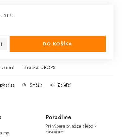
 –31 %
cena:
DO KOŠÍKA
 variant
Značka:
DROPS
pýtať sa
Strážiť
Zdieľať
a
Poradíme
Pri výbere priadze alebo k
návodom.
 a my