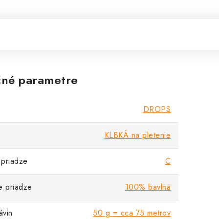
né parametre
DROPS
KLBKÁ na pletenie
priadze
C
e priadze
100% bavlna
vin
50 g = cca 75 metrov