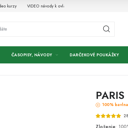
deo kurzy
VIDEO návody k ovládaniu e-shopu
Oznamy
ČASOPISY, NÁVODY
DARČEKOVÉ POUKÁŽKY
PARIS
100% bavln
28
Zloženie
: 100