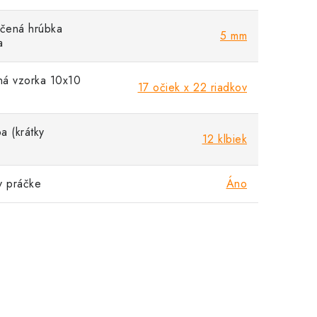
čená hrúbka
5 mm
a
á vzorka 10x10
17 očiek x 22 riadkov
a (krátky
12 klbiek
v práčke
Áno