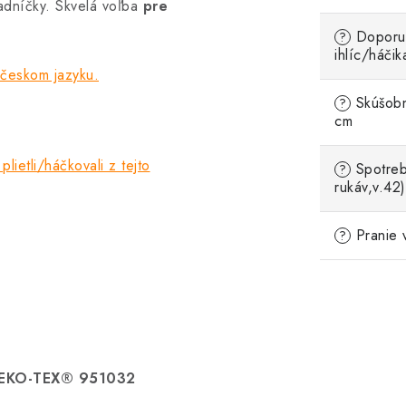
radníčky. Skvelá voľba
pre
Doporu
?
ihlíc/háčik
 českom jazyku.
Skúšobn
?
cm
plietli/háčkovali z tejto
Spotreb
?
rukáv,v.42)
Pranie 
?
OEKO-TEX® 951032