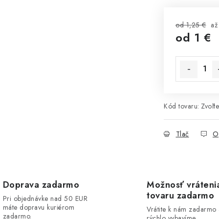
od 1,25 €
až
od
1 €
Jednotková 
Kód tovaru:
Zvoľte
Tlač
O
Doprava zadarmo
Možnosť vráteni
tovaru zadarmo
Pri objednávke nad 50 EUR
máte dopravu kuriérom
Vrátite k nám zadarmo
zadarmo.
rýchlo vybavíme.