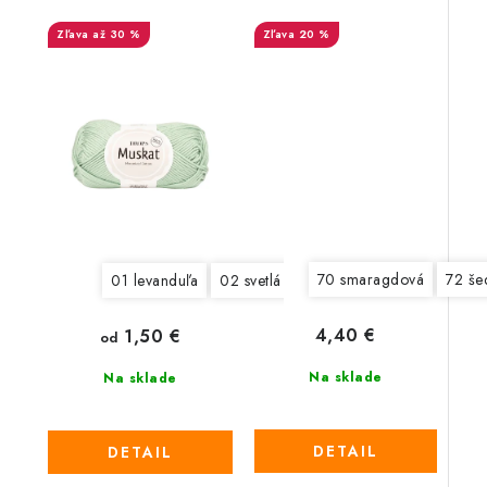
až 30 %
20 %
70 smaragdová
72 še
01 levanduľa
02 svetlá modrá
03 mätovo zelená 
4,40 €
1,50 €
od
Na sklade
Na sklade
DETAIL
DETAIL