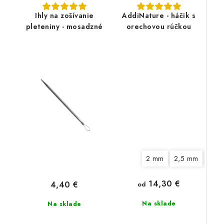
Ihly na zošívanie
AddiNature - háčik s
pleteniny - mosadzné
orechovou rúčkou
2 mm
2,5 mm
3 m
14,30 €
4,40 €
od
Na sklade
Na sklade