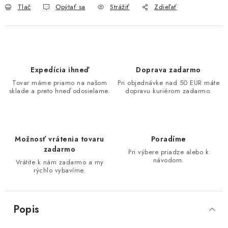
Tlač
Opýtať sa
Strážiť
Zdieľať
Expedícia ihneď
Doprava zadarmo
Tovar máme priamo na našom
Pri objednávke nad 50 EUR máte
sklade a preto hneď odosielame.
dopravu kuriérom zadarmo.
Možnosť vrátenia tovaru
Poradíme
zadarmo
Pri výbere priadze alebo k
návodom.
Vrátite k nám zadarmo a my
rýchlo vybavíme.
Popis