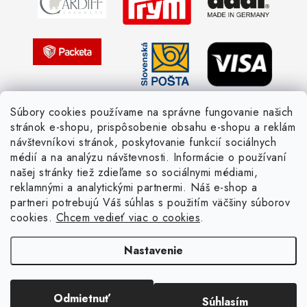
Žiadosť dotknutej osoby
Pletený slovník anglicky-česky
Pletený slovník česky-anglicky
Súbory cookies používame na správne fungovanie našich
stránok e-shopu, prispôsobenie obsahu e-shopu a reklám
návštevníkovi stránok, poskytovanie funkcií sociálnych
médií a na analýzu návštevnosti. Informácie o používaní
našej stránky tiež zdieľame so sociálnymi médiami,
reklamnými a analytickými partnermi. Náš e-shop a
partneri potrebujú Váš súhlas s použitím väčšiny súborov
cookies.
Chcem vedieť viac o cookies
.
Nastavenie
Copyright 2026
Žienka domáca
. Všetky práva vyhradené.
Upraviť nastavenie
cookies
Vytvoril Shoptet
Odmietnuť
Súhlasím