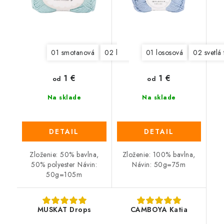
01 smotanová
02 biela
08 svetlá modrá
01 lososová
02 svetlá 
11 jabl
1 €
1 €
od
od
Na sklade
Na sklade
DETAIL
DETAIL
Zloženie: 50% bavlna,
Zloženie: 100% bavlna,
50% polyester Návin:
Návin: 50g=75m
50g=105m
MUSKAT Drops
CAMBOYA Katia