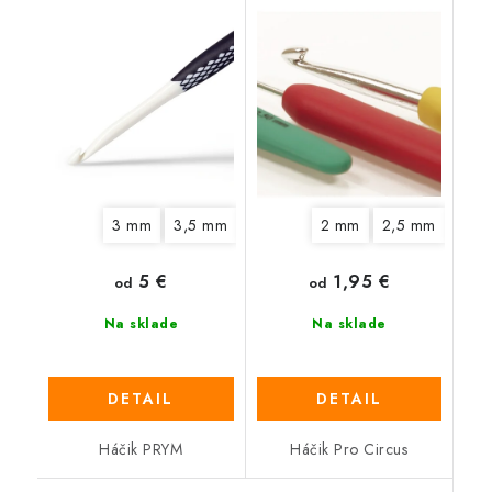
3 mm
3,5 mm
4,5 mm
2 mm
5 mm
2,5 mm
6 mm
7 mm
3 m
5 €
1,95 €
od
od
Na sklade
Na sklade
DETAIL
DETAIL
Háčik PRYM
Háčik Pro Circus