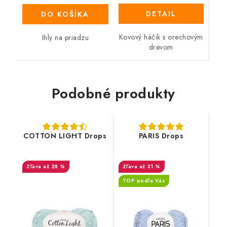
DETAIL
DO KOŠÍKA
Kovový háčik s orechovým
Ihly na priadzu
drevom
Podobné produkty
COTTON LIGHT Drops
PARIS Drops
až 28 %
až 31 %
TOP podľa Vás