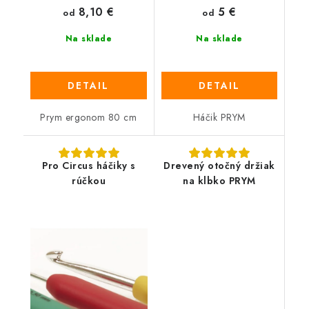
8,10 €
5 €
od
od
Na sklade
Na sklade
DETAIL
DETAIL
Prym ergonom 80 cm
Háčik PRYM
Pro Circus háčiky s
Drevený otočný držiak
rúčkou
na klbko PRYM