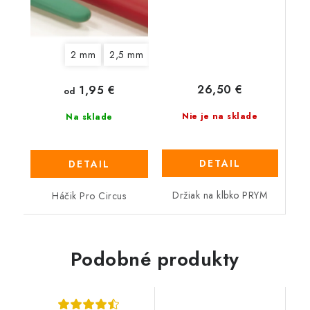
2 mm
2,5 mm
3 mm
3,5 mm
4 mm
4,5 
26,50 €
1,95 €
od
Nie je na sklade
Na sklade
DETAIL
DETAIL
Držiak na klbko PRYM
Háčik Pro Circus
Podobné produkty