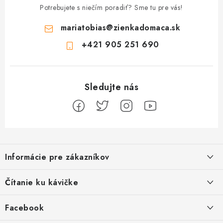
Potrebujete s niečím poradiť? Sme tu pre vás!
mariatobias
@
zienkadomaca.sk
+421 905 251 690
Z
á
Informácie pre zákazníkov
p
ä
Ako sa registrovať
Čítanie ku kávičke
t
Ako vrátiť tovar
i
Ako to u nás funguje
Facebook
e
Postup pri reklamácii
Kedy odosielame balíky