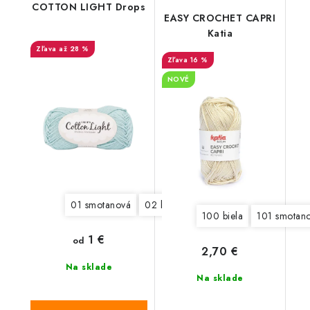
COTTON LIGHT Drops
EASY CROCHET CAPRI
Katia
až 28 %
16 %
NOVÉ
01 smotanová
02 biela
08 svetlá modrá
11 jabl
100 biela
101 smotan
1 €
od
2,70 €
Na sklade
Na sklade