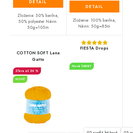
DETAIL
DETAIL
Zloženie: 50% bavlna,
Zloženie: 100% bavlna,
50% polyester Návin:
Návin: 50g=85m
50g=105m
FIESTA Drops
COTTON SOFT Lana
Gatto
Nové FARBY
až 26 %
NOVÉ
02 svetlá béžová
03 s