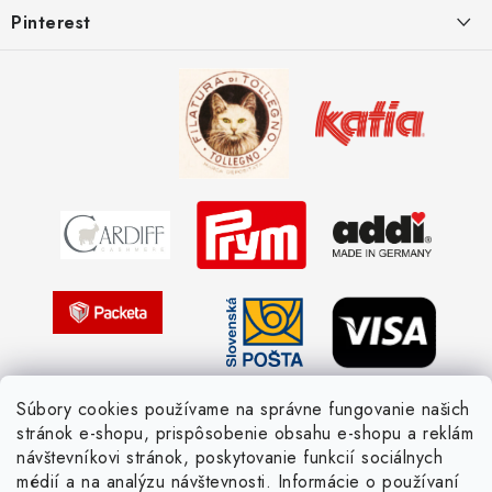
Pinterest
Žienka domáca
Spôsoby doručenia a ceny
Kombinácie DROPS priadzí
Kedy objednáme nový tovar
Ako sa orientovať v hrúbke priadzí
Obchodné podmienky
Vernostné zľavy
Ochrana osobných údajov
Strážny pes postráži
Žiadosť dotknutej osoby
Pletený slovník anglicky-česky
Pletený slovník česky-anglicky
Súbory cookies používame na správne fungovanie našich
stránok e-shopu, prispôsobenie obsahu e-shopu a reklám
návštevníkovi stránok, poskytovanie funkcií sociálnych
médií a na analýzu návštevnosti. Informácie o používaní