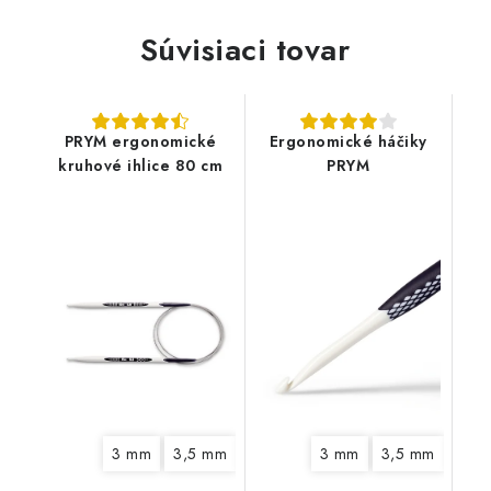
Súvisiaci tovar
PRYM ergonomické
Ergonomické háčiky
kruhové ihlice 80 cm
PRYM
3 mm
3,5 mm
4 mm
4,5 mm
3 mm
3,5 mm
5 mm
6 mm
4,5