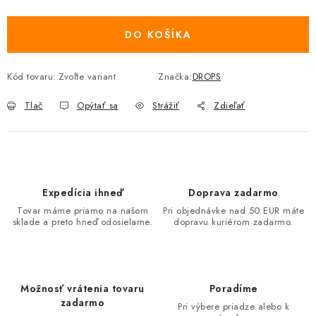
Jednotková cena:
DO KOŠÍKA
Kód tovaru:
Zvoľte variant
Značka:
DROPS
Tlač
Opýtať sa
Strážiť
Zdieľať
Expedícia ihneď
Doprava zadarmo
Tovar máme priamo na našom
Pri objednávke nad 50 EUR máte
sklade a preto hneď odosielame.
dopravu kuriérom zadarmo.
Možnosť vrátenia tovaru
Poradíme
zadarmo
Pri výbere priadze alebo k