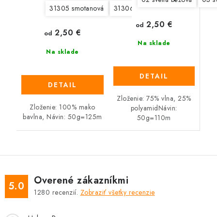
31305 smotanová
31306 svetlá béžová
31307 še
2,50 €
od
2,50 €
od
Na sklade
Na sklade
DETAIL
DETAIL
Zloženie: 75% vlna, 25%
Zloženie: 100% mako
polyamidNávin:
bavlna, Návin: 50g=125m
50g=110m
Overené zákazníkmi
5.0
1280
recenzií.
Zobraziť všetky recenzie