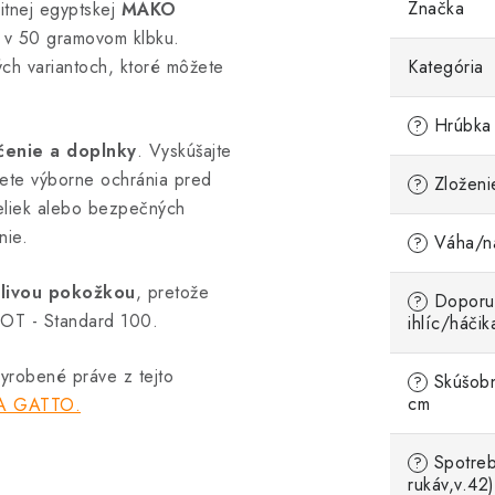
Značka
tnej egyptskej
MAKO
 v 50 gramovom klbku.
ých variantoch, ktoré môžete
Kategória
Hrúbka 
?
čenie a doplnky
. Vyskúšajte
v lete výborne ochránia pred
Zloženi
?
beliek alebo bezpečných
nie.
Váha/ná
?
itlivou pokožkou
, pretože
Doporu
?
 - Standard 100.
ihlíc/háčik
vyrobené práve z tejto
Skúšobn
?
cm
A GATTO.
Spotreb
?
rukáv,v.42)