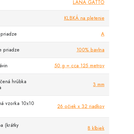
LANA GATTO
KLBKÁ na pletenie
priadze
A
e priadze
100% bavlna
vin
50 g = cca 125 metrov
čená hrúbka
3 mm
a
á vzorka 10x10
26 očiek x 32 riadkov
a (krátky
8 klbiek