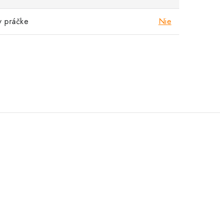
v práčke
Nie