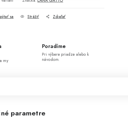
 variant
Značka:
LANA GATTO
pýtať sa
Strážiť
Zdieľať
a
Poradíme
Pri výbere priadze alebo k
návodom.
 a my
né parametre