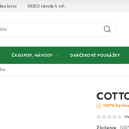
deo kurzy
VIDEO návody k ovládaniu e-shopu
Oznamy
ČASOPISY, NÁVODY
DARČEKOVÉ POUKÁŽKY
lna
COTTO
100% bavln
N
Zloženie
: 100