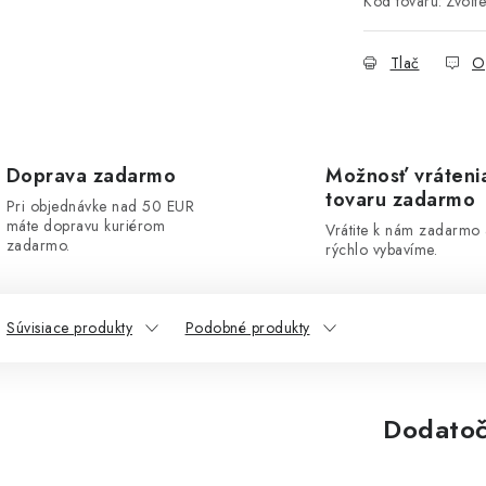
Kód tovaru:
Zvoľte
Tlač
O
Doprava zadarmo
Možnosť vráteni
tovaru zadarmo
Pri objednávke nad 50 EUR
máte dopravu kuriérom
Vrátite k nám zadarmo
zadarmo.
rýchlo vybavíme.
Súvisiace produkty
Podobné produkty
Dodatoč