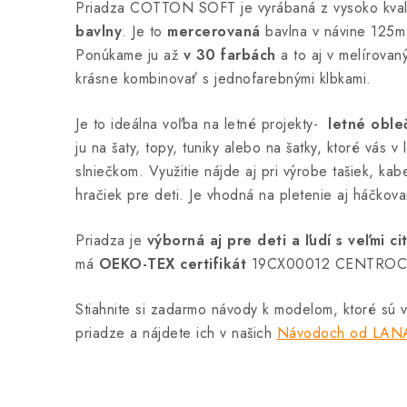
Priadza COTTON SOFT je vyrábaná z vysoko kvali
bavlny
. Je to
mercerovaná
bavlna v návine 125m
Ponúkame ju až
v 30 farbách
a to aj v melírovan
krásne kombinovať s jednofarebnými klbkami.
Je to ideálna voľba na letné projekty-
letné oble
ju na šaty, topy, tuniky alebo na šatky, ktoré vás 
slniečkom. Využitie nájde aj pri výrobe tašiek, ka
hračiek pre deti. Je vhodná na pletenie aj háčkova
Priadza je
výborná aj pre deti a ľudí s veľmi c
má
OEKO-TEX certifikát
19CX00012 CENTROCOT
Stiahnite si zadarmo návody k modelom, ktoré sú 
priadze a nájdete ich v našich
Návodoch od LAN