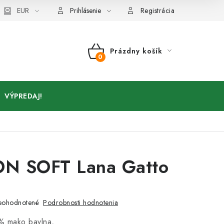
Kontakty
EUR
Prihlásenie
Registrácia
Prázdny košík
NÁKUPNÝ
KOŠÍK
VÝPREDAJ!
N SOFT Lana Gatto
a
Podrobnosti hodnotenia
eohodnotené
% mako bavlna,