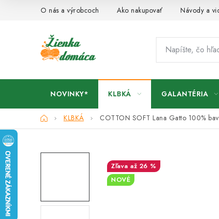
Prejsť
O nás a výrobcoch
Ako nakupovať
Návody a vi
na
obsah
NOVINKY*
KLBKÁ
GALANTÉRIA
Domov
KLBKÁ
COTTON SOFT Lana Gatto
100% bav
až 26 %
NOVÉ