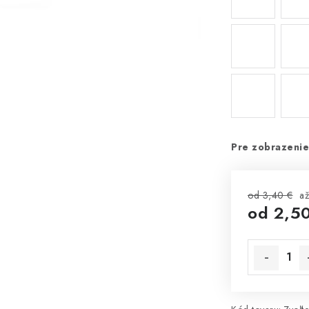
Pre zobrazenie
od 3,40 €
a
od
2,5
Jednotková 