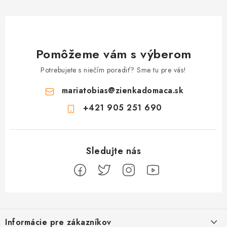
Pomôžeme vám s výberom
Potrebujete s niečím poradiť? Sme tu pre vás!
mariatobias
@
zienkadomaca.sk
+421 905 251 690
Z
á
Informácie pre zákazníkov