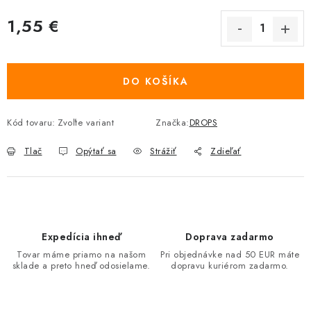
1,55 €
Jednotková cena:
DO KOŠÍKA
Kód tovaru:
Zvoľte variant
Značka:
DROPS
Tlač
Opýtať sa
Strážiť
Zdieľať
Expedícia ihneď
Doprava zadarmo
Tovar máme priamo na našom
Pri objednávke nad 50 EUR máte
sklade a preto hneď odosielame.
dopravu kuriérom zadarmo.