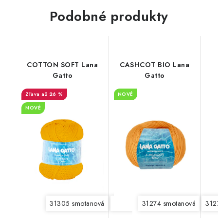
Podobné produkty
COTTON SOFT Lana
CASHCOT BIO Lana
Gatto
Gatto
až 26 %
NOVÉ
NOVÉ
31305 smotanová
31306 svetlá béžová
31274 smotanová
31307 še
312