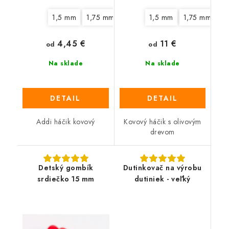
1,5 mm
1,75 mm
2 mm
1,5 mm
2,5 mm
1,75 mm
3 mm
3,
2
4,45 €
11 €
od
od
Na sklade
Na sklade
DETAIL
DETAIL
Addi háčik kovový
Kovový háčik s olivovým
drevom
Detský gombík
Dutinkovač na výrobu
srdiečko 15 mm
dutiniek - veľký