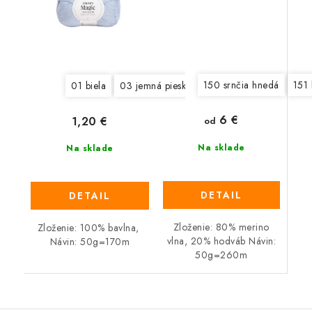
150 srnčia hnedá
151
01 biela
03 jemná piesková
04 tmavá šedá
05 
6 €
1,20 €
od
Na sklade
Na sklade
DETAIL
DETAIL
Zloženie: 80% merino
Zloženie: 100% bavlna,
vlna, 20% hodváb Návin:
Návin: 50g=170m
50g=260m