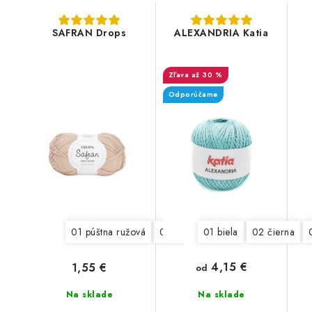
SAFRAN Drops
ALEXANDRIA Katia
až 30 %
Odporúčame
01 púštna ružová
02 ružová
01 biela
04 zelená
02 čierna
05 šed
4,15 €
1,55 €
od
Na sklade
Na sklade