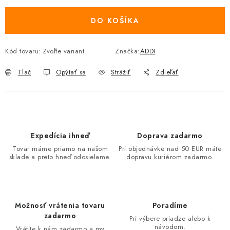
DO KOŠÍKA
Kód tovaru:
Zvoľte variant
Značka:
ADDI
Tlač
Opýtať sa
Strážiť
Zdieľať
Expedícia ihneď
Doprava zadarmo
Tovar máme priamo na našom
Pri objednávke nad 50 EUR máte
sklade a preto hneď odosielame.
dopravu kuriérom zadarmo.
Možnosť vrátenia tovaru
Poradíme
zadarmo
Pri výbere priadze alebo k
návodom.
Vrátite k nám zadarmo a my