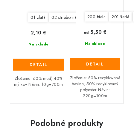
200 biela
201 šedá
01 zlatá
02 strieborná
08 červená
5,50 €
2,10 €
od
Na sklade
Na sklade
DETAIL
DETAIL
Zloženie: 50% recyklovaná
Zloženie: 60% meď, 40%
bavlna, 50% recyklovaný
iný kov Návin: 10g=700m
polyester Návin:
220g=100m
Podobné produkty