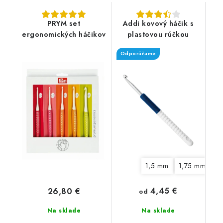
PRYM set
Addi kovový háčik s
ergonomických háčikov
plastovou rúčkou
Odporúčame
1,5 mm
1,75 mm
2
4,45 €
26,80 €
od
Na sklade
Na sklade