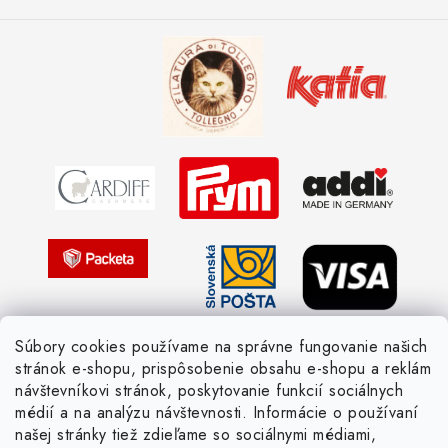
Spôsoby doručenia a ceny
Kombinácie DROPS priadzí
Kedy objednáme nový tovar
Ako sa orientovať v hrúbke priadzí
Obchodné podmienky
Vernostné zľavy
Ochrana osobných údajov
Strážny pes postráži
Žiadosť dotknutej osoby
Pletený slovník anglicky-česky
Pletený slovník česky-anglicky
Súbory cookies používame na správne fungovanie našich
stránok e-shopu, prispôsobenie obsahu e-shopu a reklám
návštevníkovi stránok, poskytovanie funkcií sociálnych
médií a na analýzu návštevnosti. Informácie o používaní
našej stránky tiež zdieľame so sociálnymi médiami,