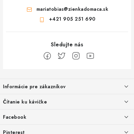
mariatobias
@
zienkadomaca.sk
+421 905 251 690
Z
á
Informácie pre zákazníkov
p
ä
Ako sa registrovať
Čítanie ku kávičke
t
Ako vrátiť tovar
i
Ako to u nás funguje
Facebook
e
Postup pri reklamácii
Kedy odosielame balíky
Pinterest