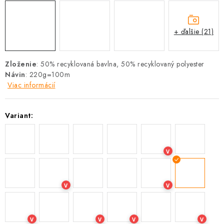
+ ďalšie (21)
Zloženie
:
50% recyklovaná bavlna, 50% recyklovaný polyester
Návin
: 220g=100m
Viac informácií
Variant:
V
V
V
V
V
V
V