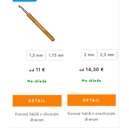
2 mm
2,5 mm
3 m
1,5 mm
1,75 mm
2 mm
2,5 mm
3 mm
3,
14,30 €
11 €
od
od
Na sklade
Na sklade
DETAIL
DETAIL
Kovový háčik s orechovým
Kovový háčik s olivovým
drevom
drevom