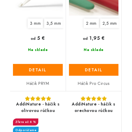
3 mm
3,5 mm
4,5 mm
2 mm
5 mm
2,5 mm
6 mm
7 mm
3 m
5 €
1,95 €
od
od
Na sklade
Na sklade
DETAIL
DETAIL
Háčik PRYM
Háčik Pro Circus
AddiNature - háčik s
AddiNature - háčik s
olivovou rúčkou
orechovou rúčkou
až 6 %
Odporúčame