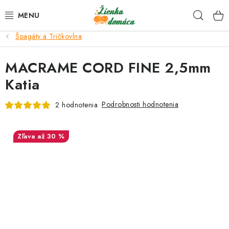
Prejsť
Hľad
na
obsah
Špagáty a Tričkovlna
NOVINKY*
MACRAME CORD FINE 2,5mm
KLBKÁ
Katia
GALANTÉRIA
Podrobnosti hodnotenia
2 hodnotenia
ČASOPISY, NÁVODY
až 30 %
DARČEKOVÉ POUKÁŽKY
VÝPREDAJ!
O nás a výrobcoch
Ako nakupovať
Návody a video kurzy
VIDEO návody k ovládaniu e-shopu
Oznamy
Kontakty