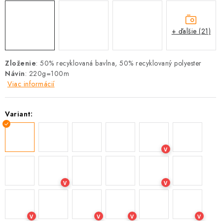
+ ďalšie (21)
Zloženie
:
50% recyklovaná bavlna, 50% recyklovaný polyester
Návin
: 220g=100m
Viac informácií
Variant:
V
V
V
V
V
V
V