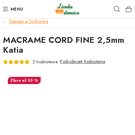
Prejsť
Hľad
na
obsah
Špagáty a Tričkovlna
NOVINKY*
MACRAME CORD FINE 2,5mm
KLBKÁ
Katia
GALANTÉRIA
Podrobnosti hodnotenia
2 hodnotenia
ČASOPISY, NÁVODY
až 30 %
DARČEKOVÉ POUKÁŽKY
VÝPREDAJ!
O nás a výrobcoch
Ako nakupovať
Návody a video kurzy
VIDEO návody k ovládaniu e-shopu
Oznamy
Kontakty