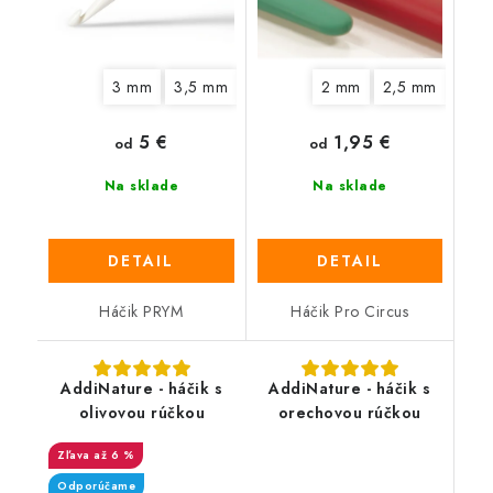
3 mm
3,5 mm
4,5 mm
2 mm
5 mm
2,5 mm
6 mm
7 mm
3 m
5 €
1,95 €
od
od
Na sklade
Na sklade
DETAIL
DETAIL
Háčik PRYM
Háčik Pro Circus
AddiNature - háčik s
AddiNature - háčik s
olivovou rúčkou
orechovou rúčkou
až 6 %
Odporúčame