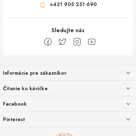
+421 905 251 690
Z
á
Informácie pre zákazníkov
p
ä
Ako sa registrovať
Čítanie ku kávičke
t
Ako vrátiť tovar
i
Ako to u nás funguje
Facebook
e
Postup pri reklamácii
Kedy odosielame balíky
Pinterest
Spôsoby doručenia a ceny
Kombinácie DROPS priadzí