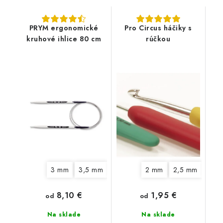
PRYM ergonomické
Pro Circus háčiky s
kruhové ihlice 80 cm
rúčkou
3 mm
3,5 mm
4 mm
4,5 mm
2 mm
2,5 mm
5 mm
6 mm
3 m
8,10 €
1,95 €
od
od
Na sklade
Na sklade