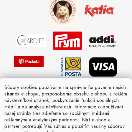
Kedy objednáme nový tovar
Ako sa orientovať v hrúbke priadzí
Obchodné podmienky
Vernostné zľavy
Ochrana osobných údajov
Strážny pes postráži
Žiadosť dotknutej osoby
Pletený slovník anglicky-česky
Pletený slovník česky-anglicky
Súbory cookies používame na správne fungovanie našich
stránok e-shopu, prispôsobenie obsahu e-shopu a reklám
návštevníkovi stránok, poskytovanie funkcií sociálnych
médií a na analýzu návštevnosti. Informácie o používaní
našej stránky tiež zdieľame so sociálnymi médiami,
reklamnými a analytickými partnermi. Náš e-shop a
partneri potrebujú Váš súhlas s použitím väčšiny súborov