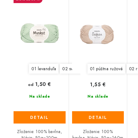
01 levanduľa
02 svetlá modrá
01 púštna ružová
03 mätovo zelená 
02 r
1,50 €
1,55 €
od
Na sklade
Na sklade
DETAIL
DETAIL
Zloženie: 100% bavlna,
Zloženie: 100%
Návin: 50g=100m
bavlna, Návin: 50g=160m