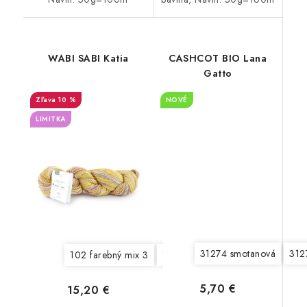
WABI SABI Katia
CASHCOT BIO Lana
Gatto
10 %
NOVÉ
LIMITKA
31274 smotanová
312
102 farebný mix 3
103 farebný mix 4
104 farebný
5,70 €
15,20 €