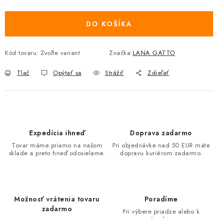
Jednotková cena:
DO KOŠÍKA
Kód tovaru:
Zvoľte variant
Značka:
LANA GATTO
Tlač
Opýtať sa
Strážiť
Zdieľať
Expedícia ihneď
Doprava zadarmo
Tovar máme priamo na našom
Pri objednávke nad 50 EUR máte
sklade a preto hneď odosielame.
dopravu kuriérom zadarmo.
Možnosť vrátenia tovaru
Poradíme
zadarmo
Pri výbere priadze alebo k