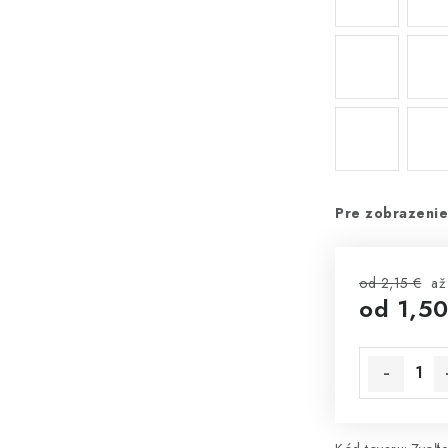
Pre zobrazenie
od 2,15 €
až
od
1,50
Jednotková 