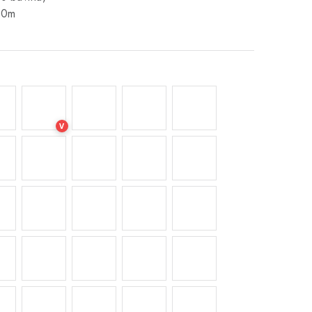
00m
V