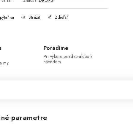
 variant
Značka:
DROPS
pýtať sa
Strážiť
Zdieľať
a
Poradíme
Pri výbere priadze alebo k
návodom.
 a my
né parametre