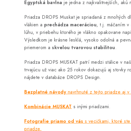
Egyptská bavlna
je jedna z najkvalitnejších, akú
Priadza DROPS Muskat je spriadaná z mnohých dl
vlákien a
prechádza maceráciou
, t.j. máčaním v
lúhu, v priebehu ktorého je vlákno opakovane na
Výsledkom je krásne lesklá, vysoko odolná a pevn
priemerom a
skvelou tvarovou stabilitou
.
Priadza DROPS MUSKAT patrí medzi stálice v naše
trvajúcu už viac ako 25 rokov dokazujú aj stovky r
nájdete v databáze DROPS Design.
Bezplatné návody
navrhnuté z tejto priadze aj v
Kombinácie MUSKAT
s inými priadzami.
Fotografie priamo od vás
s vecičkami, ktoré ste 
priadze.