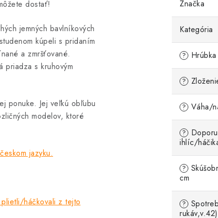
Značka
 môžete dostať!
hých jemných bavlníkových
Kategória
 studenom kúpeli s pridaním
pínané a zmršťované.
Hrúbka 
?
á priadza s kruhovým
Zloženi
?
j ponuke. Jej veľkú obľubu
Váha/ná
?
ozličných modelov, ktoré
Doporu
?
ihlíc/háčik
 českom jazyku.
Skúšobn
?
cm
plietli/háčkovali z tejto
Spotreb
?
rukáv,v.42)