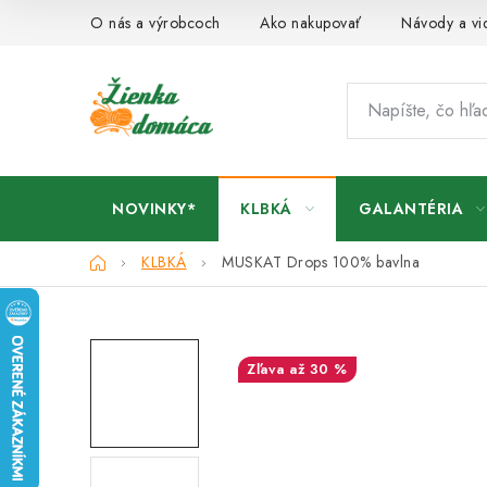
Prejsť
O nás a výrobcoch
Ako nakupovať
Návody a vi
na
obsah
NOVINKY*
KLBKÁ
GALANTÉRIA
Domov
KLBKÁ
MUSKAT Drops
100% bavlna
až 30 %