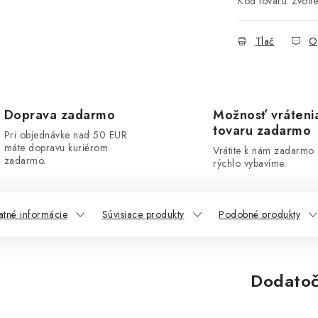
Kód tovaru:
Zvoľte
Tlač
O
Doprava zadarmo
Možnosť vráteni
tovaru zadarmo
Pri objednávke nad 50 EUR
máte dopravu kuriérom
Vrátite k nám zadarmo
zadarmo.
rýchlo vybavíme.
atné informácie
Súvisiace produkty
Podobné produkty
Dodatoč