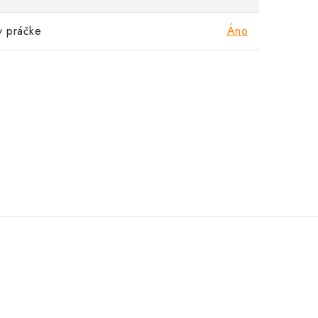
v práčke
Áno