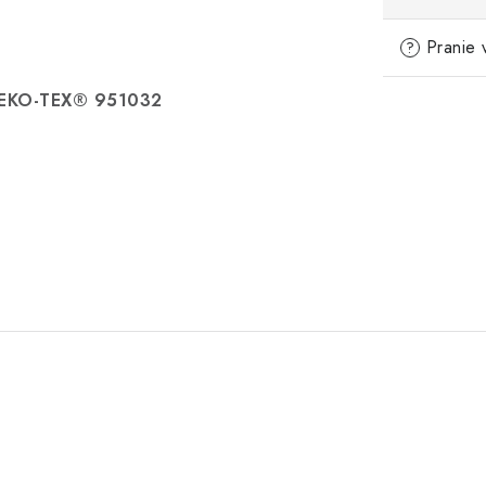
Pranie 
?
OEKO-TEX® 951032