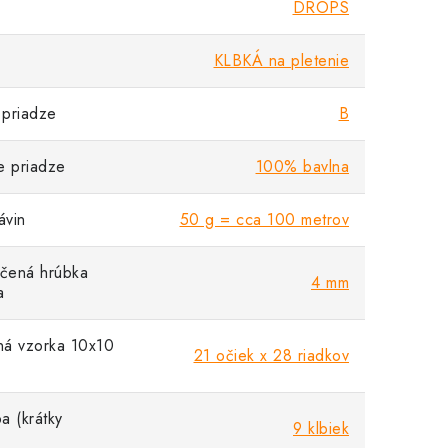
DROPS
KLBKÁ na pletenie
priadze
B
e priadze
100% bavlna
vin
50 g = cca 100 metrov
čená hrúbka
4 mm
a
á vzorka 10x10
21 očiek x 28 riadkov
a (krátky
9 klbiek