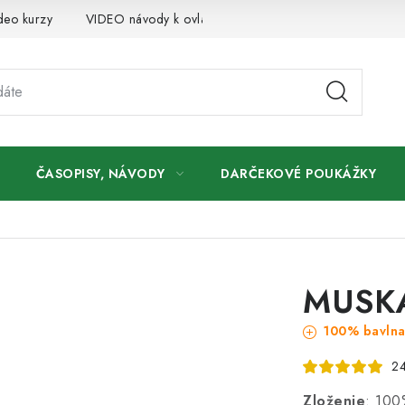
deo kurzy
VIDEO návody k ovládaniu e-shopu
Oznamy
ČASOPISY, NÁVODY
DARČEKOVÉ POUKÁŽKY
MUSKA
100% bavln
24
Zloženie
: 100