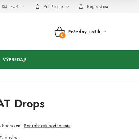
Kontakty
EUR
Prihlásenie
Registrácia
Prázdny košík
NÁKUPNÝ
KOŠÍK
VÝPREDAJ!
T Drops
a
Podrobnosti hodnotenia
 hodnotení
% bavlna,