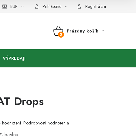
Kontakty
EUR
Prihlásenie
Registrácia
Prázdny košík
NÁKUPNÝ
KOŠÍK
VÝPREDAJ!
T Drops
a
Podrobnosti hodnotenia
 hodnotení
% bavlna,