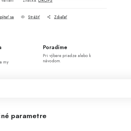
 variant
Značka:
DROPS
pýtať sa
Strážiť
Zdieľať
a
Poradíme
Pri výbere priadze alebo k
návodom.
 a my
né parametre