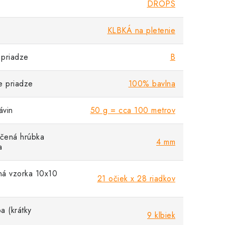
DROPS
KLBKÁ na pletenie
priadze
B
e priadze
100% bavlna
vin
50 g = cca 100 metrov
čená hrúbka
4 mm
a
á vzorka 10x10
21 očiek x 28 riadkov
a (krátky
9 klbiek