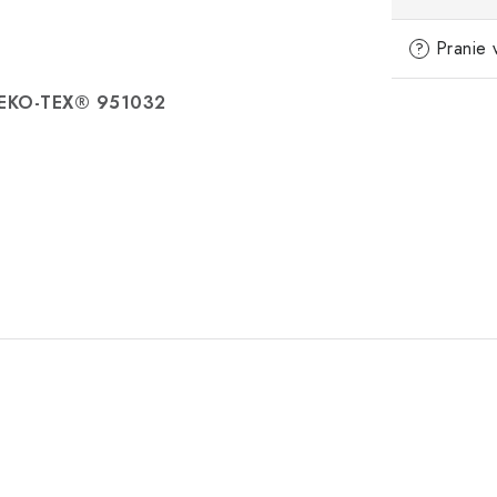
Pranie 
?
OEKO-TEX® 951032