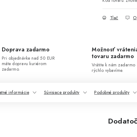
Kód tovaru:
Zvoľte
Tlač
O
Doprava zadarmo
Možnosť vráteni
tovaru zadarmo
Pri objednávke nad 50 EUR
máte dopravu kuriérom
Vrátite k nám zadarmo
zadarmo.
rýchlo vybavíme.
atné informácie
Súvisiace produkty
Podobné produkty
Dodatoč