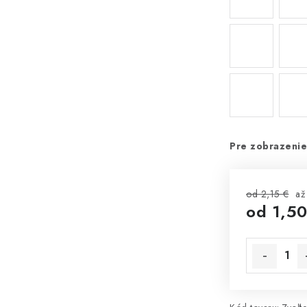
Pre zobrazenie
od 2,15 €
až
od
1,50
Jednotková 