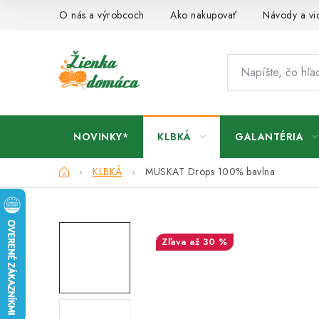
Prejsť
O nás a výrobcoch
Ako nakupovať
Návody a vi
na
obsah
NOVINKY*
KLBKÁ
GALANTÉRIA
Domov
KLBKÁ
MUSKAT Drops
100% bavlna
až 30 %