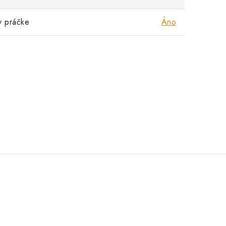
v práčke
Áno