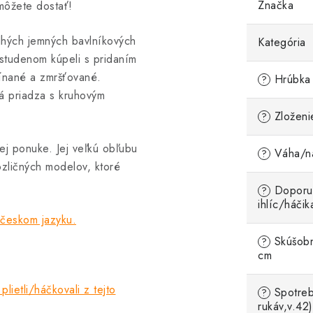
Značka
 môžete dostať!
hých jemných bavlníkových
Kategória
 studenom kúpeli s pridaním
pínané a zmršťované.
Hrúbka 
?
á priadza s kruhovým
Zloženi
?
j ponuke. Jej veľkú obľubu
Váha/ná
?
ozličných modelov, ktoré
Doporu
?
ihlíc/háčik
 českom jazyku.
Skúšobn
?
cm
plietli/háčkovali z tejto
Spotreb
?
rukáv,v.42)