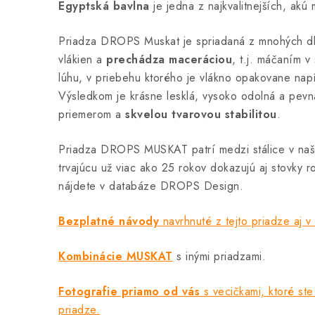
Egyptská bavlna
je jedna z najkvalitnejších, akú
Priadza DROPS Muskat je spriadaná z mnohých dl
vlákien a
prechádza maceráciou
, t.j. máčaním v
lúhu, v priebehu ktorého je vlákno opakovane na
Výsledkom je krásne lesklá, vysoko odolná a pevn
priemerom a
skvelou tvarovou stabilitou
.
Priadza DROPS MUSKAT patrí medzi stálice v naše
trvajúcu už viac ako 25 rokov dokazujú aj stovky r
nájdete v databáze DROPS Design.
Bezplatné návody
navrhnuté z tejto priadze aj v
Kombinácie MUSKAT
s inými priadzami.
Fotografie priamo od vás
s vecičkami, ktoré ste 
priadze.