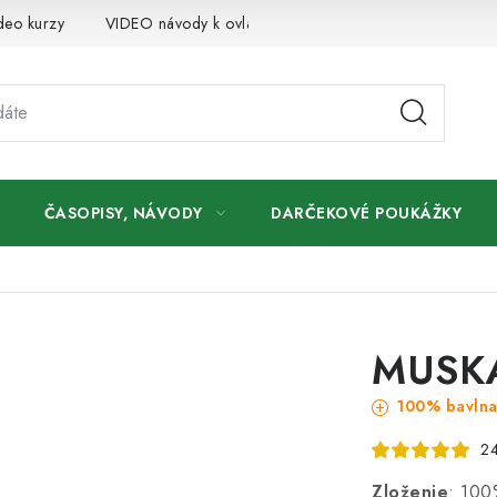
deo kurzy
VIDEO návody k ovládaniu e-shopu
Oznamy
ČASOPISY, NÁVODY
DARČEKOVÉ POUKÁŽKY
MUSKA
100% bavln
24
Zloženie
: 100