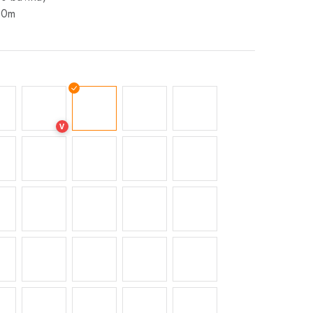
00m
V