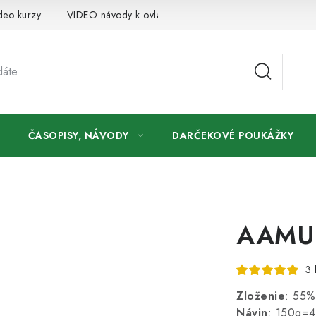
deo kurzy
VIDEO návody k ovládaniu e-shopu
Oznamy
ČASOPISY, NÁVODY
DARČEKOVÉ POUKÁŽKY
AAMU 
3 
Zloženie
: 55%
Návin
: 150g=