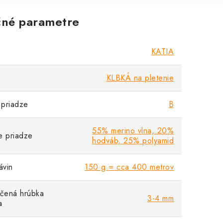
né parametre
KATIA
KLBKÁ na pletenie
priadze
B
55% merino vlna, 20%
e priadze
hodváb, 25% polyamid
vin
150 g = cca 400 metrov
čená hrúbka
3-4 mm
a