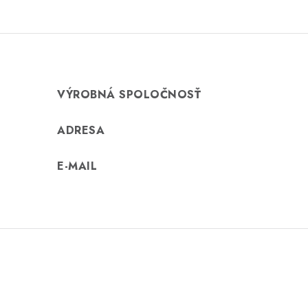
o
t
e
n
VÝROBNÁ SPOLOČNOSŤ
í
ADRESA
E-MAIL