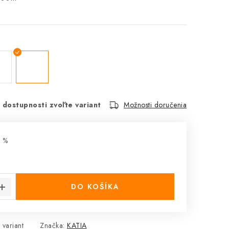
 dostupnosti zvoľte variant
Možnosti doručenia
 %
€
cena:
DO KOŠÍKA
 variant
Značka:
KATIA