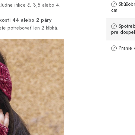
Skúšobn
?
ľudne ihlice č. 3,5 alebo 4.
cm
kosti 44 alebo 2 páry
Spotreb
?
ete potrebovať len 2 klbká.
pre dospe
Pranie 
?