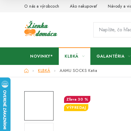
Prejsť
O nás a výrobcoch
Ako nakupovať
Návody a vi
na
obsah
NOVINKY*
KLBKÁ
GALANTÉRIA
Domov
KLBKÁ
AAMU SOCKS Katia
30 %
VÝPREDAJ