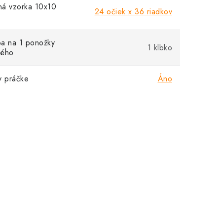
á vzorka 10x10
24 očiek x 36 riadkov
a na 1 ponožky
1 klbko
lého
v práčke
Áno