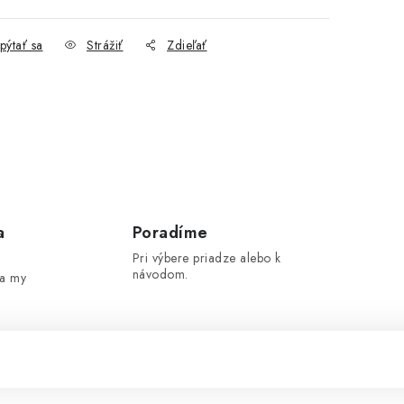
pýtať sa
Strážiť
Zdieľať
a
Poradíme
Pri výbere priadze alebo k
návodom.
 a my