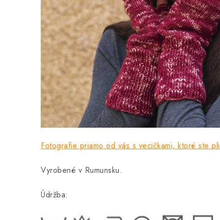
Fotografie priamo od vás s vecičkami, ktoré ste plie
Vyrobené v Rumunsku.
Údržba: