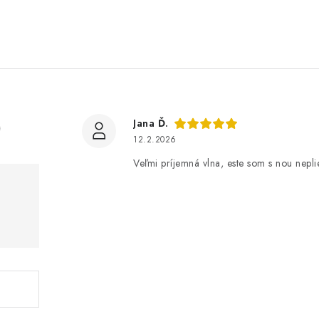
)
Jana Ď.
12.2.2026
Veľmi príjemná vlna, este som s nou neplie