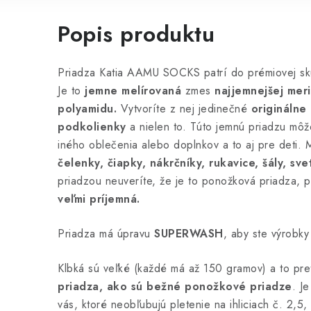
Popis produktu
Priadza Katia AAMU SOCKS patrí do prémiovej sk
Je to
jemne melírovaná
zmes
najjemnejšej mer
polyamidu.
Vytvoríte z nej jedinečné
originálne
podkolienky
a nielen to. Túto jemnú priadzu môž
iného oblečenia alebo doplnkov a to aj pre deti. 
čelenky, čiapky, nákrčníky, rukavice, šály, sve
priadzou neuveríte, že je to ponožková priadza, 
veľmi príjemná.
Priadza má úpravu
SUPERWASH
, aby ste výrobky
Klbká sú veľké (každé má až 150 gramov) a to pre
priadza, ako sú bežné ponožkové priadze
. J
vás, ktoré neobľubujú pletenie na ihliciach č. 2,5, 