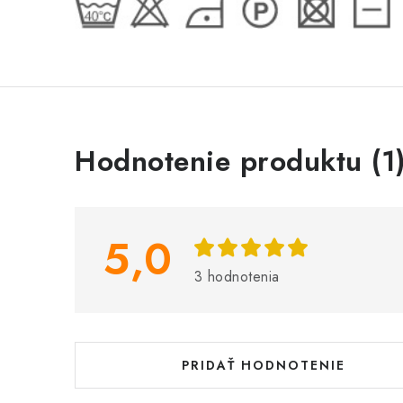
V
Hodnotenie produktu (1
ý
p
i
5,0
s
3 hodnotenia
h
o
d
PRIDAŤ HODNOTENIE
n