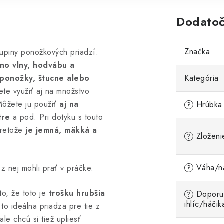
Dodatoč
Značka
upiny ponožkových priadzí.
ino vlny, hodvábu a
 ponožky, štucne alebo
Kategória
ete využiť aj na množstvo
Môžete ju použiť
aj na
Hrúbka 
?
tre
a pod. Pri dotyku s touto
pretože
je jemná, mäkká a
Zloženi
?
Váha/ná
 z nej mohli prať v práčke.
?
to, že toto je
trošku hrubšia
Doporu
?
ihlíc/háčik
e to ideálna priadza pre tie z
ale chcú si tiež upliesť