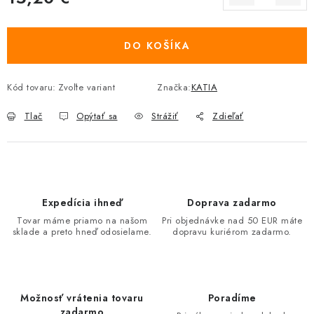
Jednotková cena:
DO KOŠÍKA
Kód tovaru:
Zvoľte variant
Značka:
KATIA
Tlač
Opýtať sa
Strážiť
Zdieľať
Expedícia ihneď
Doprava zadarmo
Tovar máme priamo na našom
Pri objednávke nad 50 EUR máte
sklade a preto hneď odosielame.
dopravu kuriérom zadarmo.
Možnosť vrátenia tovaru
Poradíme
zadarmo