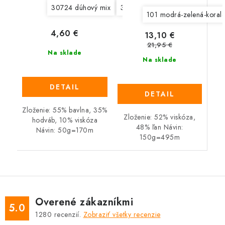
30724 dúhový mix
30725 prírodný mix
30727 še
101 modrá-zelená-koralo
4,60 €
13,10 €
21,95 €
Na sklade
Na sklade
DETAIL
DETAIL
Zloženie: 55% bavlna, 35%
Zloženie: 52% viskóza,
hodváb, 10% viskóza
48% ľan Návin:
Návin: 50g=170m
150g=495m
Overené zákazníkmi
5.0
1280
recenzií.
Zobraziť všetky recenzie