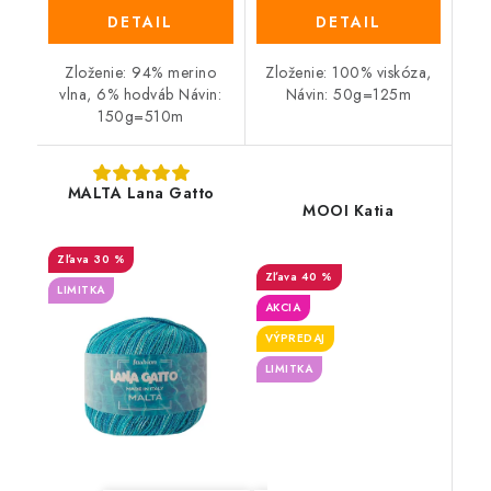
DETAIL
DETAIL
Zloženie: 94% merino
Zloženie: 100% viskóza,
vlna, 6% hodváb Návin:
Návin: 50g=125m
150g=510m
MALTA Lana Gatto
MOOI Katia
30 %
40 %
LIMITKA
AKCIA
VÝPREDAJ
LIMITKA