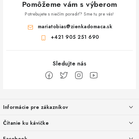
Pomôžeme vám s výberom
Potrebujete s niečím poradiť? Sme tu pre vás!
mariatobias
@
zienkadomaca.sk
+421 905 251 690
Z
á
Informácie pre zákazníkov
p
ä
Ako sa registrovať
Čítanie ku kávičke
t
Ako vrátiť tovar
i
Ako to u nás funguje
Facebook