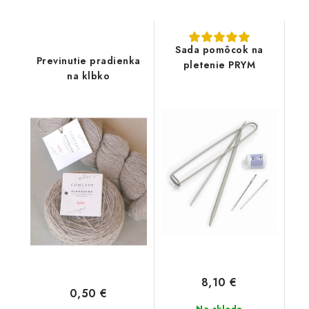
Sada pomôcok na
Previnutie pradienka
pletenie PRYM
na klbko
8,10 €
0,50 €
Na sklade