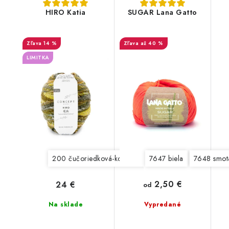
HIRO Katia
SUGAR Lana Gatto
14 %
až 40 %
LIMITKA
200 čučoriedková-koralová
7647 biela
201 oranžová-fialová
7648 smot
2,50 €
24 €
od
Na sklade
Vypredané