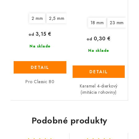
2 mm
2,5 mm
3 mm
3,5 mm
4 mm
4,5 
18 mm
23 mm
25 
3,15 €
od
0,30 €
od
Na sklade
Na sklade
DETAIL
DETAIL
Pro Classic 80
Karamel 4-dierkový
(imitácia rohoviny)
Podobné produkty