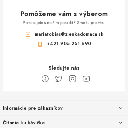
Pomôžeme vám s výberom
Potrebujete s niečím poradiť? Sme tu pre vás!
mariatobias
@
zienkadomaca.sk
+421 905 251 690
Z
á
Informácie pre zákazníkov
p
ä
Ako sa registrovať
Čítanie ku kávičke
t