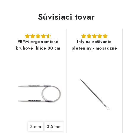
Súvisiaci tovar
PRYM ergonomické
Ihly na zošívanie
kruhové ihlice 80 cm
pleteniny - mosadzné
3 mm
3,5 mm
4 mm
4,5 mm
5 mm
6 mm