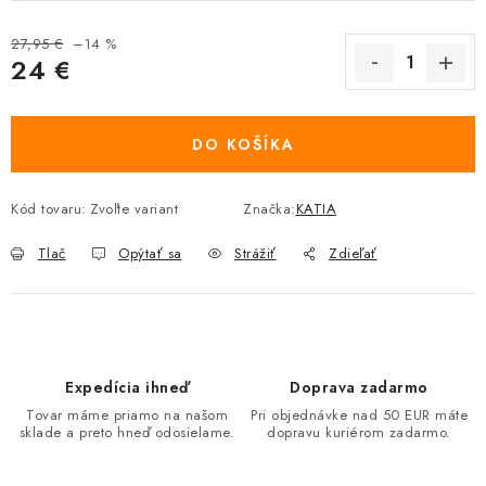
27,95 €
–14 %
24 €
Jednotková cena:
DO KOŠÍKA
Kód tovaru:
Zvoľte variant
Značka:
KATIA
Tlač
Opýtať sa
Strážiť
Zdieľať
Expedícia ihneď
Doprava zadarmo
Tovar máme priamo na našom
Pri objednávke nad 50 EUR máte
sklade a preto hneď odosielame.
dopravu kuriérom zadarmo.