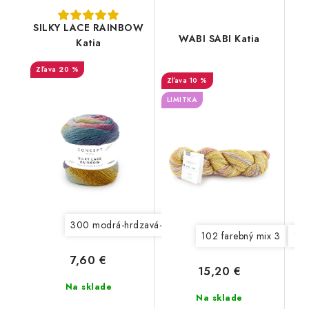
SILKY LACE RAINBOW
WABI SABI Katia
Katia
20 %
10 %
LIMITKA
300 modrá-hrdzavá-okrová
301 hnedá-zelená-oran
102 farebný mix 3
103
7,60 €
15,20 €
Na sklade
Na sklade