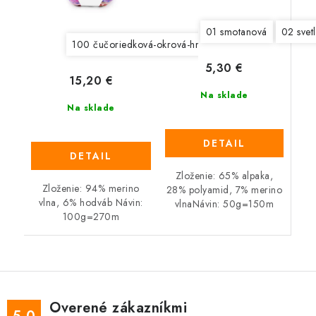
01 smotanová
02 svet
100 čučoriedková-okrová-hnedá
101 červená-fialov
5,30 €
15,20 €
Na sklade
Na sklade
DETAIL
DETAIL
Zloženie: 65% alpaka,
Zloženie: 94% merino
28% polyamid, 7% merino
vlna, 6% hodváb Návin:
vlnaNávin: 50g=150m
100g=270m
Overené zákazníkmi