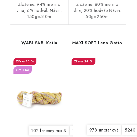
Zloženie: 94% merino
Zloženie: 80% merino
vlna, 6% hodváb Návin:
vlna, 20% hodváb Návin:
150g=510m
50g=260m
WABI SABI Katia
MAXI SOFT Lana Gatto
10 %
24 %
LIMITKA
978 smotanová
5240 
102 farebný mix 3
103 farebný mix 4
104 farebný