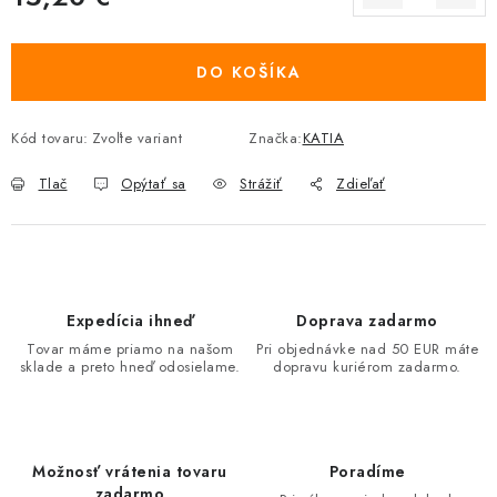
Jednotková cena:
DO KOŠÍKA
Kód tovaru:
Zvoľte variant
Značka:
KATIA
Tlač
Opýtať sa
Strážiť
Zdieľať
Expedícia ihneď
Doprava zadarmo
Tovar máme priamo na našom
Pri objednávke nad 50 EUR máte
sklade a preto hneď odosielame.
dopravu kuriérom zadarmo.
Možnosť vrátenia tovaru
Poradíme
zadarmo