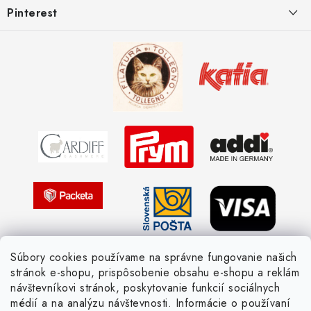
Pinterest
Spôsoby doručenia a ceny
Kombinácie DROPS priadzí
Kedy objednáme nový tovar
Ako sa orientovať v hrúbke priadzí
Obchodné podmienky
Vernostné zľavy
Ochrana osobných údajov
Strážny pes postráži
Žiadosť dotknutej osoby
Pletený slovník anglicky-česky
Pletený slovník česky-anglicky
Súbory cookies používame na správne fungovanie našich
stránok e-shopu, prispôsobenie obsahu e-shopu a reklám
návštevníkovi stránok, poskytovanie funkcií sociálnych
médií a na analýzu návštevnosti. Informácie o používaní