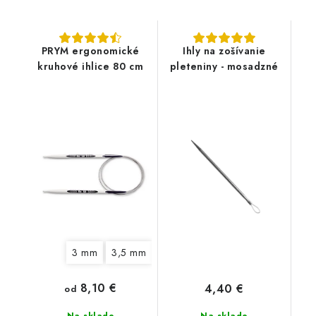
PRYM ergonomické
Ihly na zošívanie
kruhové ihlice 80 cm
pleteniny - mosadzné
3 mm
3,5 mm
4 mm
4,5 mm
5 mm
6 mm
8,10 €
4,40 €
od
Na sklade
Na sklade