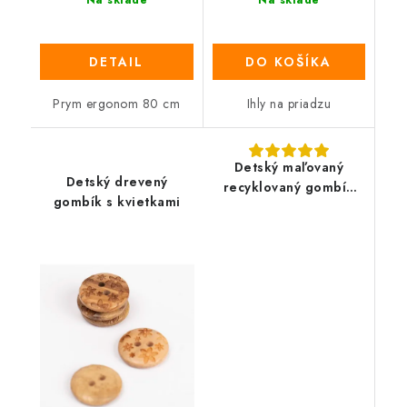
DETAIL
DO KOŠÍKA
Prym ergonom 80 cm
Ihly na priadzu
Detský maľovaný
Detský drevený
recyklovaný gombík
gombík s kvietkami
PRYM - líštička