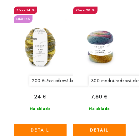
14 %
20 %
LIMITKA
200 čučoriedková-koralová
300 modrá-hrdzavá-okr
201 oranžová-fialová
24 €
7,60 €
Na sklade
Na sklade
DETAIL
DETAIL