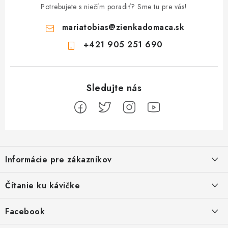
Potrebujete s niečím poradiť? Sme tu pre vás!
mariatobias
@
zienkadomaca.sk
+421 905 251 690
Z
á
Informácie pre zákazníkov
p
ä
Ako sa registrovať
Čítanie ku kávičke
t
Ako vrátiť tovar
i
Ako to u nás funguje
Facebook
e
Postup pri reklamácii
Kedy odosielame balíky