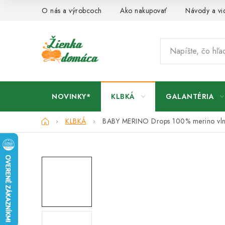
Prejsť
O nás a výrobcoch
Ako nakupovať
Návody a vi
na
obsah
NOVINKY*
KLBKÁ
GALANTÉRIA
Domov
KLBKÁ
BABY MERINO Drops
100% merino vl