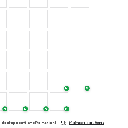
N
N
N
N
N
N
 dostupnosti zvoľte variant
Možnosti doručenia