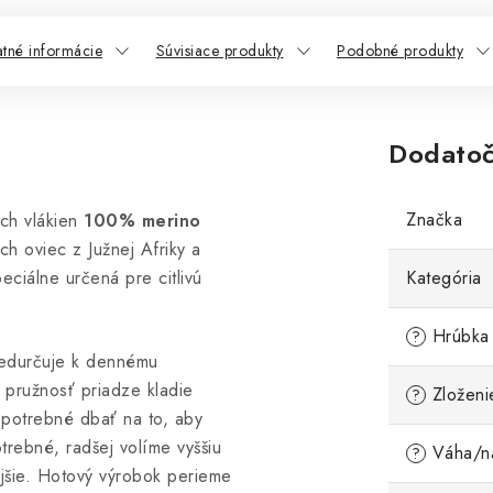
atné informácie
Súvisiace produkty
Podobné produkty
Dodatoč
Značka
ch vlákien
100% merino
h oviec z Južnej Afriky a
eciálne určená pre citlivú
Kategória
Hrúbka 
?
edurčuje k dennému
 pružnosť priadze kladie
Zloženi
?
 potrebné dbať na to, aby
trebné, radšej volíme vyššiu
Váha/ná
?
nejšie. Hotový výrobok perieme