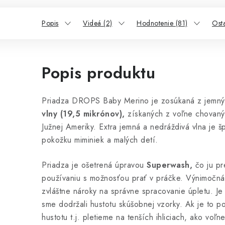
Popis
Videá (2)
Hodnotenie (81)
Ost
Popis produktu
Priadza DROPS Baby Merino je zosúkaná z jemný
vlny (19,5 mikrónov),
získaných z voľne chovanýc
Južnej Ameriky. Extra jemná a nedráždivá vlna je šp
pokožku miminiek a malých detí.
Priadza je ošetrená úpravou
Superwash,
čo ju pr
používaniu s možnosťou prať v práčke. Výnimočná
zvláštne nároky na správne spracovanie úpletu. Je
sme dodržali hustotu skúšobnej vzorky. Ak je to po
hustotu t.j. pletieme na tenších ihliciach, ako voľ