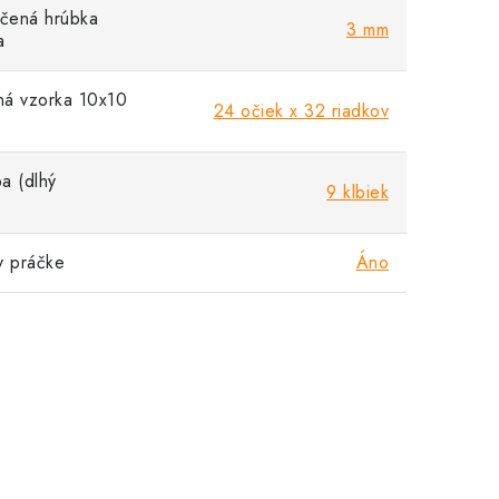
čená hrúbka
3 mm
a
á vzorka 10x10
24 očiek x 32 riadkov
a (dlhý
9 klbiek
v práčke
Áno