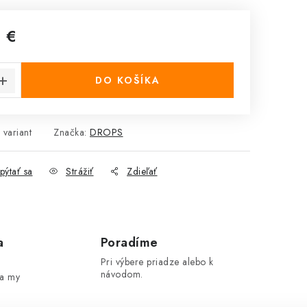
 €
cena:
DO KOŠÍKA
 variant
Značka:
DROPS
pýtať sa
Strážiť
Zdieľať
a
Poradíme
Pri výbere priadze alebo k
návodom.
 a my