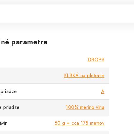
né parametre
DROPS
KLBKÁ na pletenie
priadze
A
e priadze
100% merino vlna
vin
50 g = cca 175 metrov