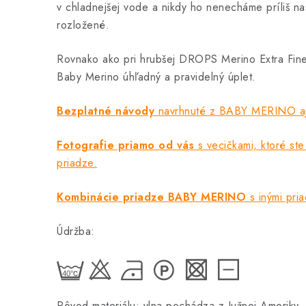
v chladnejšej vode a nikdy ho nenecháme príliš na
rozložené.
Rovnako ako pri hrubšej DROPS Merino Extra Fin
Baby Merino úhľadný a pravidelný úplet.
Bezplatné návody
navrhnuté z BABY MERINO aj 
Fotografie priamo od vás
s vecičkami, ktoré ste 
priadze.
Kombinácie priadze BABY MERINO
s inými pri
Údržba:
Pôvod materiálu: vlna pochádza z Južnej Ameriky.