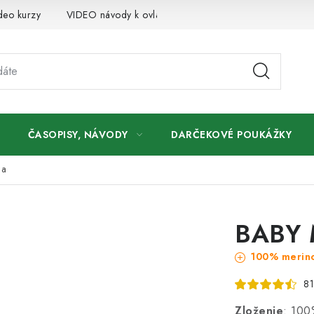
deo kurzy
VIDEO návody k ovládaniu e-shopu
Oznamy
ČASOPISY, NÁVODY
DARČEKOVÉ POUKÁŽKY
na
BABY 
100% merino
81
Zloženie
: 100