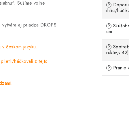
siaknuť. Sušíme voľne
Doporu
?
ihlíc/háčik
e vytvára aj priadza DROPS
Skúšobn
?
cm
v českom jazyku.
Spotreb
?
rukáv,v.42)
plietli/háčkovali z tejto
Pranie 
?
adzami.