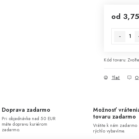
od
3,75
Jednotková 
Kód tovaru:
Zvoľte
Tlač
O
Doprava zadarmo
Možnosť vráteni
tovaru zadarmo
Pri objednávke nad 50 EUR
máte dopravu kuriérom
Vrátite k nám zadarmo
zadarmo.
rýchlo vybavíme.