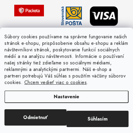
Pletený slovník česky-anglicky
Súbory cookies používame na správne fungovanie našich
stránok e-shopu, prispôsobenie obsahu e-shopu a reklám
návštevníkovi stránok, poskytovanie funkcií sociálnych
médií a na analýzu návštevnosti. Informácie o používaní
našej stránky tiež zdieľame so sociálnymi médiami,
reklamnými a analytickými partnermi. Náš e-shop a
partneri potrebujú Váš súhlas s použitím väčšiny súborov
cookies.
Chcem vedieť viac o cookies
.
Nastavenie
Copyright 2026
Žienka domáca
. Všetky práva vyhradené.
Upraviť nastavenie
cookies
Vytvoril Shoptet
Odmietnuť
Súhlasím
Odstúpiť od zmluvy