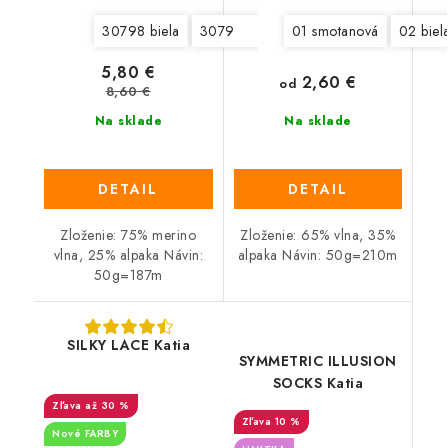
30798 biela
30799 smotanová
01 smotanová
30806 petrol
02 biel
5,80 €
2,60 €
od
8,60 €
Na sklade
Na sklade
DETAIL
DETAIL
Zloženie: 75% merino
Zloženie: 65% vlna, 35%
vlna, 25% alpaka Návin:
alpaka Návin: 50g=210m
50g=187m
SILKY LACE Katia
SYMMETRIC ILLUSION
SOCKS Katia
až 30 %
10 %
Nové FARBY