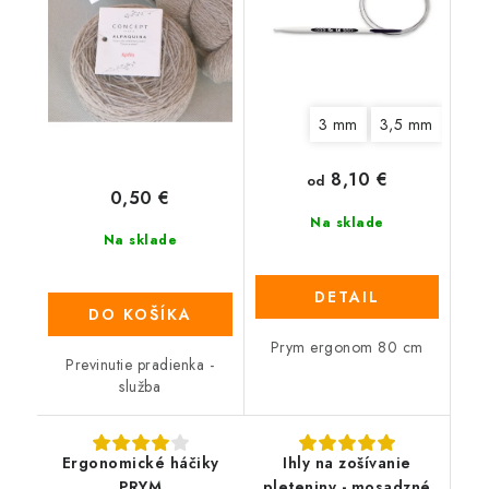
3 mm
3,5 mm
4 m
8,10 €
od
0,50 €
Na sklade
Na sklade
DETAIL
DO KOŠÍKA
Prym ergonom 80 cm
Previnutie pradienka -
služba
Ergonomické háčiky
Ihly na zošívanie
PRYM
pleteniny - mosadzné