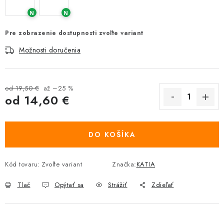
N
N
Pre zobrazenie dostupnosti zvoľte variant
Možnosti doručenia
od 19,50 €
až –25 %
od
14,60 €
Jednotková cena:
DO KOŠÍKA
Kód tovaru:
Zvoľte variant
Značka:
KATIA
Tlač
Opýtať sa
Strážiť
Zdieľať