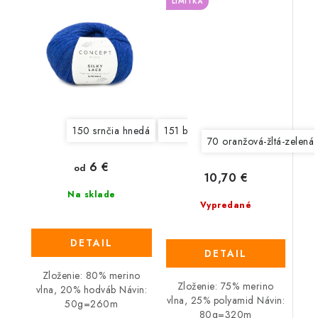
LIMITKA
150 srnčia hnedá
151 béžová
152 ecru biela
15
70 oranžová-žltá-zelená
6 €
od
10,70 €
Na sklade
Vypredané
DETAIL
DETAIL
Zloženie: 80% merino
Zloženie: 75% merino
vlna, 20% hodváb Návin:
vlna, 25% polyamid Návin:
50g=260m
80g=320m