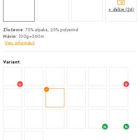
+ ďalšie (24)
Zloženie
: 75% alpaka, 25% polyamid
Návin
: 100g=360m
Viac informácií
Variant:
V
V
N
N