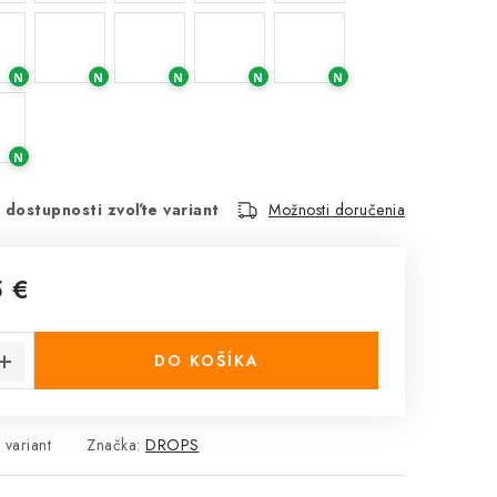
N
N
N
N
N
N
 dostupnosti zvoľte variant
Možnosti doručenia
5 €
cena:
DO KOŠÍKA
 variant
Značka:
DROPS