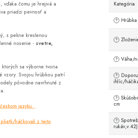
 vďaka čomu je hrejivá a
Kategória
áva priadzi pevnosť a
Hrúbka 
?
lný, s pekne kreslenou
Zloženi
?
 denné nosenie -
svetre,
Váha/ná
?
 ktorých sa výborne tvoria
ané vzory. Svojou hrúbkou patrí
Doporu
?
ihlíc/háčik
modely pôvodne navrhnuté z
a.
Skúšobn
?
cm
v českom jazyku.
Spotreb
?
plietli/háčkovali z tejto
rukáv,v.42)