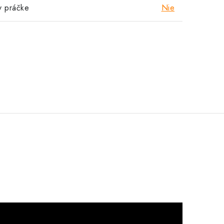
v práčke
Nie