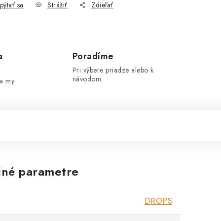
pýtať sa
Strážiť
Zdieľať
a
Poradíme
Pri výbere priadze alebo k
návodom.
 a my
né parametre
DROPS