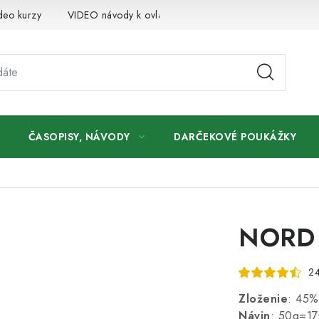
deo kurzy
VIDEO návody k ovládaniu e-shopu
Oznamy
ČASOPISY, NÁVODY
DARČEKOVÉ POUKÁŽKY
NORD 
24
Zloženie
: 45%
Návin
: 50g=1