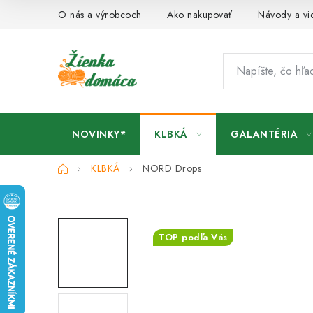
Prejsť
O nás a výrobcoch
Ako nakupovať
Návody a vi
na
obsah
NOVINKY*
KLBKÁ
GALANTÉRIA
Domov
KLBKÁ
NORD Drops
TOP podľa Vás