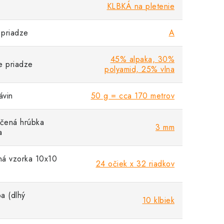
KLBKÁ na pletenie
priadze
A
45% alpaka, 30%
e priadze
polyamid, 25% vlna
vin
50 g = cca 170 metrov
čená hrúbka
3 mm
a
á vzorka 10x10
24 očiek x 32 riadkov
a (dlhý
10 klbiek