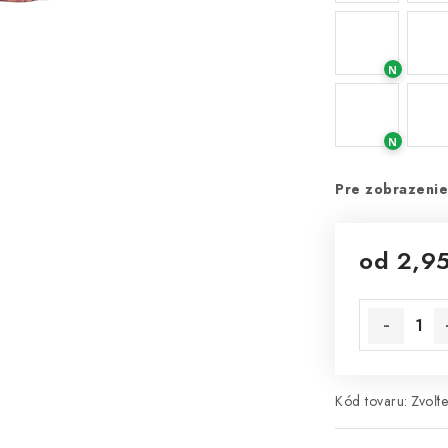
N
N
Pre zobrazenie
od
2,9
Jednotková 
Kód tovaru:
Zvoľte