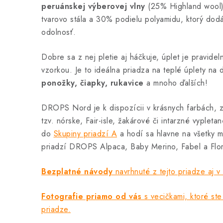
peruánskej výberovej vlny
(25% Highland wool),
tvarovo stála a 30% podielu polyamidu, ktorý dod
odolnosť.
Dobre sa z nej pletie aj háčkuje, úplet je pravide
vzorkou. Je to ideálna priadza na teplé úplety na
ponožky, čiapky, rukavice
a mnoho ďalších!
DROPS Nord je k dispozícii v krásnych farbách, z
tzv. nórske, Fair-isle, žakárové či intarzné vyplet
do
Skupiny priadzí A
a hodí sa hlavne na všetky 
priadzí DROPS Alpaca, Baby Merino, Fabel a Flor
Bezplatné návody
navrhnuté z tejto priadze aj 
Fotografie priamo od vás
s vecičkami, ktoré ste 
priadze.