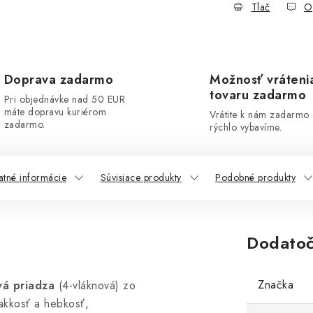
Tlač
O
Doprava zadarmo
Možnosť vráteni
tovaru zadarmo
Pri objednávke nad 50 EUR
máte dopravu kuriérom
Vrátite k nám zadarmo
zadarmo.
rýchlo vybavíme.
atné informácie
Súvisiace produkty
Podobné produkty
Dodatoč
Značka
vá priadza
(4-vláknová) zo
äkkosť a hebkosť,