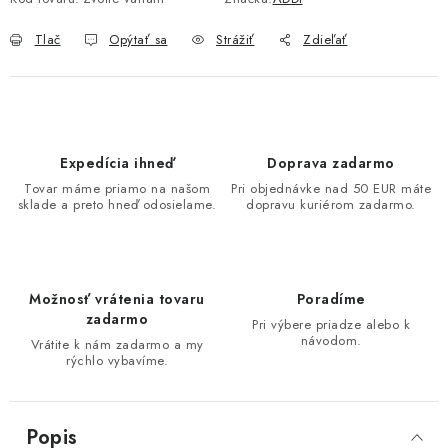
Tlač
Opýtať sa
Strážiť
Zdieľať
Expedícia ihneď
Doprava zadarmo
Tovar máme priamo na našom
Pri objednávke nad 50 EUR máte
sklade a preto hneď odosielame.
dopravu kuriérom zadarmo.
Možnosť vrátenia tovaru
Poradíme
zadarmo
Pri výbere priadze alebo k
návodom.
Vrátite k nám zadarmo a my
rýchlo vybavíme.
Popis