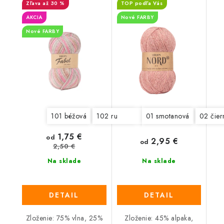
až 30 %
TOP podľa Vás
AKCIA
Nové FARBY
Nové FARBY
101 béžová
102 ružová
103 šedomodrá
01 smotanová
02 čier
104 p
1,75 €
od
2,95 €
od
2,50 €
Na sklade
Na sklade
DETAIL
DETAIL
Zloženie: 75% vlna, 25%
Zloženie: 45% alpaka,