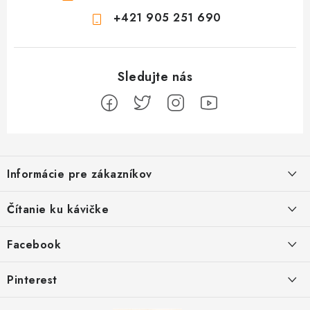
+421 905 251 690
Z
á
Informácie pre zákazníkov
p
ä
Ako sa registrovať
Čítanie ku kávičke
t
Ako vrátiť tovar
i
Ako to u nás funguje
Facebook
e
Postup pri reklamácii
Kedy odosielame balíky
Pinterest
Spôsoby doručenia a ceny
Kombinácie DROPS priadzí