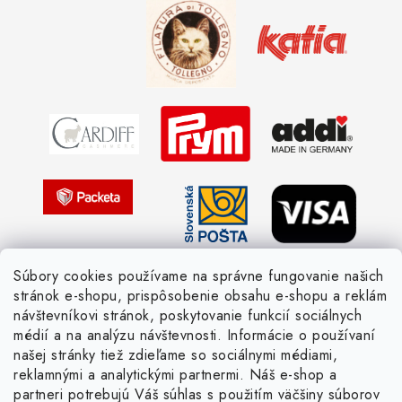
Kedy objednáme nový tovar
Ako sa orientovať v hrúbke priadzí
Obchodné podmienky
Vernostné zľavy
Ochrana osobných údajov
Strážny pes postráži
Žiadosť dotknutej osoby
Pletený slovník anglicky-česky
Pletený slovník česky-anglicky
Súbory cookies používame na správne fungovanie našich
stránok e-shopu, prispôsobenie obsahu e-shopu a reklám
návštevníkovi stránok, poskytovanie funkcií sociálnych
médií a na analýzu návštevnosti. Informácie o používaní
našej stránky tiež zdieľame so sociálnymi médiami,
reklamnými a analytickými partnermi. Náš e-shop a
partneri potrebujú Váš súhlas s použitím väčšiny súborov