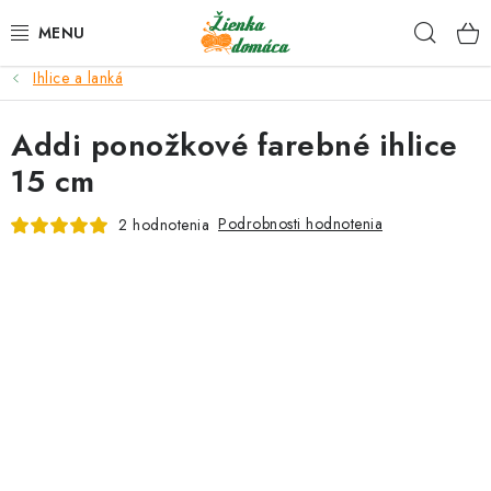
Prejsť
Hľad
na
obsah
Ihlice a lanká
NOVINKY*
Addi ponožkové farebné ihlice
KLBKÁ
15 cm
GALANTÉRIA
Podrobnosti hodnotenia
2 hodnotenia
ČASOPISY, NÁVODY
DARČEKOVÉ POUKÁŽKY
VÝPREDAJ!
O nás a výrobcoch
Ako nakupovať
Návody a video kurzy
VIDEO návody k ovládaniu e-shopu
Oznamy
Kontakty