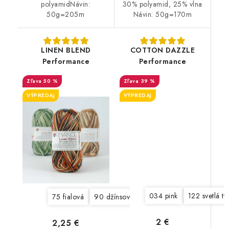
polyamidNávin:
30% polyamid, 25% vlna
50g=205m
Návin: 50g=170m
LINEN BLEND
COTTON DAZZLE
Performance
Performance
50 %
39 %
VÝPREDAJ
VÝPREDAJ
034 pink
122 svetlá ty
75 fialová
90 džínsová modrá
236 tmavá šedá
2 €
2,25 €