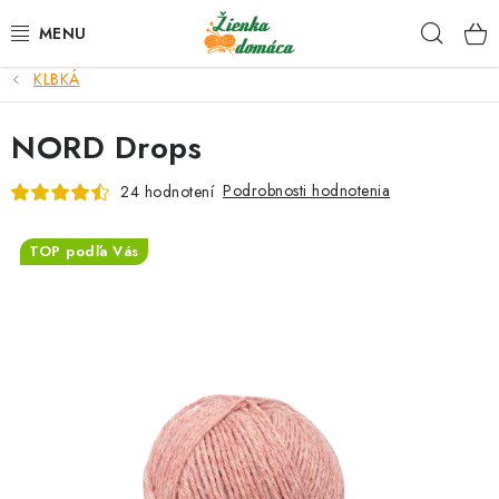
Prejsť
Hľad
na
obsah
KLBKÁ
NOVINKY*
NORD Drops
KLBKÁ
Podrobnosti hodnotenia
24 hodnotení
GALANTÉRIA
TOP podľa Vás
ČASOPISY, NÁVODY
DARČEKOVÉ POUKÁŽKY
VÝPREDAJ!
O nás a výrobcoch
Ako nakupovať
Návody a video kurzy
VIDEO návody k ovládaniu e-shopu
Oznamy
Kontakty