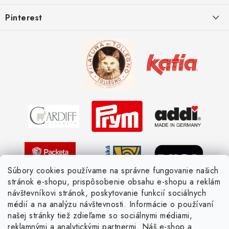
e
Postup pri reklamácii
Kedy odosielame balíky
Pinterest
Spôsoby doručenia a ceny
Kombinácie DROPS priadzí
Kedy objednáme nový tovar
Ako sa orientovať v hrúbke priadzí
Obchodné podmienky
Vernostné zľavy
Ochrana osobných údajov
Strážny pes postráži
Žiadosť dotknutej osoby
Pletený slovník anglicky-česky
Pletený slovník česky-anglicky
Súbory cookies používame na správne fungovanie našich
stránok e-shopu, prispôsobenie obsahu e-shopu a reklám
návštevníkovi stránok, poskytovanie funkcií sociálnych
médií a na analýzu návštevnosti. Informácie o používaní
našej stránky tiež zdieľame so sociálnymi médiami,
reklamnými a analytickými partnermi. Náš e-shop a