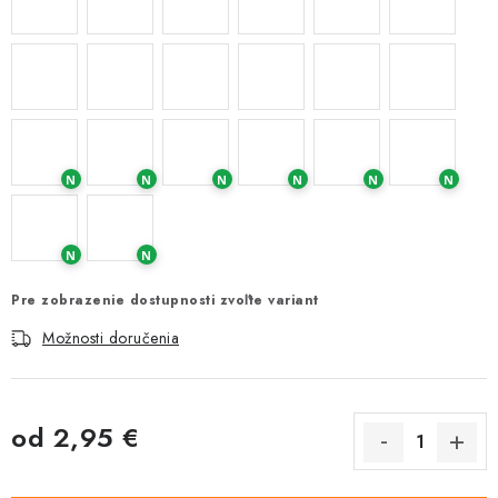
N
N
N
N
N
N
N
N
Pre zobrazenie dostupnosti zvoľte variant
Možnosti doručenia
od
2,95 €
Jednotková cena: