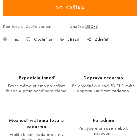
DO KOŠÍKA
Kód tovaru:
Zvoľte variant
Značka:
DROPS
Tlač
Opýtať sa
Strážiť
Zdieľať
Expedícia ihneď
Doprava zadarmo
Tovar máme priamo na našom
Pri objednávke nad 50 EUR máte
sklade a preto hneď odosielame.
dopravu kuriérom zadarmo.
Možnosť vrátenia tovaru
Poradíme
zadarmo
Pri výbere priadze alebo k
návodom.
Vrátite k nám zadarmo a my
rýchlo vybavíme.