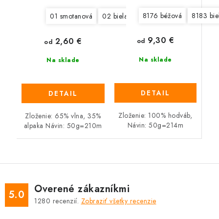
8176 béžová
8183 bie
01 smotanová
02 biela
03 svetlá šedá
04 šedá
9,30 €
2,60 €
od
od
Na sklade
Na sklade
DETAIL
DETAIL
Zloženie: 100% hodváb,
Zloženie: 65% vlna, 35%
Návin: 50g=214m
alpaka Návin: 50g=210m
Overené zákazníkmi
5.0
1280
recenzií.
Zobraziť všetky recenzie