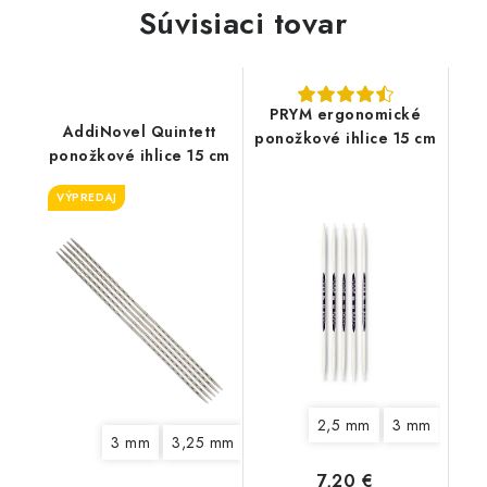
Súvisiaci tovar
PRYM ergonomické
AddiNovel Quintett
ponožkové ihlice 15 cm
ponožkové ihlice 15 cm
VÝPREDAJ
2,5 mm
3 mm
3,5
3 mm
3,25 mm
3,5 mm
3,75 mm
4 mm
4
7,20 €