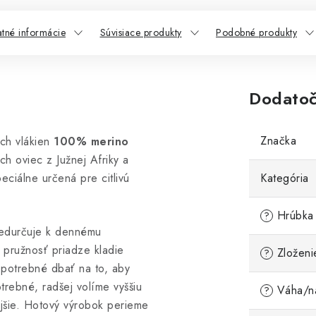
atné informácie
Súvisiace produkty
Podobné produkty
Dodatoč
Značka
ch vlákien
100% merino
h oviec z Južnej Afriky a
eciálne určená pre citlivú
Kategória
Hrúbka 
?
edurčuje k dennému
 pružnosť priadze kladie
Zloženi
?
 potrebné dbať na to, aby
trebné, radšej volíme vyššiu
Váha/ná
?
nejšie. Hotový výrobok perieme