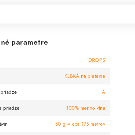
né parametre
DROPS
KLBKÁ na pletenie
priadze
A
e priadze
100% merino vlna
vin
50 g = cca 175 metrov