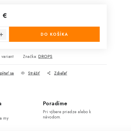
 €
cena:
DO KOŠÍKA
 variant
Značka:
DROPS
pýtať sa
Strážiť
Zdieľať
a
Poradíme
Pri výbere priadze alebo k
návodom.
 a my