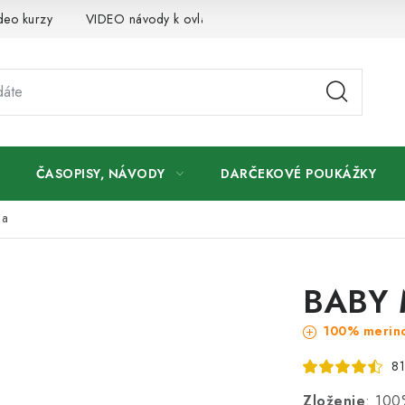
deo kurzy
VIDEO návody k ovládaniu e-shopu
Oznamy
ČASOPISY, NÁVODY
DARČEKOVÉ POUKÁŽKY
na
BABY 
100% merino
81
Zloženie
: 100