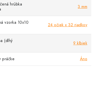
čená hrúbka
3 mm
a
á vzorka 10x10
24 očiek x 32 riadkov
a (dlhý
9 klbiek
v práčke
Áno