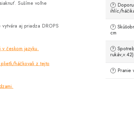
siaknuť. Sušíme voľne
Doporu
?
ihlíc/háčik
e vytvára aj priadza DROPS
Skúšobn
?
cm
v českom jazyku.
Spotreb
?
rukáv,v.42)
plietli/háčkovali z tejto
Pranie 
?
adzami.