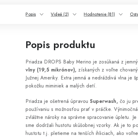
Popis
Videá (2)
Hodnotenie (81)
Ost
Popis produktu
Priadza DROPS Baby Merino je zosúkaná z jemný
vlny (19,5 mikrónov),
získaných z voľne chovanýc
Južnej Ameriky. Extra jemná a nedráždivá vlna je šp
pokožku miminiek a malých detí.
Priadza je ošetrená úpravou
Superwash,
čo ju pr
používaniu s možnosťou prať v práčke. Výnimočná
zvláštne nároky na správne spracovanie úpletu. Je
sme dodržali hustotu skúšobnej vzorky. Ak je to po
hustotu t.j. pletieme na tenších ihliciach, ako voľ