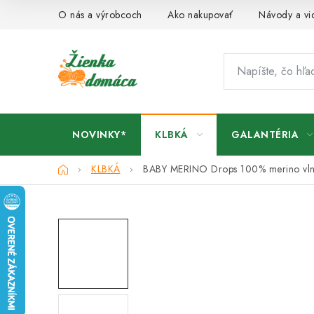
Prejsť
O nás a výrobcoch
Ako nakupovať
Návody a vi
na
obsah
NOVINKY*
KLBKÁ
GALANTÉRIA
Domov
KLBKÁ
BABY MERINO Drops
100% merino vl