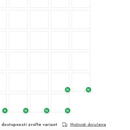
N
N
N
N
N
N
 dostupnosti zvoľte variant
Možnosti doručenia