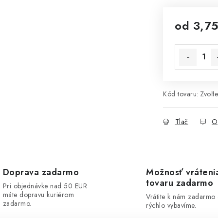
od
3,75
Jednotková 
Kód tovaru:
Zvoľte
Tlač
O
Doprava zadarmo
Možnosť vráteni
tovaru zadarmo
Pri objednávke nad 50 EUR
máte dopravu kuriérom
Vrátite k nám zadarmo
zadarmo.
rýchlo vybavíme.