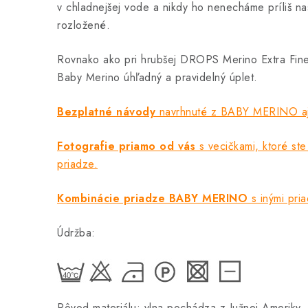
v chladnejšej vode a nikdy ho nenecháme príliš na
rozložené.
Rovnako ako pri hrubšej DROPS Merino Extra Fin
Baby Merino úhľadný a pravidelný úplet.
Bezplatné návody
navrhnuté z BABY MERINO aj 
Fotografie priamo od vás
s vecičkami, ktoré ste 
priadze.
Kombinácie priadze BABY MERINO
s inými pri
Údržba:
Pôvod materiálu: vlna pochádza z Južnej Ameriky.