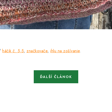
ať
háčik
č. 5,5
,
značkovače
,
ihlu na zošívanie
.
ĎALŠÍ ČLÁNOK