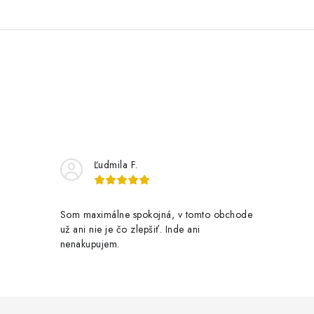
Ľudmila F.
Som maximálne spokojná, v tomto obchode
už ani nie je čo zlepšiť. Inde ani
nenakupujem.