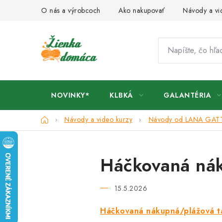
Prejsť
O nás a výrobcoch
Ako nakupovať
Návody a vi
na
obsah
NOVINKY*
KLBKÁ
GALANTÉRIA
Domov
Návody a video kurzy
Návody od LANA GAT
Háčkovaná nák
15.5.2026
Háčkovaná nákupná/plážová ta