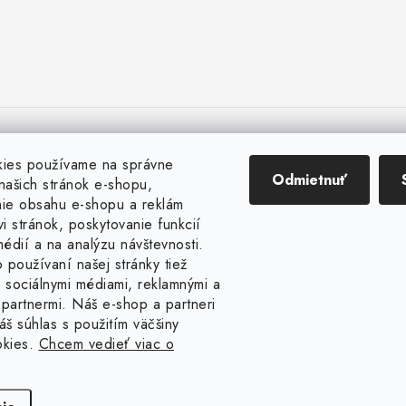
kies používame na správne
Odmietnuť
našich stránok e-shopu,
ie obsahu e-shopu a reklám
i stránok, poskytovanie funkcií
édií a na analýzu návštevnosti.
 používaní našej stránky tiež
 sociálnymi médiami, reklamnými a
 partnermi. Náš e-shop a partneri
áš súhlas s použitím väčšiny
okies.
Chcem vedieť viac o
pyright 2026
Žienka domáca
. Všetky práva vyhradené.
Upraviť nastavenie cook
Vytvoril Shoptet