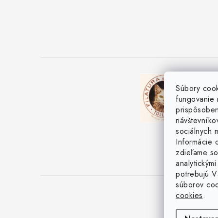
Súbory coo
fungovanie 
prispôsoben
návštevníkov
sociálnych m
Informácie o
zdieľame so
analytickými
potrebujú V
súborov co
cookies
.
Co