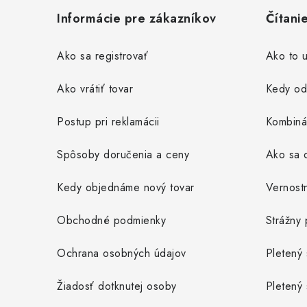
á
Informácie pre zákazníkov
Čítani
p
ä
Ako sa registrovať
Ako to u
t
Ako vrátiť tovar
Kedy od
i
Postup pri reklamácii
Kombiná
e
Spôsoby doručenia a ceny
Ako sa o
Kedy objednáme nový tovar
Vernost
Obchodné podmienky
Strážny 
Ochrana osobných údajov
Pletený 
Žiadosť dotknutej osoby
Pletený 