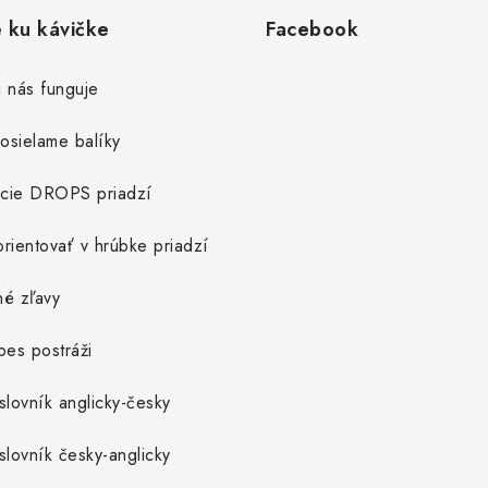
e ku kávičke
Facebook
 nás funguje
osielame balíky
cie DROPS priadzí
rientovať v hrúbke priadzí
né zľavy
pes postráži
slovník anglicky-česky
slovník česky-anglicky