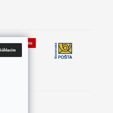
Súhlasím
ies