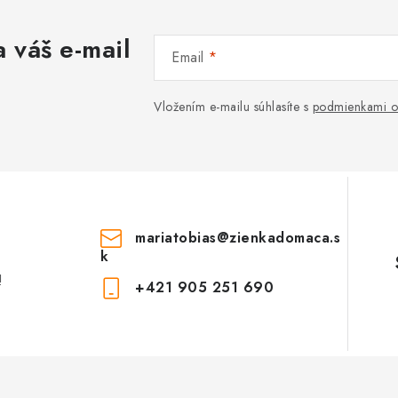
 váš e-mail
Email
Vložením e-mailu súhlasíte s
podmienkami o
mariatobias
@
zienkadomaca.s
k
!
+421 905 251 690