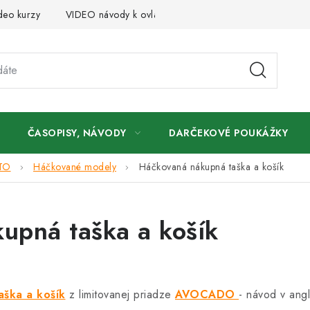
deo kurzy
VIDEO návody k ovládaniu e-shopu
Oznamy
ČASOPISY, NÁVODY
DARČEKOVÉ POUKÁŽKY
TO
Háčkované modely
Háčkovaná nákupná taška a košík
upná taška a košík
ška a košík
z limitovanej priadze
AVOCADO
- návod v angl