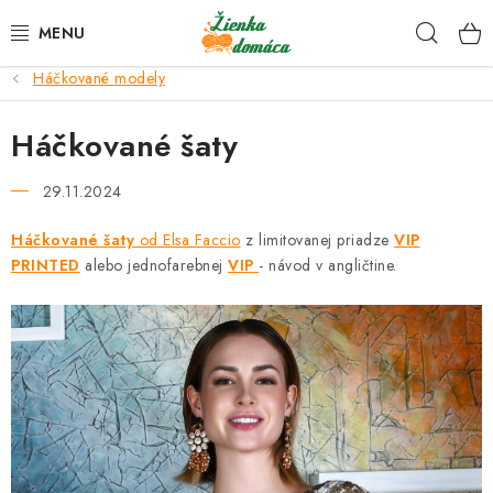
Prejsť
Hľad
na
obsah
Háčkované modely
NOVINKY*
Háčkované šaty
KLBKÁ
29.11.2024
GALANTÉRIA
Háčkované šaty
od Elsa Faccio
z limitovanej priadze
VIP
PRINTED
ČASOPISY, NÁVODY
alebo jednofarebnej
VIP
- návod v angličtine.
DARČEKOVÉ POUKÁŽKY
VÝPREDAJ!
O nás a výrobcoch
Ako nakupovať
Návody a video kurzy
VIDEO návody k ovládaniu e-shopu
Oznamy
Kontakty