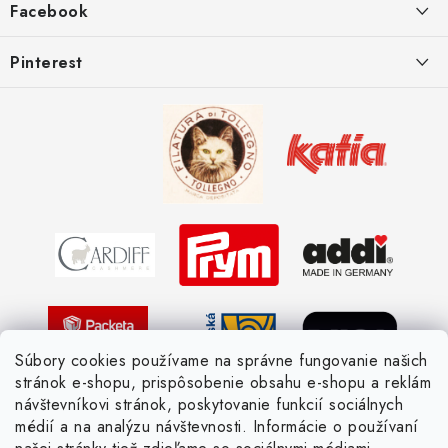
i
Facebook
e
Postup pri reklamácii
Kedy odosielame balíky
Pinterest
Spôsoby doručenia a ceny
Kombinácie DROPS priadzí
Kedy objednáme nový tovar
Ako sa orientovať v hrúbke priadzí
Obchodné podmienky
Vernostné zľavy
Ochrana osobných údajov
Strážny pes postráži
Žiadosť dotknutej osoby
Pletený slovník anglicky-česky
Pletený slovník česky-anglicky
Súbory cookies používame na správne fungovanie našich
stránok e-shopu, prispôsobenie obsahu e-shopu a reklám
návštevníkovi stránok, poskytovanie funkcií sociálnych
médií a na analýzu návštevnosti. Informácie o používaní