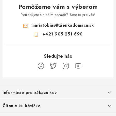
Pomôžeme vám s výberom
Potrebujete s niečím poradiť? Sme tu pre vás!
mariatobias
@
zienkadomaca.sk
+421 905 251 690
Z
á
Informácie pre zákazníkov
p
ä
Ako sa registrovať
Čítanie ku kávičke
t
Ako vrátiť tovar
Ako to u nás funguje