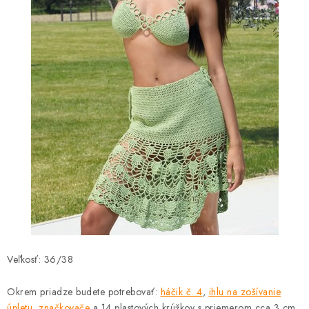
Veľkosť: 36/38
Okrem priadze budete potrebovať:
háčik č. 4
,
ihlu na zošívanie
úpletu
,
značkovače
a 14 plastových krúžkov s priemerom cca 3 cm.