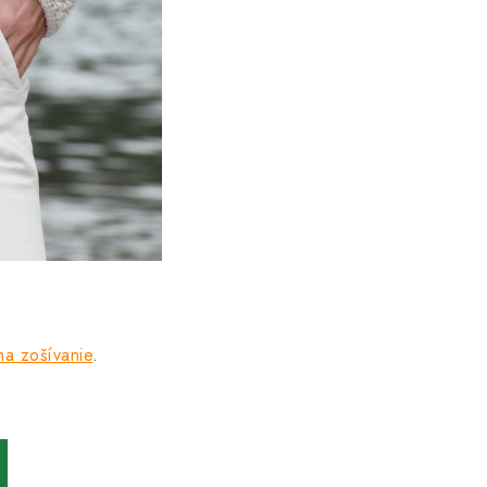
 na zošívanie
.