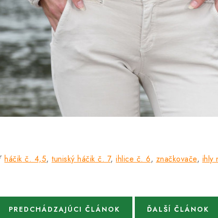
ať
háčik
č. 4,5
,
tuniský háčik č. 7
,
ihlice č. 6
,
značkovače
,
ihly
PREDCHÁDZAJÚCI ČLÁNOK
ĎALŠÍ ČLÁNOK