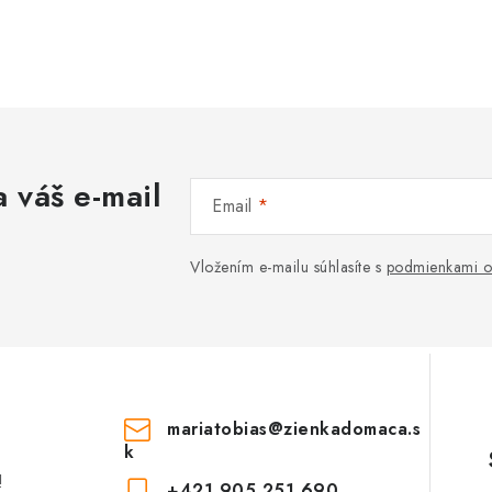
 váš e-mail
Email
Vložením e-mailu súhlasíte s
podmienkami o
mariatobias
@
zienkadomaca.s
k
!
+421 905 251 690