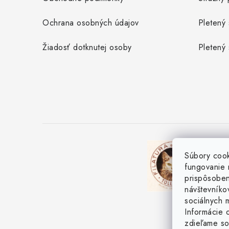
Ochrana osobných údajov
Pletený 
Žiadosť dotknutej osoby
Pletený 
Súbory coo
fungovanie 
prispôsoben
návštevníkov
sociálnych m
Informácie o
zdieľame so