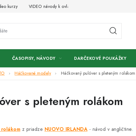
deo kurzy
VIDEO návody k ovládaniu e-shopu
Oznamy
ČASOPISY, NÁVODY
DARČEKOVÉ POUKÁŽKY
TO
Háčkované modely
Háčkovaný pulóver s pleteným rolákom
óver s pleteným rolákom
 rolákom
z priadze
NUOVO IRLANDA
- návod v angličtine.