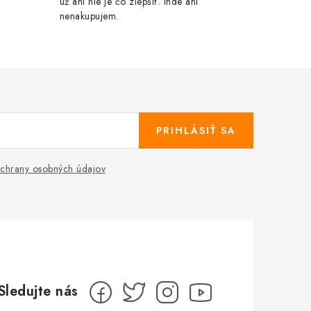
už ani nie je čo zlepšiť. Inde ani
nenakupujem.
PRIHLÁSIŤ SA
chrany osobných údajov