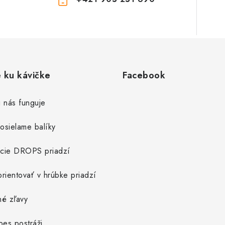
e ku kávičke
Facebook
 nás funguje
osielame balíky
cie DROPS priadzí
rientovať v hrúbke priadzí
né zľavy
pes postráži