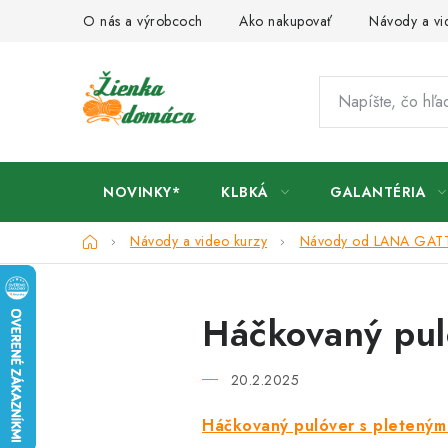
Prejsť
O nás a výrobcoch
Ako nakupovať
Návody a vi
na
obsah
NOVINKY*
KLBKÁ
GALANTÉRIA
Domov
Návody a video kurzy
Návody od LANA GAT
Háčkovaný pul
20.2.2025
Háčkovaný pulóver s pleteným