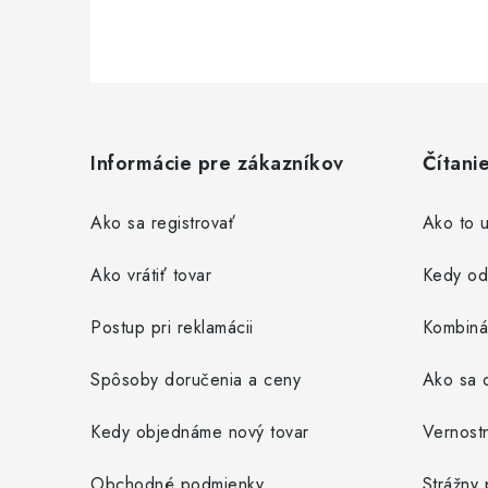
Z
á
Informácie pre zákazníkov
Čítani
p
ä
Ako sa registrovať
Ako to u
t
Ako vrátiť tovar
Kedy od
i
Postup pri reklamácii
Kombiná
e
Spôsoby doručenia a ceny
Ako sa o
Kedy objednáme nový tovar
Vernost
Obchodné podmienky
Strážny 