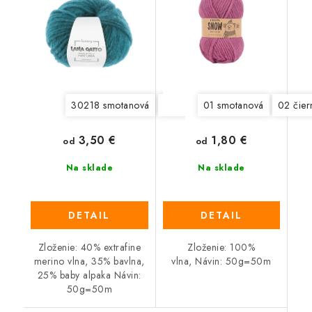
30218 smotanová
30220 svetlá šedobéžová
01 smotanová
02 čier
3022
3,50 €
1,80 €
od
od
Na sklade
Na sklade
DETAIL
DETAIL
Zloženie: 40% extrafine
Zloženie: 100%
merino vlna, 35% bavlna,
vlna, Návin: 50g=50m
25% baby alpaka Návin:
50g=50m