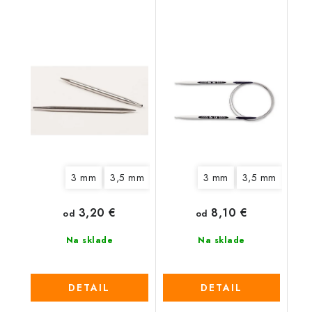
šroubovacie ihlice
3 mm
3,5 mm
4 mm
4,5 mm
3 mm
3,5 mm
5 mm
5,5 
4 m
3,20 €
8,10 €
od
od
Na sklade
Na sklade
DETAIL
DETAIL