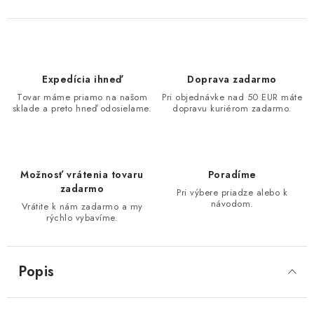
Expedícia ihneď
Doprava zadarmo
Tovar máme priamo na našom
Pri objednávke nad 50 EUR máte
sklade a preto hneď odosielame.
dopravu kuriérom zadarmo.
Možnosť vrátenia tovaru
Poradíme
zadarmo
Pri výbere priadze alebo k
návodom.
Vrátite k nám zadarmo a my
rýchlo vybavíme.
Popis