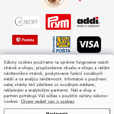
Obchodné podmienky
Vernostné zľavy
Ochrana osobných údajov
Strážny pes postráži
Žiadosť dotknutej osoby
Pletený slovník anglicky-česky
Pletený slovník česky-anglicky
Súbory cookies používame na správne fungovanie našich
stránok e-shopu, prispôsobenie obsahu e-shopu a reklám
návštevníkovi stránok, poskytovanie funkcií sociálnych
médií a na analýzu návštevnosti. Informácie o používaní
našej stránky tiež zdieľame so sociálnymi médiami,
reklamnými a analytickými partnermi. Náš e-shop a
partneri potrebujú Váš súhlas s použitím väčšiny súborov
cookies.
Chcem vedieť viac o cookies
.
Nastavenie
Copyright 2026
Žienka domáca
. Všetky práva vyhradené.
Upraviť nastavenie