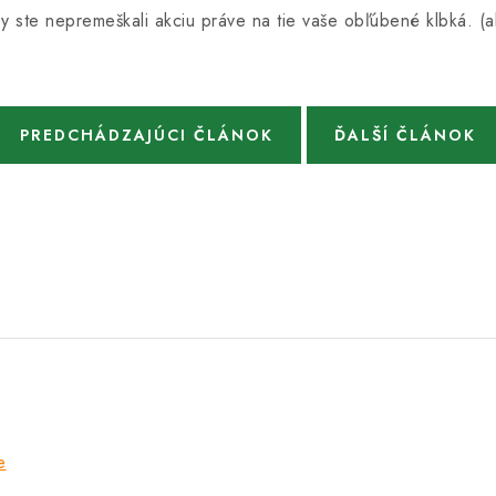
by ste nepremeškali akciu práve na tie vaše obľúbené klbká. (a
PREDCHÁDZAJÚCI ČLÁNOK
ĎALŠÍ ČLÁNOK
e