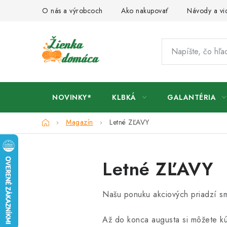
Prejsť
O nás a výrobcoch
Ako nakupovať
Návody a vi
na
obsah
NOVINKY*
KLBKÁ
GALANTÉRIA
Domov
Magazín
Letné ZĽAVY
Letné ZĽAVY
Našu ponuku akciových priadzí sme
Až do konca augusta si môžete k