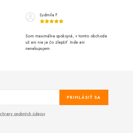
Ľudmila F.
Som maximálne spokojná, v tomto obchode
už ani nie je čo zlepšiť. Inde ani
nenakupujem.
PRIHLÁSIŤ SA
chrany osobných údajov