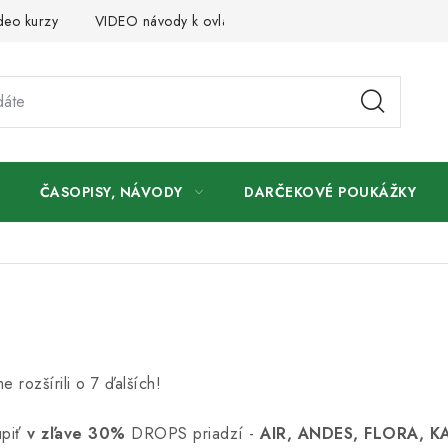
deo kurzy
VIDEO návody k ovládaniu e-shopu
Oznamy
ČASOPISY, NÁVODY
DARČEKOVÉ POUKÁŽKY
 rozšírili o 7 ďalších!
úpiť
v zľave 30%
DROPS priadzí -
AIR, ANDES, FLORA, K