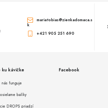
mariatobias
@
zienkadomaca.s
k
!
+421 905 251 690
e ku kávičke
Facebook
 nás funguje
osielame balíky
cie DROPS priadzí