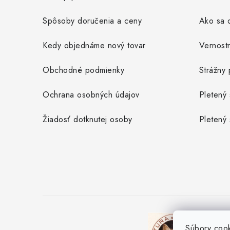
e
Spôsoby doručenia a ceny
Ako sa o
Kedy objednáme nový tovar
Vernost
Obchodné podmienky
Strážny 
Ochrana osobných údajov
Pletený 
Žiadosť dotknutej osoby
Pletený 
Súbory coo