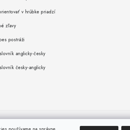
rientovať v hrúbke priadzí
né zľavy
pes postráži
slovník anglicky-česky
slovník česky-anglicky
kies používame na správne