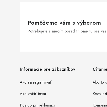
Pomôžeme vám s výberom
Potrebujete s niečím poradiť? Sme tu pre vás
Z
á
Informácie pre zákazníkov
Čítani
p
ä
Ako sa registrovať
Ako to u
t
Ako vrátiť tovar
Kedy od
i
Postup pri reklamácii
Kombiná