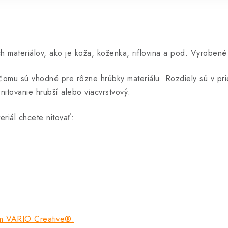
h materiálov, ako je koža, koženka, riflovina a pod. Vyroben
čomu sú vhodné pre rôzne hrúbky materiálu. Rozdiely sú v prie
nitovanie hrubší alebo viacvrstvový.
eriál chcete nitovať:
om VARIO Creative®.