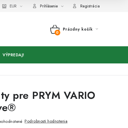
Kontakty
EUR
Prihlásenie
Registrácia
Prázdny košík
NÁKUPNÝ
KOŠÍK
VÝPREDAJ!
ity pre PRYM VARIO
ve®
Podrobnosti hodnotenia
eohodnotené