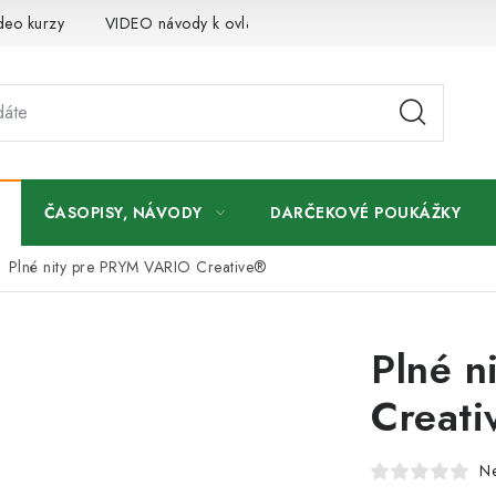
deo kurzy
VIDEO návody k ovládaniu e-shopu
Oznamy
ČASOPISY, NÁVODY
DARČEKOVÉ POUKÁŽKY
Plné nity pre PRYM VARIO Creative®
Plné n
Creati
N