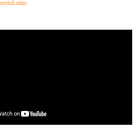
vových nitov
.