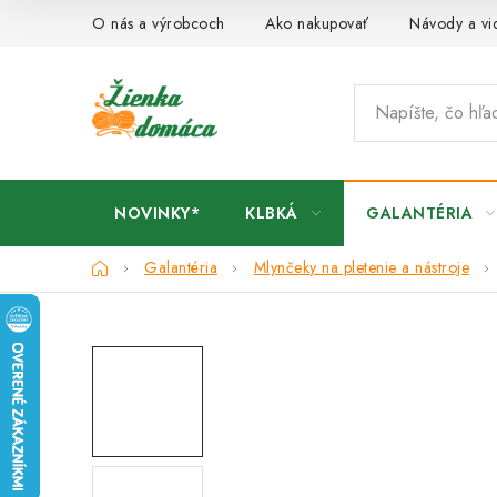
Prejsť
O nás a výrobcoch
Ako nakupovať
Návody a vi
na
obsah
NOVINKY*
KLBKÁ
GALANTÉRIA
Domov
Galantéria
Mlynčeky na pletenie a nástroje