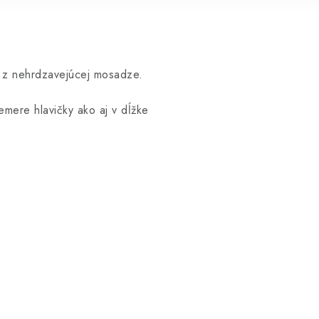
é z nehrdzavejúcej mosadze.
mere hlavičky ako aj v dĺžke