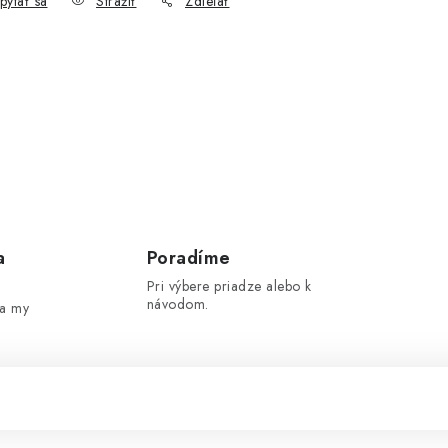
pýtať sa
Strážiť
Zdieľať
a
Poradíme
Pri výbere priadze alebo k
návodom.
 a my