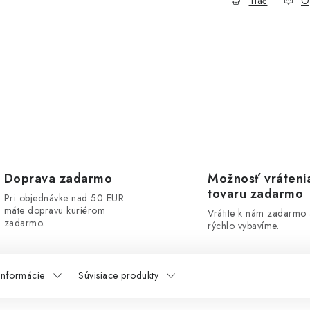
Tlač
O
Doprava zadarmo
Možnosť vráteni
tovaru zadarmo
Pri objednávke nad 50 EUR
máte dopravu kuriérom
Vrátite k nám zadarmo
zadarmo.
rýchlo vybavíme.
informácie
Súvisiace produkty