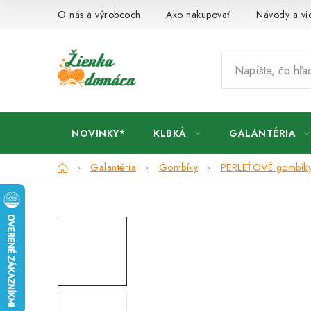
Prejsť
O nás a výrobcoch
Ako nakupovať
Návody a vi
na
obsah
NOVINKY*
KLBKÁ
GALANTÉRIA
Domov
Galantéria
Gombíky
PERLEŤOVÉ gombík