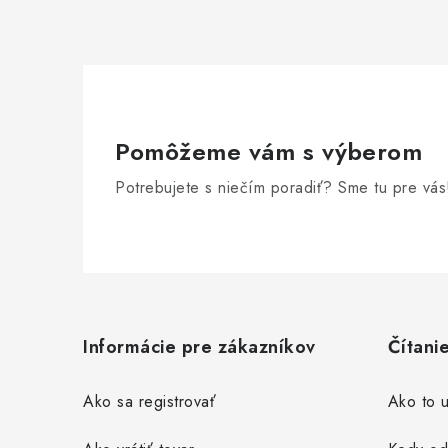
Pomôžeme vám s výberom
Potrebujete s niečím poradiť? Sme tu pre vás
Z
á
Informácie pre zákazníkov
Čítani
p
ä
Ako sa registrovať
Ako to u
t