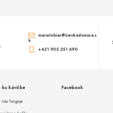
mariatobias
@
zienkadomaca.s
k
!
+421 905 251 690
e ku kávičke
Facebook
 nás funguje