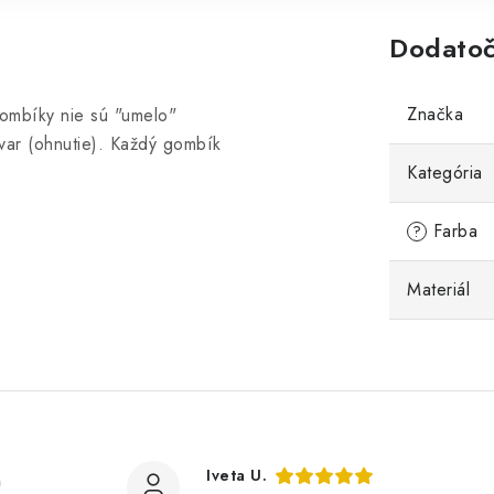
Dodatoč
Značka
ombíky nie sú "umelo"
var (ohnutie). Každý gombík
Kategória
Farba
?
Materiál
)
Iveta U.