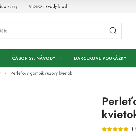
deo kurzy
VIDEO návody k ovládaniu e-shopu
Oznamy
ČASOPISY, NÁVODY
DARČEKOVÉ POUKÁŽKY
y
Perleťový gombík ružový kvietok
Perleť
kvieto
1 