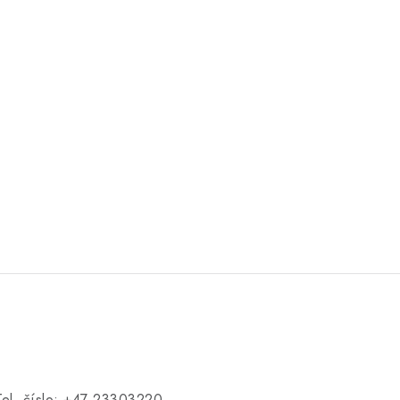
Tel. číslo: +47 23303220