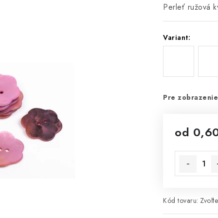
Perleť ružová k
Variant:
Pre zobrazenie
od
0,6
Jednotková 
Kód tovaru:
Zvoľte