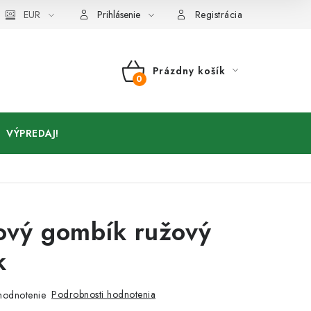
Kontakty
EUR
Prihlásenie
Registrácia
Prázdny košík
NÁKUPNÝ
KOŠÍK
VÝPREDAJ!
ový gombík ružový
k
Podrobnosti hodnotenia
hodnotenie