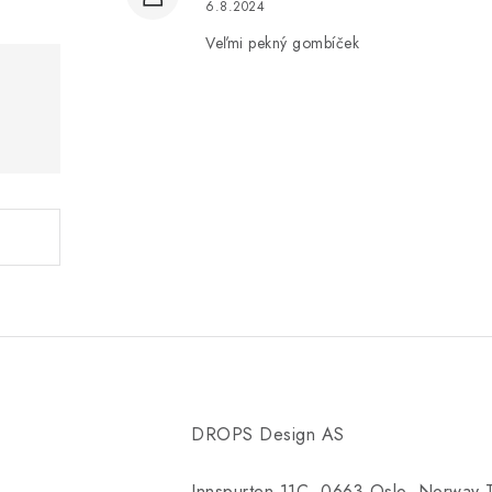
6.8.2024
Veľmi pekný gombíček
DROPS Design AS
Innspurten 11C, 0663 Oslo, Norway 