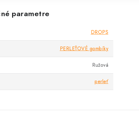
né parametre
DROPS
PERLEŤOVÉ gombíky
Ružová
perleť