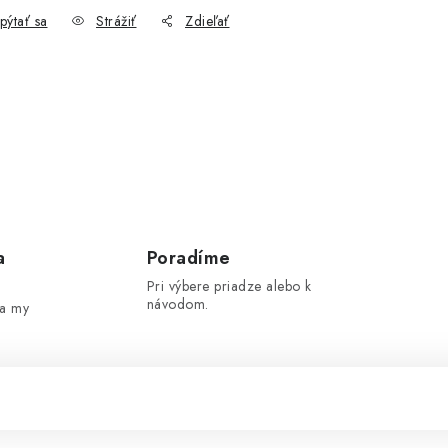
pýtať sa
Strážiť
Zdieľať
a
Poradíme
Pri výbere priadze alebo k
návodom.
 a my