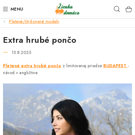
Prejsť
Hľad
na
obsah
Pletené/štrikované modely
NOVINKY*
Extra hrubé pončo
KLBKÁ
15.8.2025
GALANTÉRIA
Pletené extra hrubé pončo
z limitovanej priadze
BUDAPEST
-
návod v angličtine.
ČASOPISY, NÁVODY
DARČEKOVÉ POUKÁŽKY
VÝPREDAJ!
O nás a výrobcoch
Ako nakupovať
Návody a video kurzy
VIDEO návody k ovládaniu e-shopu
Oznamy
Kontakty