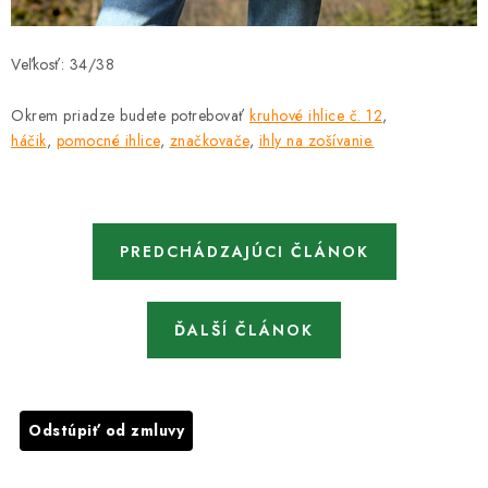
Veľkosť: 34/38
Okrem priadze budete potrebovať
kruhové ihlice č. 12
,
háčik
,
pomocné ihlice
,
značkovače
,
ihly na zošívanie
.
PREDCHÁDZAJÚCI ČLÁNOK
ĎALŠÍ ČLÁNOK
Odstúpiť od zmluvy