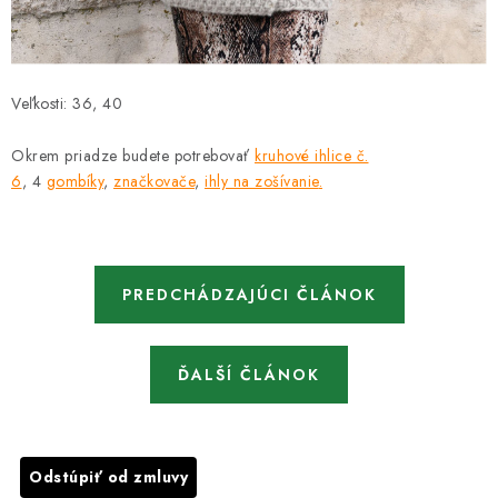
Veľkosti: 36, 40
Okrem priadze budete potrebovať
kruhové ihlice č.
6
,
4
gombíky
,
značkovače
,
ihly na zošívanie
.
PREDCHÁDZAJÚCI ČLÁNOK
ĎALŠÍ ČLÁNOK
Odstúpiť od zmluvy