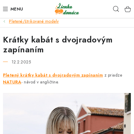
Prejsť
Hľad
na
obsah
Pletené/štrikované modely
NOVINKY*
Krátky kabát s dvojradovým
KLBKÁ
zapínaním
GALANTÉRIA
12.2.2025
ČASOPISY, NÁVODY
Pletený krátky kabát s dvojradovým zapínaním
z priadze
NATURA
- návod v angličtine.
DARČEKOVÉ POUKÁŽKY
VÝPREDAJ!
O nás a výrobcoch
Ako nakupovať
Návody a video kurzy
VIDEO návody k ovládaniu e-shopu
Oznamy
Kontakty