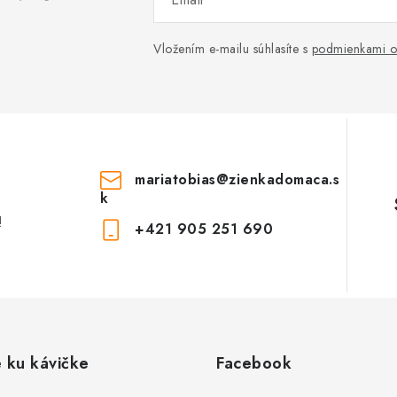
Vložením e-mailu súhlasíte s
podmienkami o
mariatobias
@
zienkadomaca.s
k
!
+421 905 251 690
e ku kávičke
Facebook