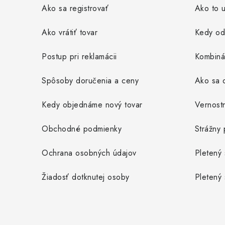
ä
Ako sa registrovať
Ako to u
t
Ako vrátiť tovar
Kedy od
i
Postup pri reklamácii
Kombiná
e
Spôsoby doručenia a ceny
Ako sa o
Kedy objednáme nový tovar
Vernost
Obchodné podmienky
Strážny 
Ochrana osobných údajov
Pletený 
Žiadosť dotknutej osoby
Pletený 