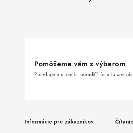
Pomôžeme vám s výberom
Potrebujete s niečím poradiť? Sme tu pre vás
Z
á
Informácie pre zákazníkov
Čítani
p