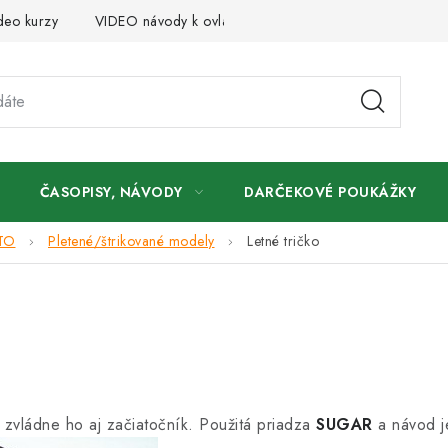
deo kurzy
VIDEO návody k ovládaniu e-shopu
Oznamy
ČASOPISY, NÁVODY
DARČEKOVÉ POUKÁŽKY
TO
Pletené/štrikované modely
Letné tričko
zvládne ho aj začiatočník. Použitá priadza
SUGAR
a návod je