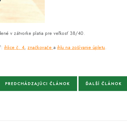
ené v zátvorke platia pre veľkosť 38/40.
ť:
ihlice č. 4
,
značkovače
a
ihlu na zošívanie úpletu
.
PREDCHÁDZAJÚCI ČLÁNOK
ĎALŠÍ ČLÁNOK