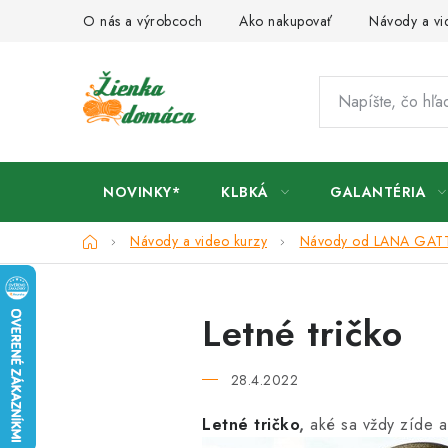
Prejsť
O nás a výrobcoch
Ako nakupovať
Návody a vi
na
obsah
NOVINKY*
KLBKÁ
GALANTÉRIA
Domov
Návody a video kurzy
Návody od LANA GAT
Letné tričko
28.4.2022
Letné tričko
,
aké sa vždy zíde a 