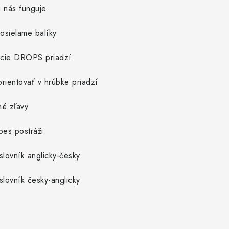
 nás funguje
osielame balíky
cie DROPS priadzí
rientovať v hrúbke priadzí
né zľavy
pes postráži
slovník anglicky-česky
slovník česky-anglicky