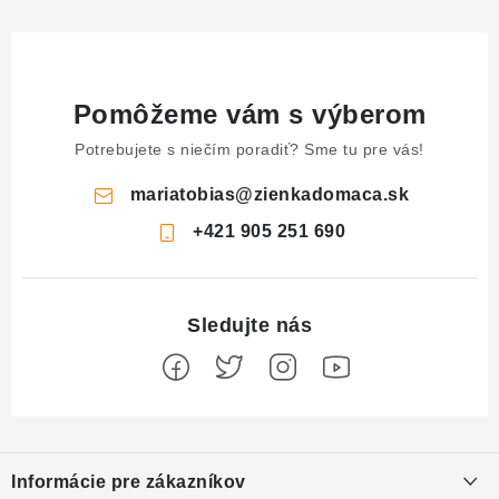
Pomôžeme vám s výberom
Potrebujete s niečím poradiť? Sme tu pre vás!
mariatobias
@
zienkadomaca.sk
+421 905 251 690
Z
á
Informácie pre zákazníkov
p