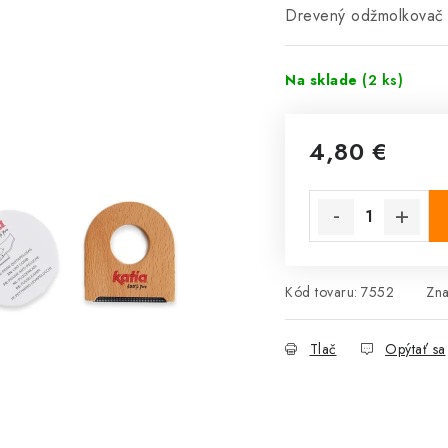
Drevený odžmolkovač
Na sklade
(2 ks)
4,80 €
Jednotková cena:
Kód tovaru:
7552
Zn
Tlač
Opýtať sa