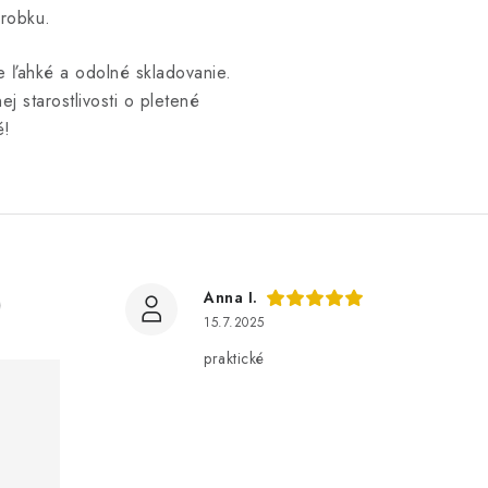
robku.
 ľahké a odolné skladovanie.
ej starostlivosti o pletené
é!
)
Anna I.
15.7.2025
praktické