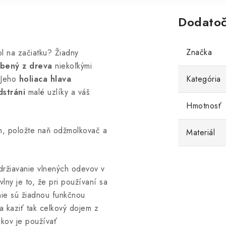
Dodatoč
Značka
ol na začiatku?
Žiadny
obený z dreva
niekoľkými
Jeho
holiaca hlava
Kategória
dstráni
malé uzlíky a váš
Hmotnosť
h, položte naň odžmolkovač a
Materiál
držiavanie vlnených odevov v
lny je to, že pri používaní sa
 nie sú žiadnou funkčnou
a kaziť tak celkový dojem z
kov je používať