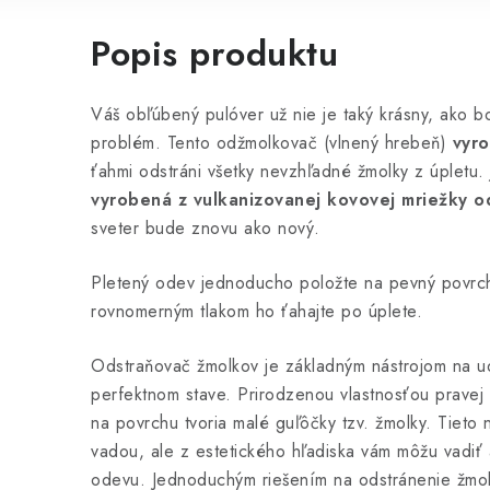
Popis produktu
Váš obľúbený pulóver už nie je taký krásny, ako b
problém.
Tento odžmolkovač (vlnený hrebeň)
vyr
ťahmi odstráni všetky nevzhľadné žmolky z úpletu.
vyrobená z vulkanizovanej kovovej mriežky o
sveter bude znovu ako nový.
Pletený odev jednoducho položte na pevný povrc
rovnomerným tlakom ho ťahajte po úplete.
Odstraňovač žmolkov je základným nástrojom na u
perfektnom stave. Prirodzenou vlastnosťou pravej v
na povrchu tvoria malé guľôčky tzv. žmolky. Tieto
vadou, ale z estetického hľadiska vám môžu vadiť 
odevu. Jednoduchým riešením na odstránenie žmol