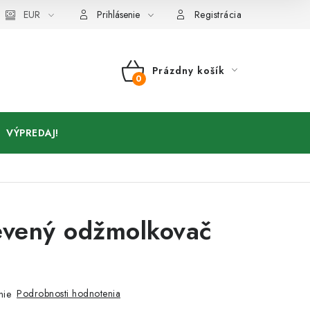
Kontakty
EUR
Prihlásenie
Registrácia
Prázdny košík
NÁKUPNÝ
KOŠÍK
VÝPREDAJ!
evený odžmolkovač
Podrobnosti hodnotenia
nie