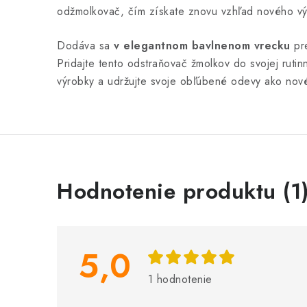
odžmolkovač, čím získate znovu vzhľad nového vý
Dodáva sa
v elegantnom bavlnenom vrecku
pre
Pridajte tento odstraňovač žmolkov do svojej rutinn
výrobky a udržujte svoje obľúbené odevy ako nov
V
Hodnotenie produktu (1
ý
p
i
5,0
s
1 hodnotenie
h