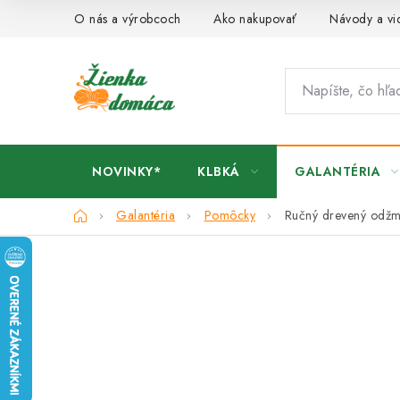
Prejsť
O nás a výrobcoch
Ako nakupovať
Návody a vi
na
obsah
NOVINKY*
KLBKÁ
GALANTÉRIA
Domov
Galantéria
Pomôcky
Ručný drevený odžm