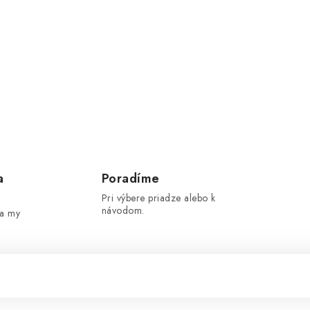
a
Poradíme
Pri výbere priadze alebo k
návodom.
 a my