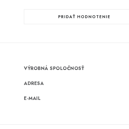
o
d
PRIDAŤ HODNOTENIE
n
o
t
e
n
VÝROBNÁ SPOLOČNOSŤ
í
ADRESA
E-MAIL