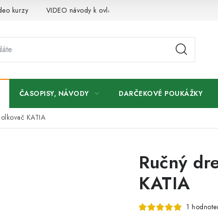
deo kurzy
VIDEO návody k ovládaniu e-shopu
Oznamy
ČASOPISY, NÁVODY
DARČEKOVÉ POUKÁŽKY
olkovač KATIA
Ručný dr
KATIA
1 hodnote