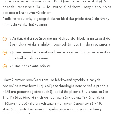
na retiazkové lemovanie z roku 1580 (našitie ozdobnej stužky). V
priebehu renesancie (14. – 16. storočie) háčkovali ženy niečo, čo sa
podobalo krajkovým výrobkom.
Podľa tejto autorky z geografického hľadiska prichádzajú do úvahy
tri miesta vzniku háčkovania:
v Arábii, ďalej rozširované na východ do Tibetu a na západ do
Španielska vďaka arabským obchodným cestám do stredomoria
v Južnej Amerike, primitívne kmene používajú háčkované motívy
pri rituáloch dospievania
v Číne, háčkované bábiky
Hlavný rozpor spočíva v tom, že háčkované výrobky z raných
období sa nezachovali (aj keď je technológia nenáročná a práca s
háčikom pomerne jednoduchá), zatiaľ čo pletené či viazané práce
áno. Každopádne však chýba jednoznačný dôkaz.Tak či onak sa
háčkovanie dočkalo prvých zaznamenaných úspechov až v 19.
storočí. S týmto tvrdením o nejednoznačnosti pôvodu techniky