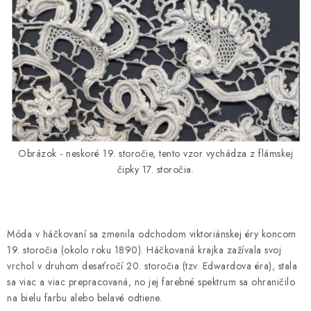
Obrázok - neskoré 19. storočie, tento vzor vychádza z flámskej
čipky 17. storočia.
Móda v háčkovaní sa zmenila odchodom viktoriánskej éry koncom
19. storočia (okolo roku 1890). Háčkovaná krajka zažívala svoj
vrchol v druhom desaťročí 20. storočia (tzv. Edwardova éra), stala
sa viac a viac prepracovaná, no jej farebné spektrum sa ohraničilo
na bielu farbu alebo belavé odtiene.