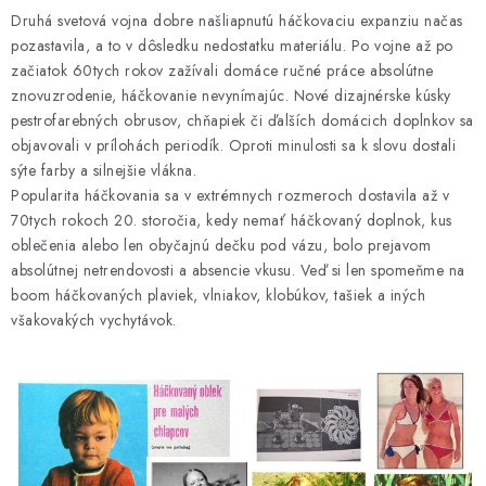
Druhá svetová vojna dobre našliapnutú háčkovaciu expanziu načas
pozastavila, a to v dôsledku nedostatku materiálu. Po vojne až po
začiatok 60tych rokov zažívali domáce ručné práce absolútne
znovuzrodenie, háčkovanie nevynímajúc. Nové dizajnérske kúsky
pestrofarebných obrusov, chňapiek či ďalších domácich doplnkov sa
objavovali v prílohách periodík. Oproti minulosti sa k slovu dostali
sýte farby a silnejšie vlákna.
Popularita háčkovania sa v extrémnych rozmeroch dostavila až v
70tych rokoch 20. storočia, kedy nemať háčkovaný doplnok, kus
oblečenia alebo len obyčajnú dečku pod vázu, bolo prejavom
absolútnej netrendovosti a absencie vkusu. Veď si len spomeňme na
boom háčkovaných plaviek, vlniakov, klobúkov, tašiek a iných
všakovakých vychytávok.