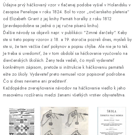
Údajne prvý háčkovaný vzor v tlačenej podobe vyšiel v Holandsku v
časopise Penelope v roku 1824. Bol to vzor „ovčiarskeho pletenia“
od Elizabeth Grant z jej knihy Pamäti horalky z roku 1812
(pravdepodobne sa jedná o jej ručne písanú knihu).
Ďalšie návody sa objavili napr. v publikácii "Zimné darčeky". Keby
ste si tieto popisy vzorov z 18. a 19. storočia pozreli dnes, mysleli by
ste si, že tam väčšia časť pokynov a popisu chýba. Ale nie je to tak.
Je treba si uvedomiť, že v tom období sa háčkovanie vyučovalo na
dievčenských školách. Ženy teda vedeli, čo myslí vydavateľ
konkrétnym zápisom, pretože si inštrukcie k háčkovaniu pamätali
ešte zo školy. Vydavateľ preto nemusel vzor popisovať podrobne.
Čo si dnes nevieme ani predstaviť.
Každopádne zverejňovanie návodov na háčkovanie viedlo k jeho
masovému rozšíreniu medzi ženami všetkých vrstiev obyvateľstva.