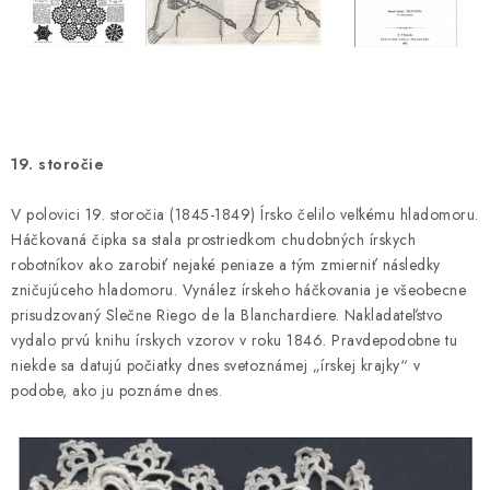
19. storočie
V polovici 19. storočia (1845-1849) Írsko čelilo veľkému hladomoru.
Háčkovaná čipka sa stala prostriedkom chudobných írskych
robotníkov ako zarobiť nejaké peniaze a tým zmierniť následky
zničujúceho hladomoru. Vynález írskeho háčkovania je všeobecne
prisudzovaný Slečne Riego de la Blanchardiere. Nakladateľstvo
vydalo prvú knihu írskych vzorov v roku 1846. Pravdepodobne tu
niekde sa datujú počiatky dnes svetoznámej „írskej krajky“ v
podobe, ako ju poznáme dnes.