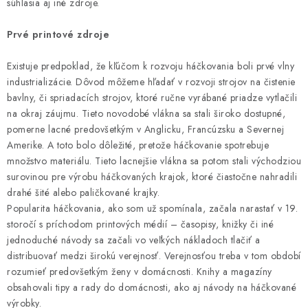
súhlasia aj iné zdroje.
Prvé printové zdroje
Existuje predpoklad, že kľúčom k rozvoju háčkovania boli prvé vlny
industrializácie. Dôvod môžeme hľadať v rozvoji strojov na čistenie
bavlny, či spriadacích strojov, ktoré ručne vyrábané priadze vytlačili
na okraj záujmu. Tieto novodobé vlákna sa stali široko dostupné,
pomerne lacné predovšetkým v Anglicku, Francúzsku a Severnej
Amerike. A toto bolo dôležité, pretože háčkovanie spotrebuje
množstvo materiálu. Tieto lacnejšie vlákna sa potom stali východziou
surovinou pre výrobu háčkovaných krajok, ktoré čiastočne nahradili
drahé šité alebo paličkované krajky.
Popularita háčkovania, ako som už spomínala, začala narastať v 19.
storočí s príchodom printových médií – časopisy, knižky či iné
jednoduché návody sa začali vo veľkých nákladoch tlačiť a
distribuovať medzi širokú verejnosť. Verejnosťou treba v tom období
rozumieť predovšetkým ženy v domácnosti. Knihy a magazíny
obsahovali tipy a rady do domácnosti, ako aj návody na háčkované
výrobky.