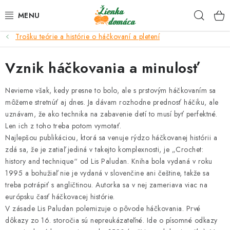
Prejsť
Hľad
na
obsah
Trošku teórie a histórie o háčkovaní a pletení
NOVINKY*
Vznik háčkovania a minulosť
KLBKÁ
Nevieme však, kedy presne to bolo, ale s prstovým háčkovaním sa
GALANTÉRIA
môžeme stretnúť aj dnes. Ja dávam rozhodne prednosť háčiku, ale
uznávam, že ako technika na zabavenie detí to musí byť perfektné.
ČASOPISY, NÁVODY
Len ich z toho treba potom vymotať.
Najlepšou publikáciou, ktorá sa venuje rýdzo háčkovanej histórii a
zdá sa, že je zatiaľ jediná v takejto komplexnosti, je „Crochet:
DARČEKOVÉ POUKÁŽKY
history and technique“ od Lis Paludan. Kniha bola vydaná v roku
1995 a bohužiaľ nie je vydaná v slovenčine ani češtine, takže sa
VÝPREDAJ!
treba potrápiť s angličtinou. Autorka sa v nej zameriava viac na
európsku časť háčkovacej histórie.
O nás a výrobcoch
Ako nakupovať
Návody a video kurzy
V zásade Lis Paludan polemizuje o pôvode háčkovania. Prvé
dôkazy zo 16. storočia sú nepreukázateľné. Ide o písomné odkazy
VIDEO návody k ovládaniu e-shopu
Oznamy
Kontakty