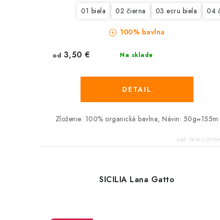
01 biela
02 čierna
03 ecru biela
04 
100% bavlna
3,50 €
od
Na sklade
DETAIL
Zloženie: 100% organická bavlna, Návin: 50g=155m
Kód:
FAIR COTTO
SICILIA Lana Gatto