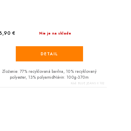
tlá šedobéžová
svetlá šedobéžová
13 svetlá staroružová
8710 svetlá modrá
16 tyrkysová
8711 lila
8897 oranžová
17 mätová
1
6,90 €
Nie je na sklade
DETAIL
Zloženie: 77% recyklovaná bavlna, 10% recyklovaný
polyester, 13% polyamidNávin: 100g-370m
Kód:
BLUE JEANS II 102