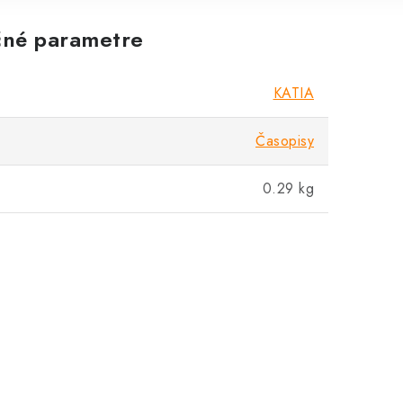
né parametre
KATIA
Časopisy
0.29 kg