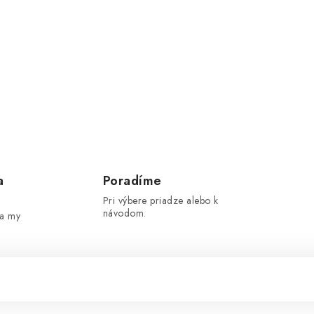
a
Poradíme
Pri výbere priadze alebo k
návodom.
 a my