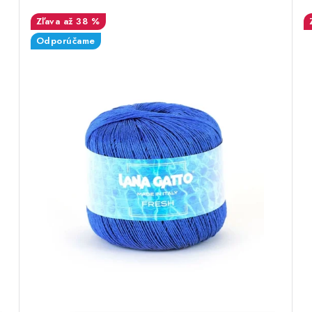
až 38 %
Odporúčame