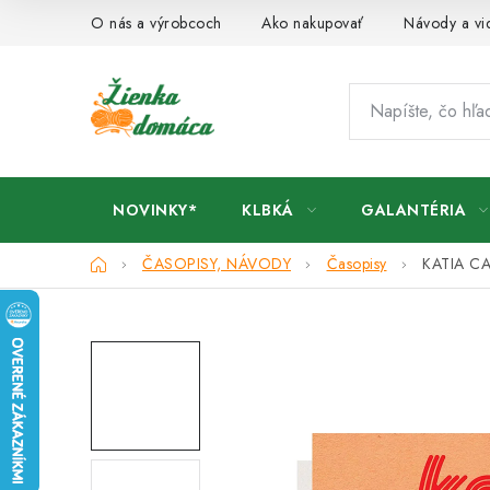
Prejsť
O nás a výrobcoch
Ako nakupovať
Návody a vi
na
obsah
NOVINKY*
KLBKÁ
GALANTÉRIA
Domov
ČASOPISY, NÁVODY
Časopisy
KATIA C