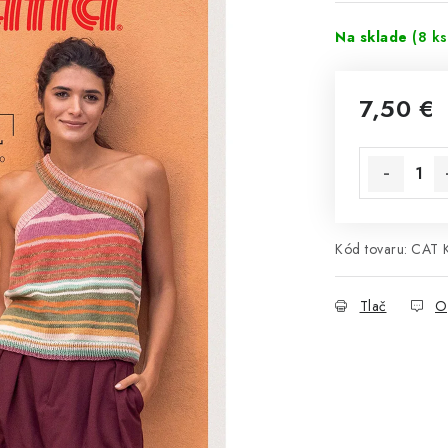
Na sklade
(8 ks
7,50 €
Jednotková 
Kód tovaru:
CAT 
Tlač
O