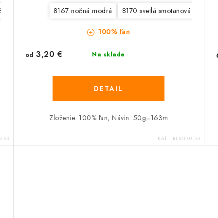
červená
05 tmavá modrá
8167 nočná modrá
08 ľadová modrá
8170 svetlá smotanová
09 ružová
11 sve
8171 
100% ľan
3,20 €
od
Na sklade
DETAIL
Zloženie: 100% ľan, Návin: 50g=163m
N 33
Kód:
FRESH 08168