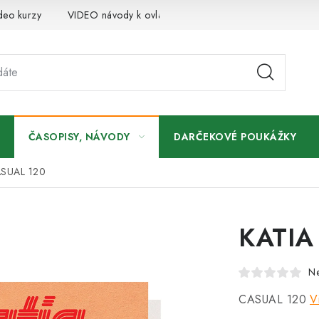
deo kurzy
VIDEO návody k ovládaniu e-shopu
Oznamy
ČASOPISY, NÁVODY
DARČEKOVÉ POUKÁŽKY
ASUAL 120
KATIA
N
CASUAL 120
V