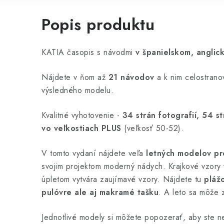
Popis produktu
KATIA časopis s návodmi
v španielskom, angli
Nájdete v ňom až
21 návodov
a k nim celostrano
výsledného modelu.
Kvalitné vyhotovenie -
34 strán fotografií, 54 
vo veľkostiach PLUS
(veľkosť 50-52).
V tomto vydaní nájdete veľa
letných modelov pr
svojim projektom moderný nádych. Krajkové vzory 
úpletom vytvára zaujímavé vzory. Nájdete tu
plážo
pulóvre ale aj makramé tašku
. A leto sa môže 
Jednotlivé modely si môžete popozerať, aby ste ne