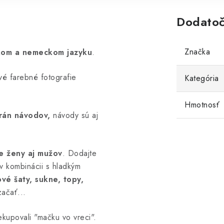
Dodatoč
Značka
ckom a nemeckom jazyku
.
vé farebné fotografie
Kategória
Hmotnosť
strán návodov,
návody sú aj
e ženy aj mužov
. Dodajte
v kombinácii s hladkým
vé šaty, sukne, topy,
začať...
kupovali "mačku vo vreci".