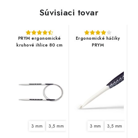
Súvisiaci tovar
PRYM ergonomické
Ergonomické háčiky
kruhové ihlice 80 cm
PRYM
3 mm
3,5 mm
4 mm
4,5 mm
3 mm
3,5 mm
5 mm
6 mm
4,5