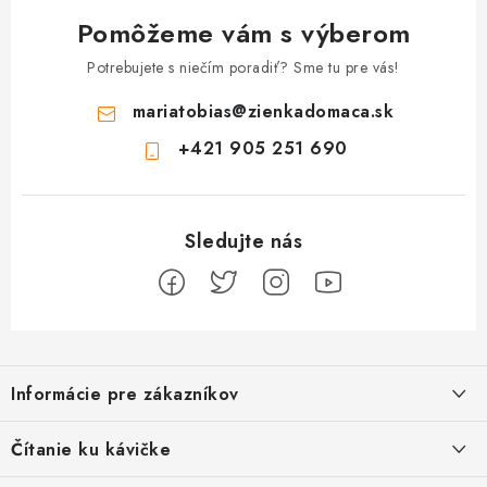
Pomôžeme vám s výberom
Potrebujete s niečím poradiť? Sme tu pre vás!
mariatobias
@
zienkadomaca.sk
+421 905 251 690
Z
á
Informácie pre zákazníkov
p
ä
Ako sa registrovať
Čítanie ku kávičke
t
Ako vrátiť tovar