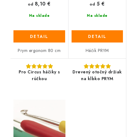
8,10 €
5 €
od
od
Na sklade
Na sklade
DETAIL
DETAIL
Prym ergonom 80 cm
Háčik PRYM
Pro Circus háčiky s
Drevený otočný držiak
rúčkou
na klbko PRYM