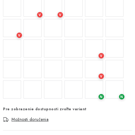
V
V
V
V
V
N
N
Pre zobrazenie dostupnosti zvoľte variant
Možnosti doručenia