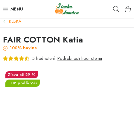
Prejsť
Hľad
na
obsah
KLBKÁ
NOVINKY*
FAIR COTTON Katia
KLBKÁ
100% bavlna
GALANTÉRIA
Podrobnosti hodnotenia
5 hodnotení
ČASOPISY, NÁVODY
až 29 %
TOP podľa Vás
DARČEKOVÉ POUKÁŽKY
VÝPREDAJ!
O nás a výrobcoch
Ako nakupovať
Návody a video kurzy
VIDEO návody k ovládaniu e-shopu
Oznamy
Kontakty