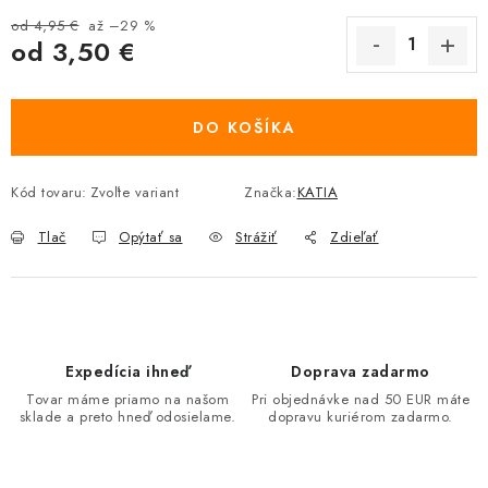
od 4,95 €
až –29 %
od
3,50 €
Jednotková cena:
DO KOŠÍKA
Kód tovaru:
Zvoľte variant
Značka:
KATIA
Tlač
Opýtať sa
Strážiť
Zdieľať
Expedícia ihneď
Doprava zadarmo
Tovar máme priamo na našom
Pri objednávke nad 50 EUR máte
sklade a preto hneď odosielame.
dopravu kuriérom zadarmo.