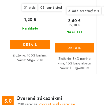
01 biela
03 jemná piesková
04 tmavá šedá
05 
31066 oranžový mix
1,20 €
8,50 €
12,10 €
Na sklade
Na sklade
DETAIL
DETAIL
Zloženie: 100% bavlna,
Zloženie: 84% merino
Návin: 50g=170m
vlna, 16% baby alpaca
Návin: 100g=300m
Overené zákazníkmi
5.0
1280
recenzií.
Zobraziť všetky recenzie