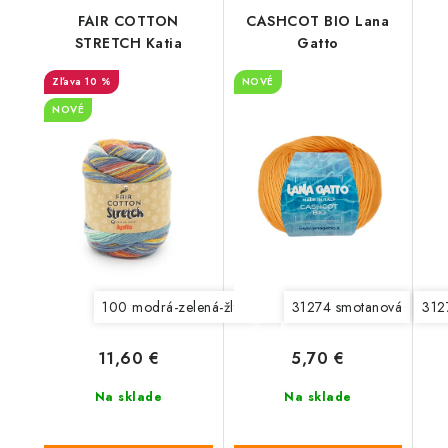
FAIR COTTON
CASHCOT BIO Lana
STRETCH Katia
Gatto
10 %
NOVÉ
NOVÉ
100 modrá-zelená-žltá
101 oranžová-zelená-modrá
31274 smotanová
312
11,60 €
5,70 €
Na sklade
Na sklade