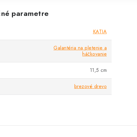
né parametre
KATIA
Galantéria na pletenie a
háčkovanie
11,5 cm
brezové drevo