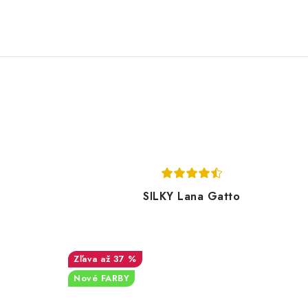
SILKY Lana Gatto
až 37 %
Nové FARBY