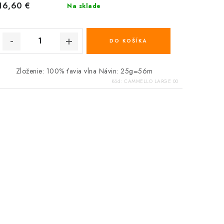
16,60 €
Na sklade
DO KOŠÍKA
Zloženie: 100% ťavia vlna Návin: 25g=56m
Kód:
CAMMELLO LARGE 00