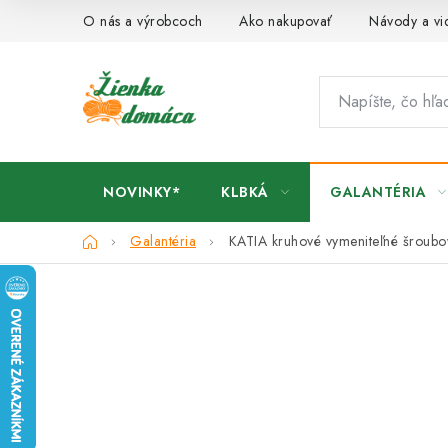
Prejsť
O nás a výrobcoch
Ako nakupovať
Návody a vi
na
obsah
NOVINKY*
KLBKÁ
GALANTÉRIA
Domov
Galantéria
KATIA kruhové vymeniteľné šroubov