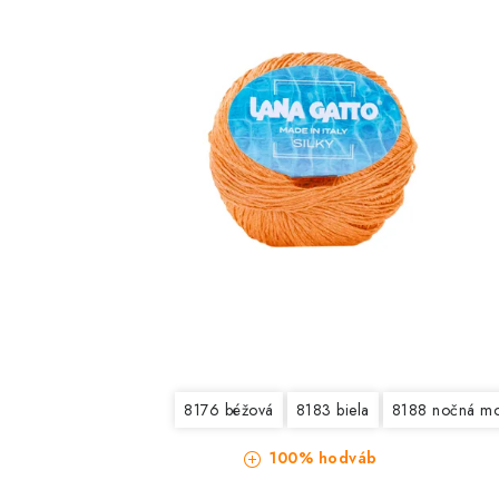
8176 béžová
8183 biela
8188 nočná m
100% hodváb