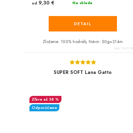
9,30 €
od
Na sklade
DETAIL
Zloženie: 100% hodváb, Návin: 50g=214m
Kód:
SILKY 0
SUPER SOFT Lana Gatto
až 38 %
Odporúčame