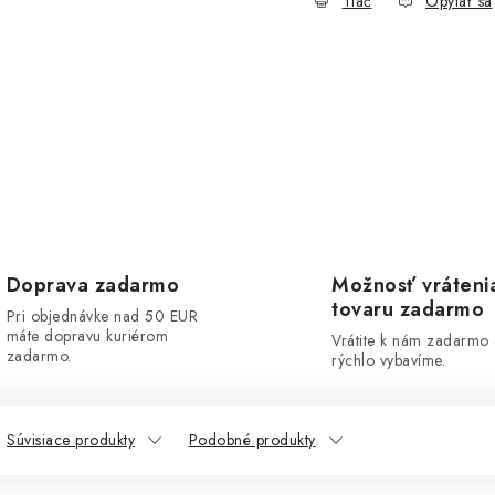
Tlač
Opýtať sa
Doprava zadarmo
Možnosť vráteni
tovaru zadarmo
Pri objednávke nad 50 EUR
máte dopravu kuriérom
Vrátite k nám zadarmo
zadarmo.
rýchlo vybavíme.
Súvisiace produkty
Podobné produkty