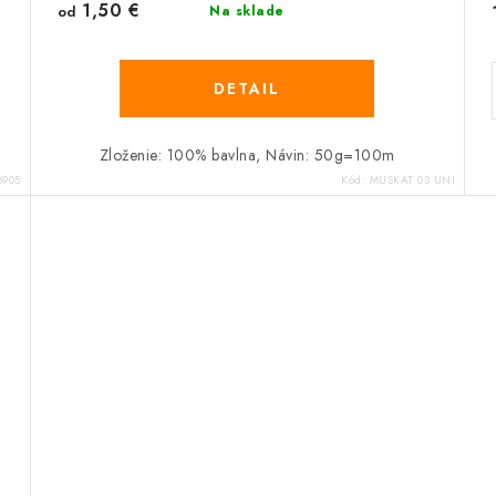
1,50 €
od
Na sklade
DETAIL
Zloženie: 100% bavlna, Návin: 50g=100m
8905
Kód:
MUSKAT 03 UNI