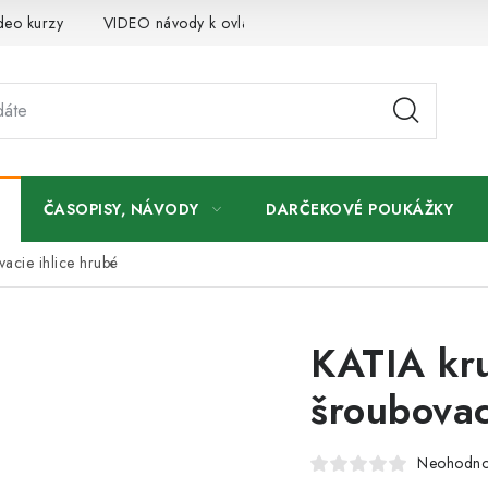
deo kurzy
VIDEO návody k ovládaniu e-shopu
Oznamy
ČASOPISY, NÁVODY
DARČEKOVÉ POUKÁŽKY
acie ihlice hrubé
KATIA kr
šroubovac
Neohodno