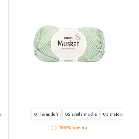
odrá
8189 čierna
01 levanduľa
8724 svetlá šedá
02 svetlá modrá
8725 svetlá džínsová
03 mätovo zelená
8726
100% bavlna