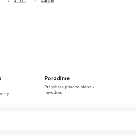
Strážiť
Zdieľať
a
Poradíme
Pri výbere priadze alebo k
návodom.
 a my