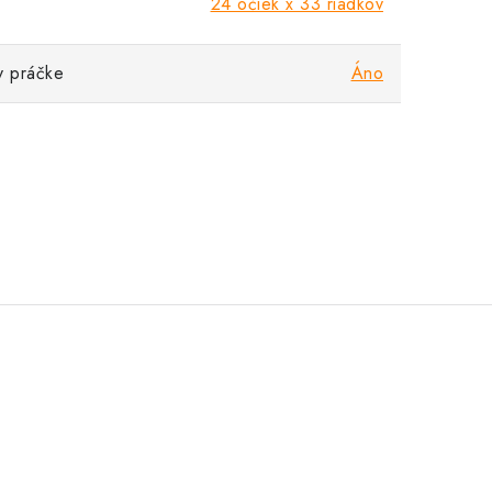
24 očiek x 33 riadkov
v práčke
Áno