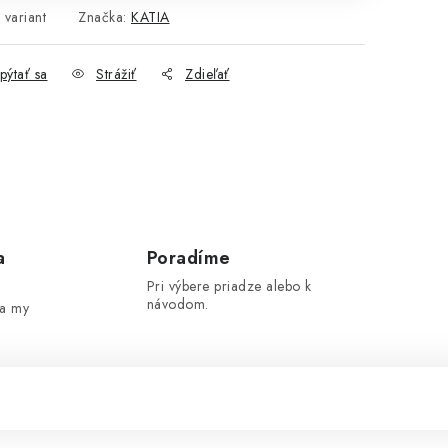
 variant
Značka:
KATIA
pýtať sa
Strážiť
Zdieľať
a
Poradíme
Pri výbere priadze alebo k
návodom.
 a my