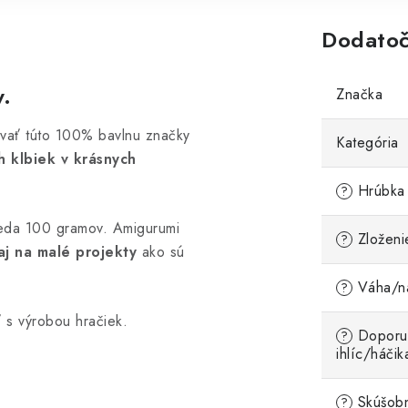
Dodatoč
y.
Značka
ovať túto 100% bavlnu značky
Kategória
h klbiek v krásnych
Hrúbka 
?
teda 100 gramov. Amigurumi
Zloženi
?
aj na malé projekty
ako sú
Váha/ná
?
 s výrobou hračiek.
Doporu
?
ihlíc/háčik
Skúšobn
?