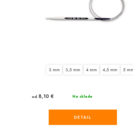
3 mm
3,5 mm
4 mm
4,5 mm
5 m
8,10 €
od
Na sklade
DETAIL