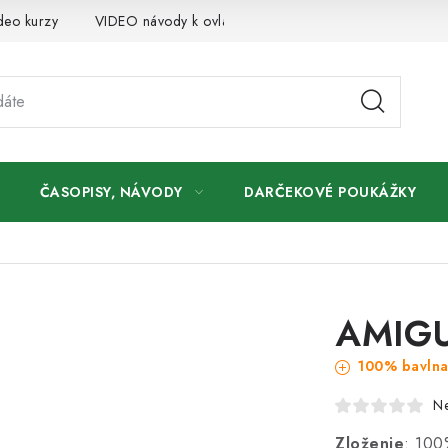
deo kurzy
VIDEO návody k ovládaniu e-shopu
Oznamy
ČASOPISY, NÁVODY
DARČEKOVÉ POUKÁŽKY
AMIGU
100% bavln
N
Zloženie
: 100