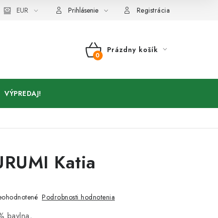
Kontakty
EUR
Prihlásenie
Registrácia
Prázdny košík
NÁKUPNÝ
KOŠÍK
VÝPREDAJ!
RUMI Katia
a
Podrobnosti hodnotenia
eohodnotené
% bavlna,