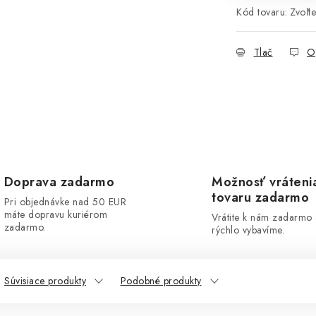
Kód tovaru:
Zvoľte
Tlač
O
Doprava zadarmo
Možnosť vráteni
tovaru zadarmo
Pri objednávke nad 50 EUR
máte dopravu kuriérom
Vrátite k nám zadarmo
zadarmo.
rýchlo vybavíme.
Súvisiace produkty
Podobné produkty