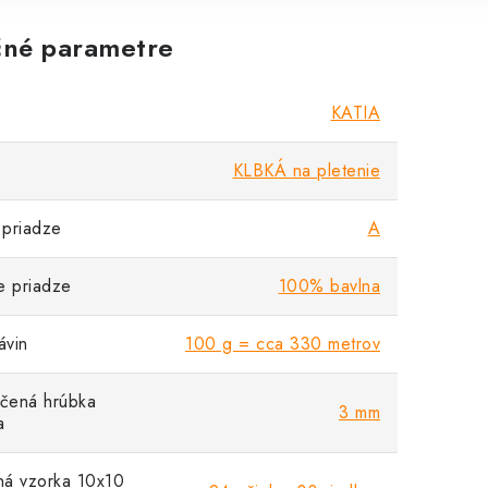
né parametre
KATIA
KLBKÁ na pletenie
priadze
A
e priadze
100% bavlna
vin
100 g = cca 330 metrov
čená hrúbka
3 mm
a
á vzorka 10x10