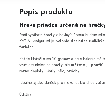
Popis produktu
Hravá priadza určená na hračk
Radi vyrábate hračky z bavlny? Potom budete mil
KATIA. Amigurumi je
balenie desiatich maličkýc
farbách
.
Každé klbiečko má 10 gramov a celé balenie má 
využijete nielen na hračky, ale
môžete ju použiť 
rôzne doplnky - šatky, šále, ozdoby.
Ideálne aj ako darček pre niekoho, kto chce začať
Údržba