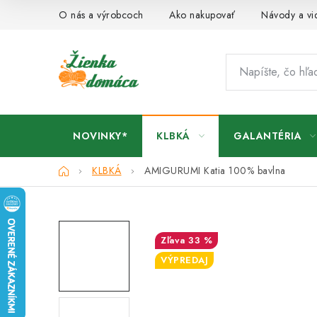
Prejsť
O nás a výrobcoch
Ako nakupovať
Návody a vi
na
obsah
NOVINKY*
KLBKÁ
GALANTÉRIA
Domov
KLBKÁ
AMIGURUMI Katia
100% bavlna
33 %
VÝPREDAJ