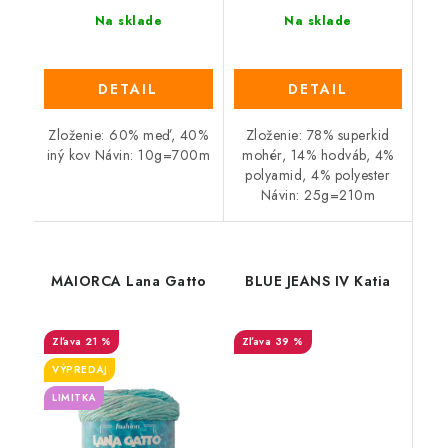
Na sklade
Na sklade
DETAIL
DETAIL
Zloženie: 60% meď, 40%
Zloženie: 78% superkid
iný kov Návin: 10g=700m
mohér, 14% hodváb, 4%
polyamid, 4% polyester
Návin: 25g=210m
MAIORCA Lana Gatto
BLUE JEANS IV Katia
21 %
39 %
VÝPREDAJ
LIMITKA