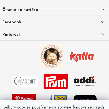
ä
Ako sa registrovať
Čítanie ku kávičke
t
Ako vrátiť tovar
i
Ako to u nás funguje
Facebook
e
Postup pri reklamácii
Kedy odosielame balíky
Pinterest
Spôsoby doručenia a ceny
Kombinácie DROPS priadzí
Kedy objednáme nový tovar
Ako sa orientovať v hrúbke priadzí
Obchodné podmienky
Vernostné zľavy
Ochrana osobných údajov
Strážny pes postráži
Žiadosť dotknutej osoby
Pletený slovník anglicky-česky
Pletený slovník česky-anglicky
Súbory cookies používame na správne fungovanie našich