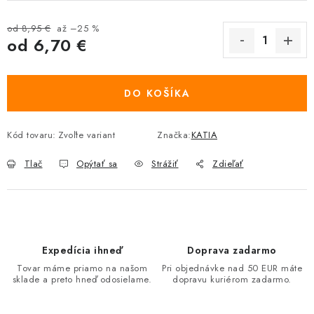
od 8,95 €
až –25 %
od
6,70 €
Jednotková cena:
DO KOŠÍKA
Kód tovaru:
Zvoľte variant
Značka:
KATIA
Tlač
Opýtať sa
Strážiť
Zdieľať
Expedícia ihneď
Doprava zadarmo
Tovar máme priamo na našom
Pri objednávke nad 50 EUR máte
sklade a preto hneď odosielame.
dopravu kuriérom zadarmo.