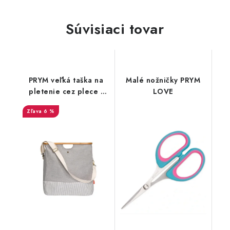
Súvisiaci tovar
PRYM veľká taška na
Malé nožničky PRYM
pletenie cez plece -
LOVE
Store & Travel
6 %