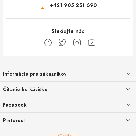
+421 905 251 690
Z
á
Informácie pre zákazníkov
p
ä
Ako sa registrovať
Čítanie ku kávičke
t
Ako vrátiť tovar
i
Ako to u nás funguje
Facebook
e
Postup pri reklamácii
Kedy odosielame balíky
Pinterest
Spôsoby doručenia a ceny
Kombinácie DROPS priadzí