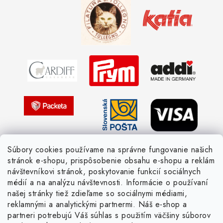
Kedy objednáme nový tovar
Ako sa orientovať v hrúbke priadzí
Obchodné podmienky
Vernostné zľavy
Ochrana osobných údajov
Strážny pes postráži
Žiadosť dotknutej osoby
Pletený slovník anglicky-česky
Pletený slovník česky-anglicky
Súbory cookies používame na správne fungovanie našich
stránok e-shopu, prispôsobenie obsahu e-shopu a reklám
návštevníkovi stránok, poskytovanie funkcií sociálnych
médií a na analýzu návštevnosti. Informácie o používaní
našej stránky tiež zdieľame so sociálnymi médiami,
reklamnými a analytickými partnermi. Náš e-shop a
partneri potrebujú Váš súhlas s použitím väčšiny súborov