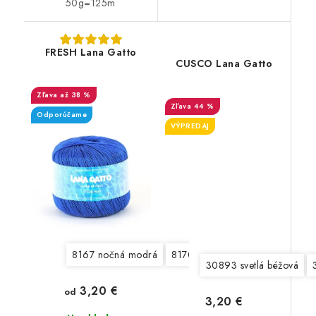
50g=125m
FRESH Lana Gatto
CUSCO Lana Gatto
až 38 %
44 %
Odporúčame
VÝPREDAJ
8167 nočná modrá
8170 svetlá smotanová
8171 s
30893 svetlá béžová
3,20 €
od
3,20 €