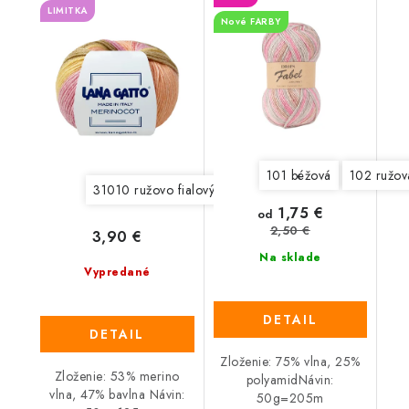
LIMITKA
Nové FARBY
101 béžová
102 ružov
31010 ružovo fialový mix
31013 modro zelený mix
1,75 €
od
2,50 €
3,90 €
Na sklade
Vypredané
DETAIL
DETAIL
Zloženie: 75% vlna, 25%
Zloženie: 53% merino
polyamidNávin:
vlna, 47% bavlna Návin:
50g=205m