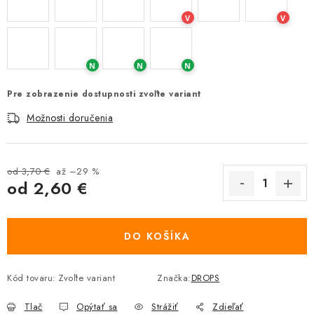
V
V
N
N
N
Pre zobrazenie dostupnosti zvoľte variant
Možnosti doručenia
od 3,70 €
až –29 %
od
2,60 €
Jednotková cena:
DO KOŠÍKA
Kód tovaru:
Zvoľte variant
Značka:
DROPS
Tlač
Opýtať sa
Strážiť
Zdieľať