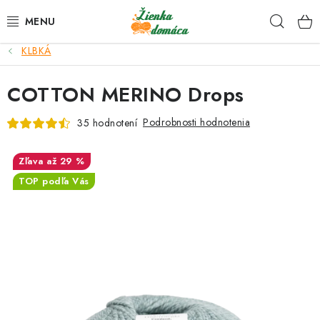
Prejsť
Hľad
na
obsah
KLBKÁ
NOVINKY*
COTTON MERINO Drops
KLBKÁ
Podrobnosti hodnotenia
35 hodnotení
GALANTÉRIA
až 29 %
ČASOPISY, NÁVODY
TOP podľa Vás
DARČEKOVÉ POUKÁŽKY
VÝPREDAJ!
O nás a výrobcoch
Ako nakupovať
Návody a video kurzy
VIDEO návody k ovládaniu e-shopu
Oznamy
Kontakty