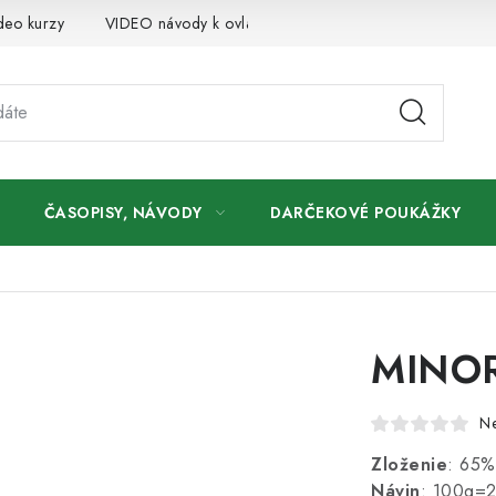
deo kurzy
VIDEO návody k ovládaniu e-shopu
Oznamy
ČASOPISY, NÁVODY
DARČEKOVÉ POUKÁŽKY
MINOR
N
Zloženie
: 65%
Návin
: 100g=