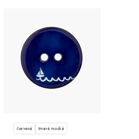
červená
tmavá modrá