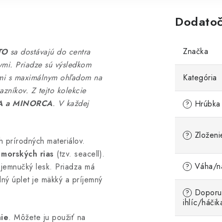
Dodatoč
Značka
TO
sa dostávajú do centra
vmi. Priadze sú výsledkom
lmi s maximálnym ohľadom na
Kategória
azníkov. Z tejto kolekcie
A a MINORCA
. V každej
Hrúbka 
?
Zloženi
?
h prírodných materiálov.
 morských rias
(tzv. seacell).
Váha/ná
 jemnučký lesk. Priadza má
?
ný úplet je mäkký a príjemný
Doporu
?
ihlíc/háčik
nie
. Môžete ju použiť na