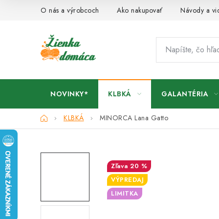
Prejsť
O nás a výrobcoch
Ako nakupovať
Návody a vi
na
obsah
NOVINKY*
KLBKÁ
GALANTÉRIA
Domov
KLBKÁ
MINORCA Lana Gatto
20 %
VÝPREDAJ
LIMITKA