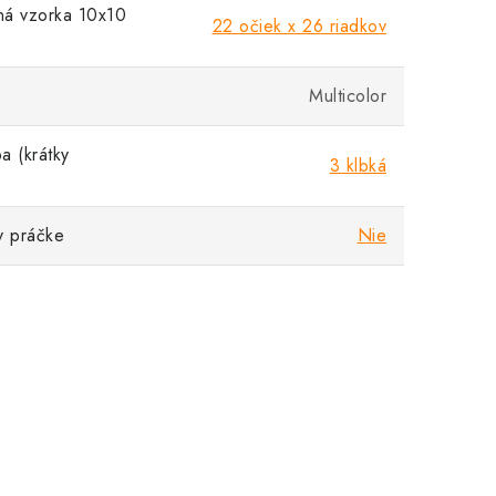
á vzorka 10x10
22 očiek x 26 riadkov
Multicolor
a (krátky
3 klbká
v práčke
Nie