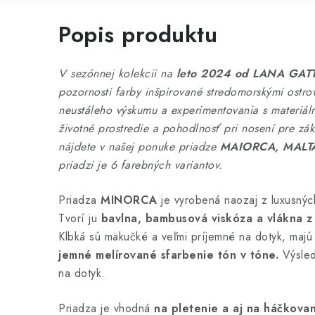
Popis produktu
V sezónnej kolekcii na
leto 2024 od LANA GAT
pozornosti farby inšpirované stredomorskými ostro
neustáleho výskumu a experimentovania s materiá
životné prostredie a pohodlnosť pri nosení pre zák
nájdete v našej ponuke priadze
MAIORCA, MALT
priadzi je 6 farebných variantov.
Priadza
MINORCA
je vyrobená naozaj z luxusnýc
Tvorí ju
bavlna, bambusová viskóza a vlákna z
Klbká sú mäkučké a veľmi príjemné na dotyk, majú
jemné melírované sfarbenie tón v tóne.
Výsled
na dotyk.
Priadza je vhodná
na pletenie a aj na háčkova