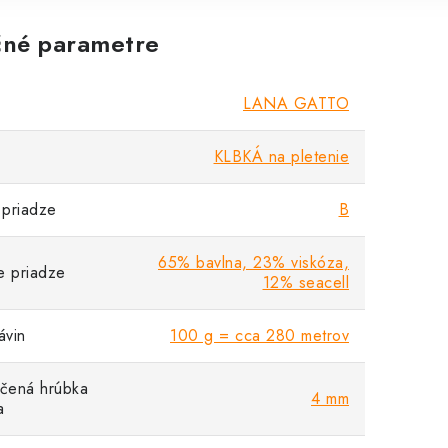
né parametre
LANA GATTO
KLBKÁ na pletenie
priadze
B
65% bavlna, 23% viskóza,
e priadze
12% seacell
vin
100 g = cca 280 metrov
čená hrúbka
4 mm
a