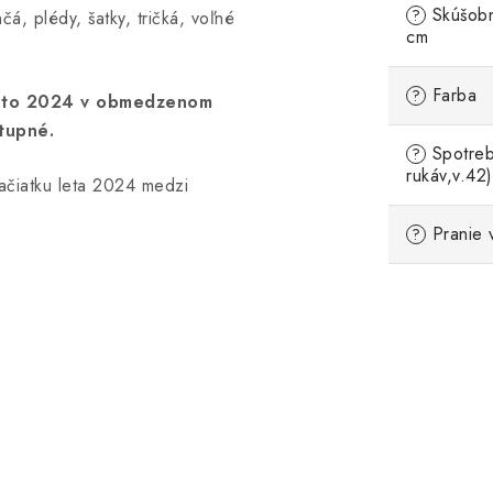
Skúšobn
?
čá, plédy, šatky, tričká, voľné
cm
Farba
?
 leto 2024 v obmedzenom
tupné.
Spotreb
?
rukáv,v.42)
ačiatku leta 2024 medzi
Pranie 
?