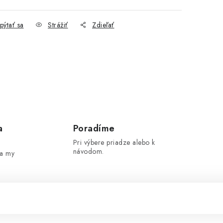
pýtať sa
Strážiť
Zdieľať
a
Poradíme
Pri výbere priadze alebo k
návodom.
 a my