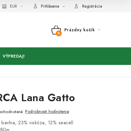
Kontakty
EUR
Prihlásenie
Registrácia
Prázdny košík
NÁKUPNÝ
KOŠÍK
VÝPREDAJ!
CA Lana Gatto
Podrobnosti hodnotenia
eohodnotené
 bavlna, 23% viskóza, 12% seacell
280m