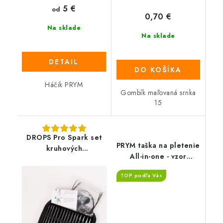
5 €
od
0,70 €
Na sklade
Na sklade
DETAIL
DO KOŠÍKA
Háčik PRYM
Gombík maľovaná srnka
15
DROPS Pro Spark set
PRYM taška na pletenie
kruhových
All-in-one - vzor
vymeniteľných ihlíc
MERINO
TOP podľa Vás