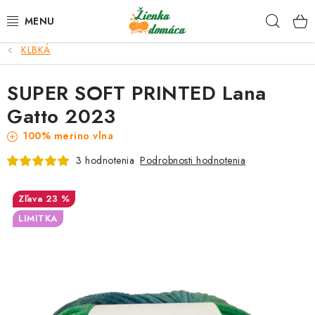
Prejsť
Hľad
na
obsah
KLBKÁ
NOVINKY*
SUPER SOFT PRINTED Lana
KLBKÁ
Gatto 2023
GALANTÉRIA
100% merino vlna
Podrobnosti hodnotenia
3 hodnotenia
ČASOPISY, NÁVODY
23 %
DARČEKOVÉ POUKÁŽKY
LIMITKA
VÝPREDAJ!
O nás a výrobcoch
Ako nakupovať
Návody a video kurzy
VIDEO návody k ovládaniu e-shopu
Oznamy
Kontakty