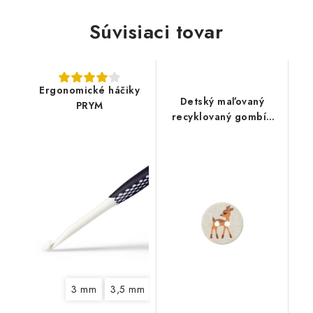
Súvisiaci tovar
Ergonomické háčiky
Detský maľovaný
PRYM
recyklovaný gombík
PRYM - srnka
3 mm
3,5 mm
4,5 mm
5 mm
6 mm
7 mm