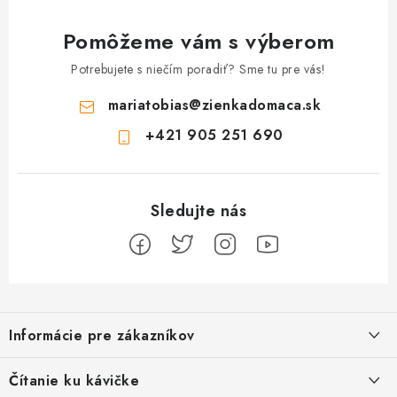
Pomôžeme vám s výberom
Potrebujete s niečím poradiť? Sme tu pre vás!
mariatobias
@
zienkadomaca.sk
+421 905 251 690
Z
á
Informácie pre zákazníkov
p
ä
Ako sa registrovať
Čítanie ku kávičke
t