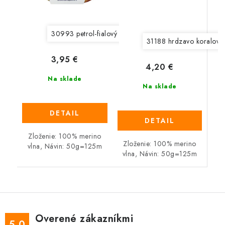
30993 petrol-fialový mix
30995 petro-béžový mix
31188 hrdzavo koralový
3,95 €
4,20 €
Na sklade
Na sklade
DETAIL
DETAIL
Zloženie: 100% merino
Zloženie: 100% merino
vlna, Návin: 50g=125m
vlna, Návin: 50g=125m
Overené zákazníkmi
5.0