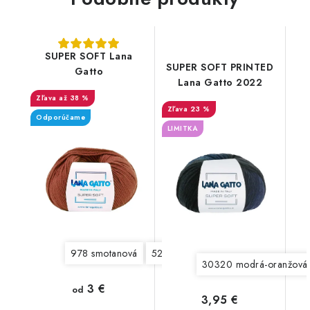
SUPER SOFT Lana
SUPER SOFT PRINTED
Gatto
Lana Gatto 2022
až 38 %
23 %
Odporúčame
LIMITKA
978 smotanová
5240 magenta
5281 veľmi svetlá
30320 modrá-oranžová-
3 €
od
3,95 €