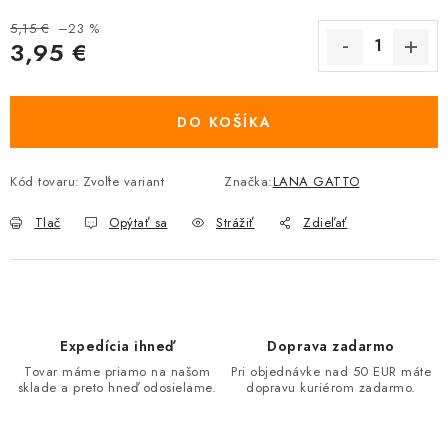
5,15 €
–23 %
3,95 €
Jednotková cena:
DO KOŠÍKA
Kód tovaru:
Zvoľte variant
Značka:
LANA GATTO
Tlač
Opýtať sa
Strážiť
Zdieľať
Expedícia ihneď
Doprava zadarmo
Tovar máme priamo na našom
Pri objednávke nad 50 EUR máte
sklade a preto hneď odosielame.
dopravu kuriérom zadarmo.