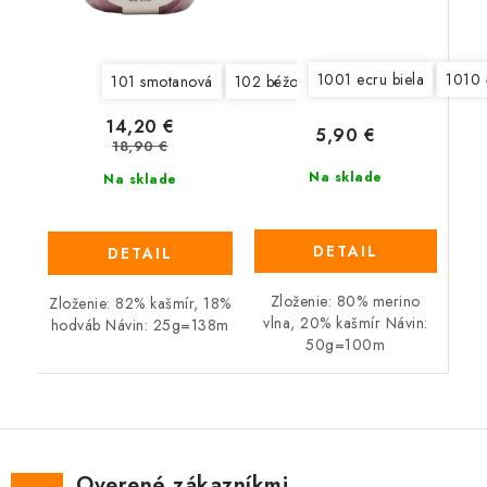
1001 ecru biela
1010 
101 smotanová
102 béžová
103 tmavá béžová
14,20 €
5,90 €
18,90 €
Na sklade
Na sklade
DETAIL
DETAIL
Zloženie: 80% merino
Zloženie: 82% kašmír, 18%
vlna, 20% kašmír Návin:
hodváb Návin: 25g=138m
50g=100m
Overené zákazníkmi