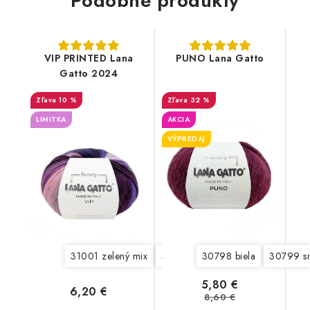
Podobné produkty
VIP PRINTED Lana
PUNO Lana Gatto
Gatto 2024
10 %
32 %
LIMITKA
AKCIA
VÝPREDAJ
31001 zelený mix
31002 hnedý mix
30798 biela
31003 béžov
30799 s
5,80 €
6,20 €
8,60 €