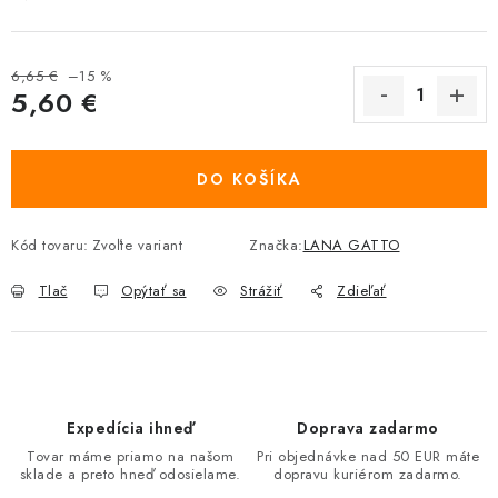
6,65 €
–15 %
5,60 €
Jednotková cena:
DO KOŠÍKA
Kód tovaru:
Zvoľte variant
Značka:
LANA GATTO
Tlač
Opýtať sa
Strážiť
Zdieľať
Expedícia ihneď
Doprava zadarmo
Tovar máme priamo na našom
Pri objednávke nad 50 EUR máte
sklade a preto hneď odosielame.
dopravu kuriérom zadarmo.