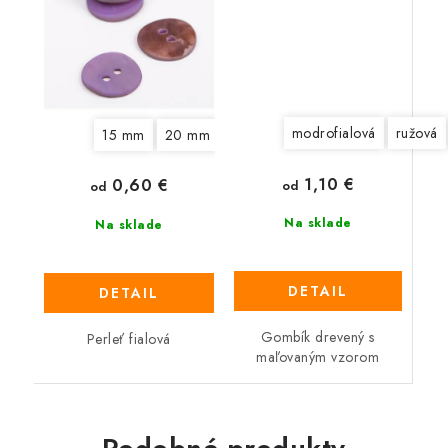
modrofialová
ružová
15 mm
20 mm
1,10 €
0,60 €
od
od
Na sklade
Na sklade
DETAIL
DETAIL
Gombík drevený s
Perleť fialová
maľovaným vzorom