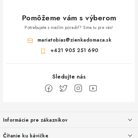
Pomôžeme vám s výberom
Potrebujete s niečím poradiť? Sme tu pre vás!
mariatobias
@
zienkadomaca.sk
+421 905 251 690
Z
á
Informácie pre zákazníkov
p
ä
Ako sa registrovať
Čítanie ku kávičke