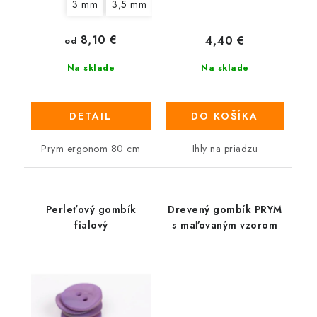
3 mm
3,5 mm
4 mm
4,5 mm
5 mm
6 mm
8,10 €
4,40 €
od
Na sklade
Na sklade
DETAIL
DO KOŠÍKA
Prym ergonom 80 cm
Ihly na priadzu
Perleťový gombík
Drevený gombík PRYM
fialový
s maľovaným vzorom