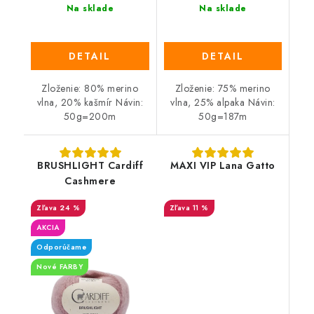
Na sklade
Na sklade
DETAIL
DETAIL
Zloženie: 80% merino
Zloženie: 75% merino
vlna, 20% kašmír Návin:
vlna, 25% alpaka Návin:
50g=200m
50g=187m
BRUSHLIGHT Cardiff
MAXI VIP Lana Gatto
Cashmere
24 %
11 %
AKCIA
Odporúčame
Nové FARBY