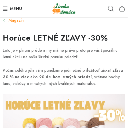
Prejsť
Hľad
na
obsah
Magazín
NOVINKY*
Horúce LETNÉ ZĽAVY -30%
KLBKÁ
Leto je v plnom prúde a my máme práve preto pre vás
špeciálnu
GALANTÉRIA
letnú akciu na našu širokú ponuku priadzí!
ČASOPISY, NÁVODY
Počas celého júla vám ponúkame jedinečnú príležitosť získať
zľavu
30 % na viac ako 20 druhov letných priadzí
, vrátane bavlny,
ľanu, viskózy a mnohých iných kvalitných materiálov.
DARČEKOVÉ POUKÁŽKY
VÝPREDAJ!
O nás a výrobcoch
Ako nakupovať
Návody a video kurzy
VIDEO návody k ovládaniu e-shopu
Oznamy
Kontakty