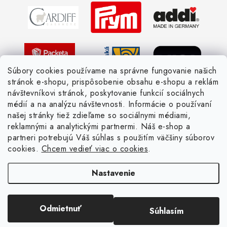
Žiadosť dotknutej osoby
Pletený slovník anglicky-česky
Pletený slovník česky-anglicky
Súbory cookies používame na správne fungovanie našich
stránok e-shopu, prispôsobenie obsahu e-shopu a reklám
návštevníkovi stránok, poskytovanie funkcií sociálnych
médií a na analýzu návštevnosti. Informácie o používaní
našej stránky tiež zdieľame so sociálnymi médiami,
reklamnými a analytickými partnermi. Náš e-shop a
partneri potrebujú Váš súhlas s použitím väčšiny súborov
cookies.
Chcem vedieť viac o cookies
.
Nastavenie
Copyright 2026
Žienka domáca
. Všetky práva vyhradené.
Upraviť nastavenie
Odmietnuť
Súhlasím
cookies
Vytvoril Shoptet