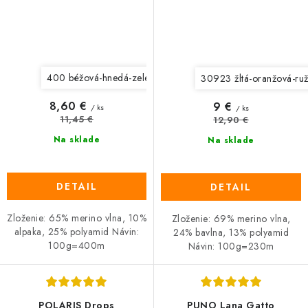
400 béžová-hnedá-zelená
404 červená-ružová
30923 žltá-oranžová-ru
8,60 €
9 €
/ ks
/ ks
11,45 €
12,90 €
Na sklade
Na sklade
DETAIL
DETAIL
Zloženie: 65% merino vlna, 10%
Zloženie: 69% merino vlna,
alpaka, 25% polyamid Návin:
24% bavlna, 13% polyamid
100g=400m
Návin: 100g=230m
POLARIS Drops
PUNO Lana Gatto