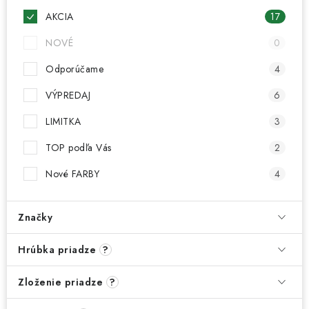
AKCIA
17
NOVÉ
0
Odporúčame
4
VÝPREDAJ
6
LIMITKA
3
TOP podľa Vás
2
Nové FARBY
4
Značky
Hrúbka priadze
?
Zloženie priadze
?