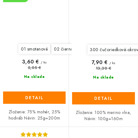
01 smotanová
02 čierna
03 svetlá ružová s fialkovým
300 čučoriedková-okrov
3,60 €
7,90 €
/ ks
/ ks
5,05 €
13,30 €
Na sklade
Na sklade
DETAIL
DETAIL
Zloženie: 75% mohér, 25%
Zloženie: 100% merino vlna,
hodváb Návin: 25g=200m
Návin: 100g=160m