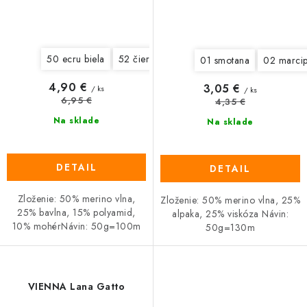
50 ecru biela
52 čierna
53 hnedá
54 medená hnedá
01 smotana
02 marci
4,90 €
3,05 €
/ ks
/ ks
6,95 €
4,35 €
Na sklade
Na sklade
DETAIL
DETAIL
Zloženie: 50% merino vlna,
Zloženie: 50% merino vlna, 25%
25% bavlna, 15% polyamid,
alpaka, 25% viskóza Návin:
10% mohérNávin: 50g=100m
50g=130m
VIENNA Lana Gatto