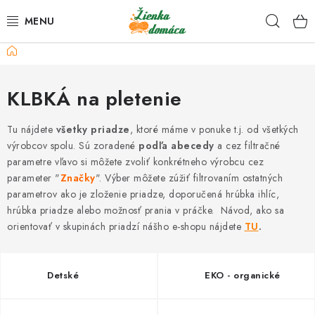
Prejsť
Hľad
na
obsah
Domov
NOVINKY*
KLBKÁ na pletenie
KLBKÁ
Tu nájdete
všetky priadze
, ktoré máme v ponuke t.j. od všetkých
GALANTÉRIA
výrobcov spolu. Sú zoradené
podľa abecedy
a cez filtračné
parametre vľavo si môžete zvoliť konkrétneho výrobcu cez
ČASOPISY, NÁVODY
parameter "
Značky
". Výber môžete zúžiť filtrovaním ostatných
parametrov ako je zloženie priadze, doporučená hrúbka ihlíc,
DARČEKOVÉ POUKÁŽKY
hrúbka priadze alebo možnosť prania v práčke.
Návod, ako sa
orientovať v skupinách priadzí nášho e-shopu nájdete
TU
.
VÝPREDAJ!
Detské
EKO - organické
O nás a výrobcoch
Ako nakupovať
Návody a video kurzy
VIDEO návody k ovládaniu e-shopu
Oznamy
Kontakty