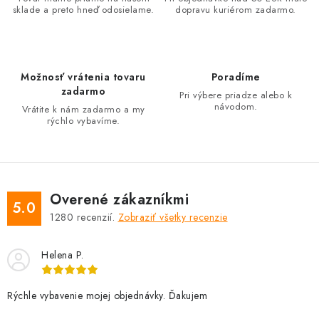
r
sklade a preto hneď odosielame.
dopravu kuriérom zadarmo.
v
k
y
v
Možnosť vrátenia tovaru
Poradíme
ý
zadarmo
Pri výbere priadze alebo k
návodom.
p
Vrátite k nám zadarmo a my
rýchlo vybavíme.
i
s
u
Overené zákazníkmi
5.0
1280
recenzií.
Zobraziť všetky recenzie
Helena P.
Rýchle vybavenie mojej objednávky. Ďakujem