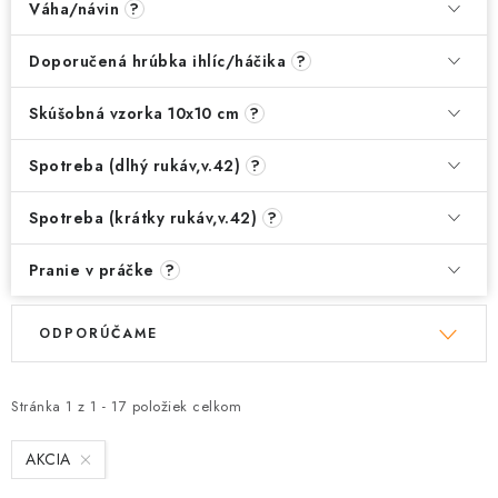
Váha/návin
?
Doporučená hrúbka ihlíc/háčika
?
Skúšobná vzorka 10x10 cm
?
Spotreba (dlhý rukáv,v.42)
?
Spotreba (krátky rukáv,v.42)
?
Pranie v práčke
?
V
R
ODPORÚČAME
ý
a
p
d
i
e
Stránka
1
z
1
-
17
položiek celkom
s
n
AKCIA
p
i