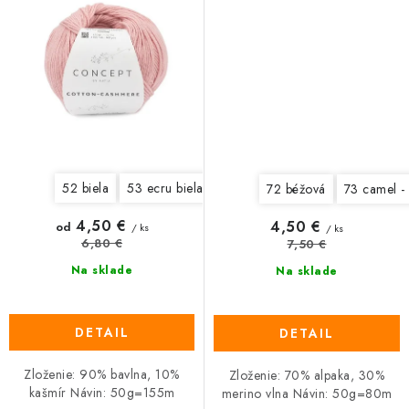
52 biela
53 ecru biela
54 béžová
55 camel
56 sve
72 béžová
73 camel 
4,50 €
4,50 €
od
/ ks
/ ks
6,80 €
7,50 €
Na sklade
Na sklade
DETAIL
DETAIL
Zloženie: 90% bavlna, 10%
Zloženie: 70% alpaka, 30%
kašmír Návin: 50g=155m
merino vlna Návin: 50g=80m