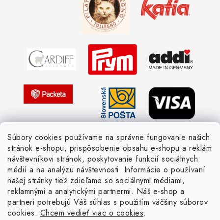
Obchodné podmienky
Vernostné zľavy
Ochrana osobných údajov
Strážny pes postráži
Žiadosť dotknutej osoby
Pletený slovník anglicky-česky
Pletený slovník česky-anglicky
Súbory cookies používame na správne fungovanie našich
stránok e-shopu, prispôsobenie obsahu e-shopu a reklám
návštevníkovi stránok, poskytovanie funkcií sociálnych
médií a na analýzu návštevnosti. Informácie o používaní
našej stránky tiež zdieľame so sociálnymi médiami,
reklamnými a analytickými partnermi. Náš e-shop a
partneri potrebujú Váš súhlas s použitím väčšiny súborov
cookies.
Chcem vedieť viac o cookies
.