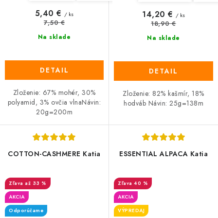
5,40 €
14,20 €
/ ks
/ ks
7,50 €
18,90 €
Na sklade
Na sklade
DETAIL
DETAIL
Zloženie: 67% mohér, 30%
Zloženie: 82% kašmír, 18%
polyamid, 3% ovčia vlnaNávin:
hodváb Návin: 25g=138m
20g=200m
COTTON-CASHMERE Katia
ESSENTIAL ALPACA Katia
až 33 %
40 %
AKCIA
AKCIA
Odporúčame
VÝPREDAJ