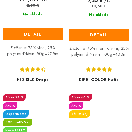
7,35 €
od
/ ks
/ ks
2,50 €
10,50 €
Na sklade
Na sklade
DETAIL
DETAIL
Zloženie: 75% vlna, 25%
Zloženie: 75% merino vlna, 25%
polyamidNávin: 50g=205m
polyamid Návin: 100g=400m
KID-SILK Drops
KIREI COLOR Katia
28 %
40 %
AKCIA
AKCIA
Odporúčame
VÝPREDAJ
TOP podľa Vás
Nové FARBY