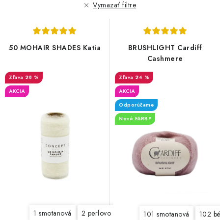
r
e
Vymazať filtre
o
p
d
r
u
o
50 MOHAIR SHADES Katia
BRUSHLIGHT Cardiff
k
d
Cashmere
t
u
28 %
24 %
o
k
AKCIA
AKCIA
v
t
Odporúčame
o
Nové FARBY
v
1 smotanová
2 perlovo šedá
3 svetlá šedá
4 šedá
101 smotanová
102 b