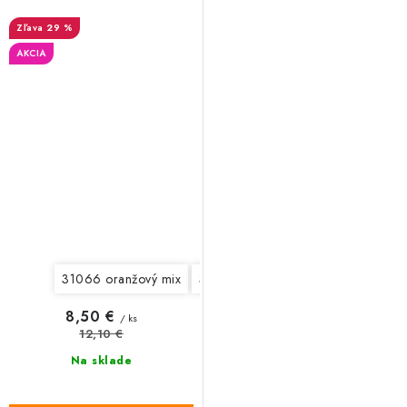
29 %
AKCIA
31066 oranžový mix
31067 fuchsiovo modro zelený mix
8,50 €
/ ks
12,10 €
Na sklade