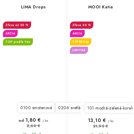
LIMA Drops
MOOI Katia
až 30 %
40 %
AKCIA
AKCIA
TOP podľa Vás
VÝPREDAJ
LIMITKA
0100 smotanová
0206 svetlá béžová
0519 tmavá šedá
101 modrá-zelená-koralo
1,80 €
13,10 €
od
/ ks
/ ks
2,60 €
21,95 €