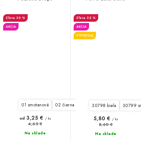
30 %
32 %
AKCIA
AKCIA
VÝPREDAJ
01 smotanová
02 čierna
03 tmavá šedá - VÝPREDAJ
30798 biela
30799 s
3,25 €
5,80 €
od
/ ks
/ ks
4,65 €
8,60 €
Na sklade
Na sklade