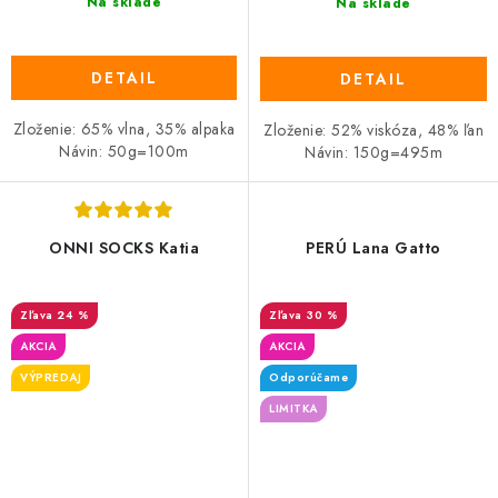
Na sklade
Na sklade
DETAIL
DETAIL
Zloženie: 65% vlna, 35% alpaka
Zloženie: 52% viskóza, 48% ľan
Návin: 50g=100m
Návin: 150g=495m
ONNI SOCKS Katia
PERÚ Lana Gatto
24 %
30 %
AKCIA
AKCIA
VÝPREDAJ
Odporúčame
LIMITKA