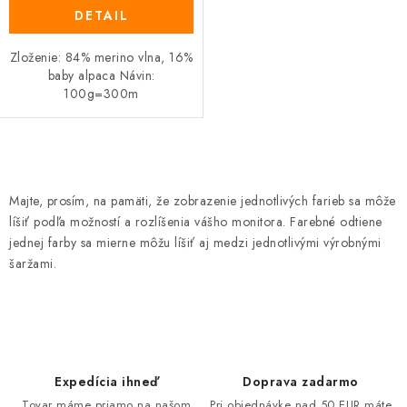
DETAIL
Zloženie: 84% merino vlna, 16%
baby alpaca Návin:
100g=300m
O
v
Majte, prosím, na pamäti, že zobrazenie jednotlivých farieb sa môže
l
líšiť podľa možností a rozlíšenia vášho monitora. Farebné odtiene
á
jednej farby sa mierne môžu líšiť aj medzi jednotlivými výrobnými
d
šaržami.
a
c
i
e
p
Expedícia ihneď
Doprava zadarmo
Tovar máme priamo na našom
Pri objednávke nad 50 EUR máte