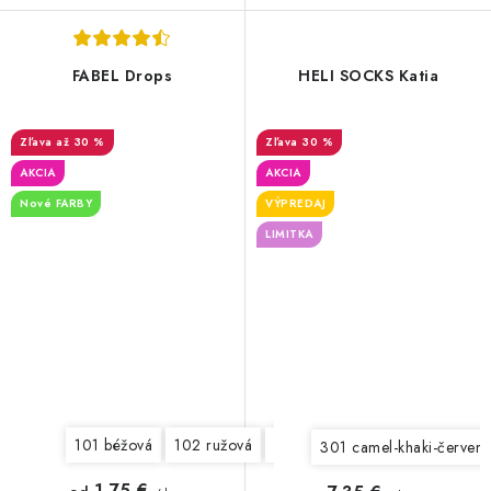
FABEL Drops
HELI SOCKS Katia
až 30 %
30 %
AKCIA
AKCIA
Nové FARBY
VÝPREDAJ
LIMITKA
101 béžová
102 ružová
103 šedomodrá
104 purpur
301 camel-khaki-červen
1,75 €