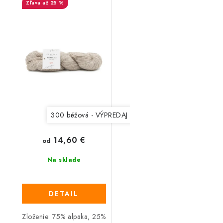
až 25 %
300 béžová - VÝPREDAJ
302 tmavá malinová
306
14,60 €
od
Na sklade
DETAIL
Zloženie: 75% alpaka, 25%