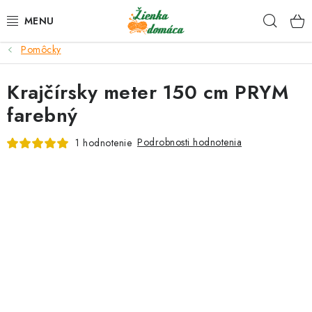
Prejsť
Hľad
na
obsah
Pomôcky
NOVINKY*
Krajčírsky meter 150 cm PRYM
KLBKÁ
farebný
GALANTÉRIA
Podrobnosti hodnotenia
1 hodnotenie
ČASOPISY, NÁVODY
DARČEKOVÉ POUKÁŽKY
VÝPREDAJ!
O nás a výrobcoch
Ako nakupovať
Návody a video kurzy
VIDEO návody k ovládaniu e-shopu
Oznamy
Kontakty