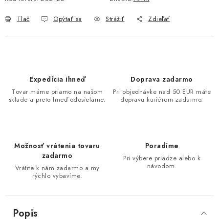
Tlač
Opýtať sa
Strážiť
Zdieľať
Expedícia ihneď
Doprava zadarmo
Tovar máme priamo na našom
Pri objednávke nad 50 EUR máte
sklade a preto hneď odosielame.
dopravu kuriérom zadarmo.
Možnosť vrátenia tovaru
Poradíme
zadarmo
Pri výbere priadze alebo k
návodom.
Vrátite k nám zadarmo a my
rýchlo vybavíme.
Popis