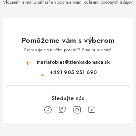
Vložením e-mailu súhlasíte s
podmienkami ochrany osobných údajov
Pomôžeme vám s výberom
Potrebujete s niečím poradiť? Sme tu pre vás!
mariatobias
@
zienkadomaca.sk
+421 905 251 690
Z
á