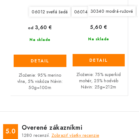
30340 modrá-ružová
06012 svetlá šedá
06014 šedohnedá
06962 svet
5,60 €
3,60 €
od
Na sklade
Na sklade
DETAIL
DETAIL
Zloženie: 75% superkid
Zloženie: 95% merino
mohér, 25% hodváb
vlna, 5% viskóza Návin:
Návin: 25g=212m
50g=100m
Overené zákazníkmi
5.0
1280
recenzií.
Zobraziť všetky recenzie