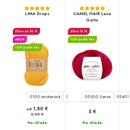
LIMA Drops
CAMEL HAIR Lana
Gatto
až 30 %
13 %
AKCIA
TOP podľa Vás
TOP podľa Vás
0100 smotanová
0206 svetlá béžová
05000 čierna
0519 tmavá
05401 
1,80 €
od
5 €
2,60 €
Na sklade
Na sklade