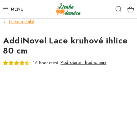
Prejsť
Hľad
na
obsah
Ihlice a lanká
NOVINKY*
AddiNovel Lace kruhové ihlice
KLBKÁ
80 cm
GALANTÉRIA
Podrobnosti hodnotenia
15 hodnotení
ČASOPISY, NÁVODY
DARČEKOVÉ POUKÁŽKY
VÝPREDAJ!
O nás a výrobcoch
Ako nakupovať
Návody a video kurzy
VIDEO návody k ovládaniu e-shopu
Oznamy
Kontakty