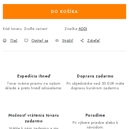
DO KOŠÍKA
Kód tovaru:
Zvoľte variant
Značka:
ADDI
Tlač
Opýtať sa
Strážiť
Zdieľať
Expedícia ihneď
Doprava zadarmo
Tovar máme priamo na našom
Pri objednávke nad 50 EUR máte
sklade a preto hneď odosielame.
dopravu kuriérom zadarmo.
Možnosť vrátenia tovaru
Poradíme
zadarmo
Pri výbere priadze alebo k
návodom.
Vrátite k nám zadarmo a my