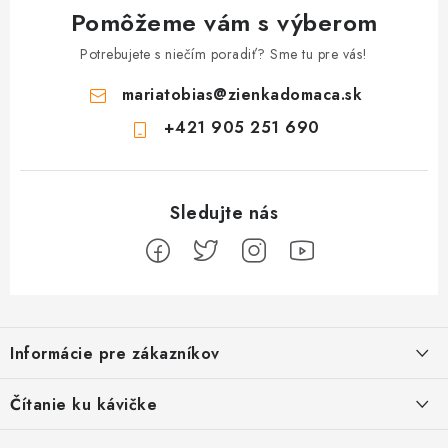
Pomôžeme vám s výberom
Potrebujete s niečím poradiť? Sme tu pre vás!
mariatobias
@
zienkadomaca.sk
+421 905 251 690
Z
á
Informácie pre zákazníkov
p
ä
Ako sa registrovať
Čítanie ku kávičke
t
Ako vrátiť tovar
i
Ako to u nás funguje