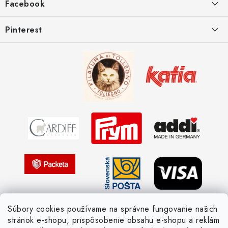
Facebook
e
Postup pri reklamácii
Kedy odosielame balíky
Pinterest
Spôsoby doručenia a ceny
Kombinácie DROPS priadzí
Kedy objednáme nový tovar
Ako sa orientovať v hrúbke priadzí
Obchodné podmienky
Vernostné zľavy
Ochrana osobných údajov
Strážny pes postráži
Žiadosť dotknutej osoby
Pletený slovník anglicky-česky
Pletený slovník česky-anglicky
Súbory cookies používame na správne fungovanie našich
stránok e-shopu, prispôsobenie obsahu e-shopu a reklám